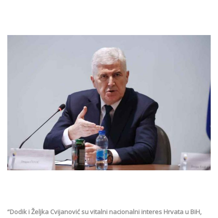
“Dodik i Željka Cvijanović su vitalni nacionalni interes Hrvata u BiH,