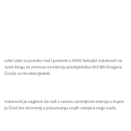
Lider Liste za pravdu i red i poslanik u NSRS Nebojša Vukanović na
svom blogu se osvrnuo na intervju predsjednika HDZ BIH Dragana
Čovića za Hrvatski tjednik.
Vukanović je naglasio da radi o veoma zanimljivom intervju u kojem
je Čović bio otvoreniji u pokazivanju svojih namjera nego inače.