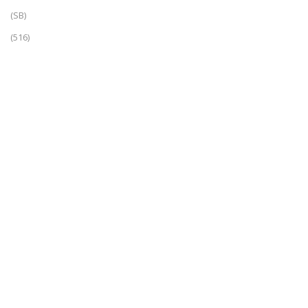
(SB)
(516)