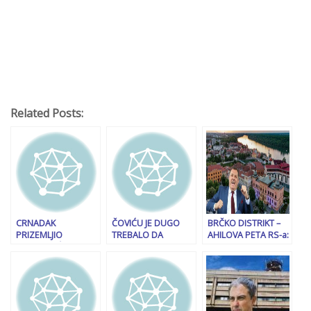
Related Posts:
CRNADAK
ČOVIĆU JE DUGO
BRČKO DISTRIKT –
PRIZEMLJIO
TREBALO DA
AHILOVA PETA RS-a:
STEVANDIĆA:
OGLASI: Ko je krivac
Pravni stručnjak
“Nakon što se na
za krizu u BiH?
tvrdi da Brčko nije
zvaničnim
distrikt nego treći
sastancima
entitet!
naspavao, Crveni
Kombi kaže da ću