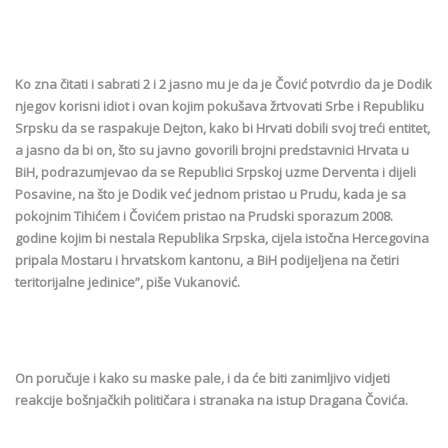
Ko zna čitati i sabrati 2 i 2 jasno mu je da je Čović potvrdio da je Dodik
njegov korisni idiot i ovan kojim pokušava žrtvovati Srbe i Republiku
Srpsku da se raspakuje Dejton, kako bi Hrvati dobili svoj treći entitet,
a jasno da bi on, što su javno govorili brojni predstavnici Hrvata u
BiH, podrazumjevao da se Republici Srpskoj uzme Derventa i dijeli
Posavine, na što je Dodik već jednom pristao u Prudu, kada je sa
pokojnim Tihićem i Čovićem pristao na Prudski sporazum 2008.
godine kojim bi nestala Republika Srpska, cijela istočna Hercegovina
pripala Mostaru i hrvatskom kantonu, a BiH podijeljena na četiri
teritorijalne jedinice”, piše Vukanović.
On poručuje i kako su maske pale, i da će biti zanimljivo vidjeti
reakcije bošnjačkih političara i stranaka na istup Dragana Čovića.