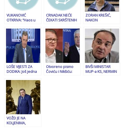
dobiti…”
VUKANOVIĆ
CRNADAK NEĆE
ZORAN KREŠIĆ,
OTKRIVA: “Haos u
ČEKATI SKRŠTENIH
NAKON
Bakincima, došlo do
RUKU: “Započinjem
IMENOVANJA U
varnica između tate
aktivnosti za
UPRAVI ODBOR FTV-
i sina, Igor Dodik se
očuvanje RS, kroz
a: “S gašenjem
naljutio na tatu
niz sastanaka i
BHRT-a nestaje i…”
zbog spoznaje da je
razgovora sa
ugrožena…”
ključnim akterima…”
LOŠE VIJESTI ZA
Otvoreno pismo
BIVŠI MINISTAR
DODIKA: Još jedna
Čoviću i Nikšiću:
MUP-a KS, NERMIN
zemlja članica EU
Kabiri je Aluminij
PEĆANAC: “Dodiku
razmatra sankcije
odveo u sunovrat
je kretanje u Bosni i
Hercegovini
ograničeno, on je…”
VOŽD JE NA
KOLJENIMA,
POTUČEN I OVO SU