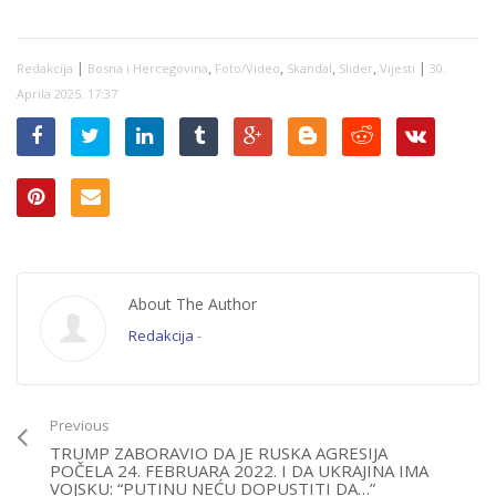
MU ZADNJI TRZAJI:
SIPA nije problem
Dodiku – njegov
|
,
,
,
,
|
Redakcija
Bosna i Hercegovina
Foto/Video
Skandal
Slider
Vijesti
30.
problem je RS koja
ga je prerasla
Aprila 2025. 17:37
About The Author
Redakcija
-
Previous
TRUMP ZABORAVIO DA JE RUSKA AGRESIJA
POČELA 24. FEBRUARA 2022. I DA UKRAJINA IMA
VOJSKU: “PUTINU NEĆU DOPUSTITI DA…”