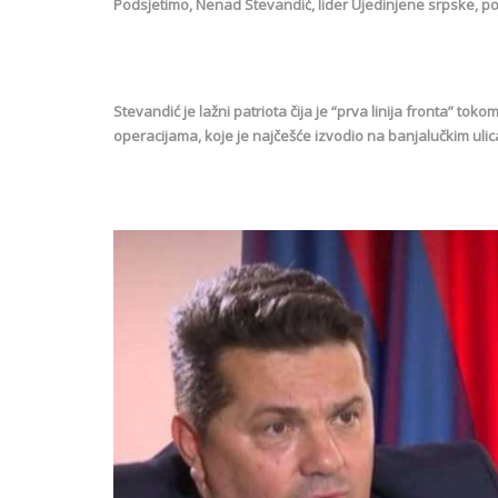
Podsjetimo, Nenad Stevandić, lider Ujedinjene srpske, poli
Stevandić je lažni patriota čija je “prva linija fronta” tok
operacijama, koje je najčešće izvodio na banjalučkim uli