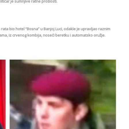
tičar je sumnjive ratne prošlosti.
om rata bio hotel “Bosna” u Banjoj Luci, odakle je upravljao raznim
cama, iz crvenog kombija, noseći beretku i automatsko oružje.