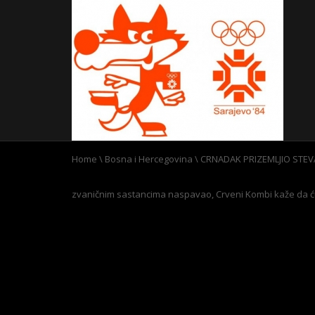
Home
\
Bosna i Hercegovina
\
CRNADAK PRIZEMLJIO STEVA
zvaničnim sastancima naspavao, Crveni Kombi kaže da ć