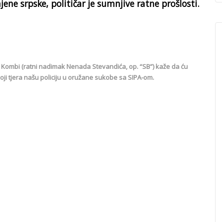
ene srpske, političar je sumnjive ratne prošlosti.
Kombi (ratni nadimak Nenada Stevandića, op. “SB”) kaže da ću
koji tjera našu policiju u oružane sukobe sa SIPA-om.