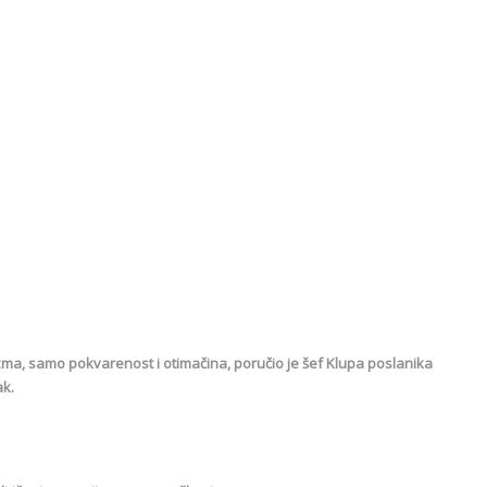
izma, samo pokvarenost i otimačina, poručio je šef Klupa poslanika
ak.