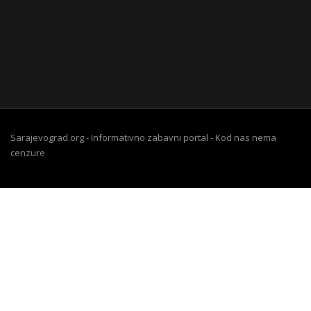
Sarajevograd.org - Informativno zabavni portal - Kod nas nema
cenzure