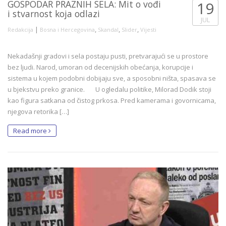
GOSPODAR PRAZNIH SELA: Mit o vođi
19
i stvarnost koja odlazi
JUL
|
,
,
,
Redakcija
Bosna i Hercegovina
Skandal
Slider
Vijesti
Nekadašnji gradovi i sela postaju pusti, pretvarajući se u prostore
bez ljudi. Narod, umoran od decenijskih obećanja, korupcije i
sistema u kojem podobni dobijaju sve, a sposobni ništa, spasava se
u bjekstvu preko granice. U ogledalu politike, Milorad Dodik stoji
kao figura satkana od čistog prkosa. Pred kamerama i govornicama,
njegova retorika […]
Read more