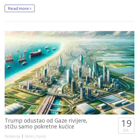
Read more
Trump odustao od Gaze rivijere,
19
stižu samo pokretne kućice
JUL
|
,
Redakcija
Slider
Vijesti