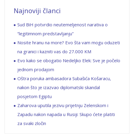
Najnoviji članci
Sud BiH potvrdio neutemeljenost narativa o
“legitimnom predstavljanju”
Nosite hranu na more? Evo šta vam mogu oduzeti
na granici i kazniti vas do 27.000 KM
Evo kako se obogatio Nedeljko Elek: Sve je počelo
jednom prodajom
Oštra poruka ambasadora Subašića Košaracu,
nakon što je izazvao diplomatski skandal
posjetom Egiptu
Zaharova uputila jezivu prijetnju Zelenskom i
Zapadu nakon napada u Rusiji: Skupo ćete platiti
za svaki zločin