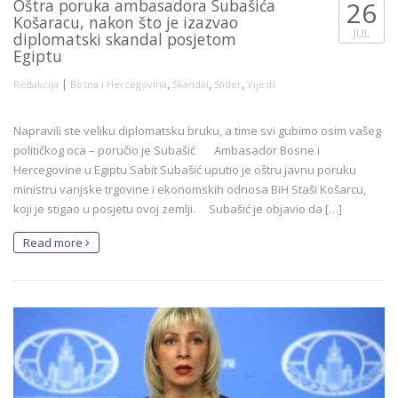
Oštra poruka ambasadora Subašića
26
Košaracu, nakon što je izazvao
JUL
diplomatski skandal posjetom
Egiptu
|
,
,
,
Redakcija
Bosna i Hercegovina
Skandal
Slider
Vijesti
Napravili ste veliku diplomatsku bruku, a time svi gubimo osim vašeg
političkog oca – poručio je Subašić Ambasador Bosne i
Hercegovine u Egiptu Sabit Subašić uputio je oštru javnu poruku
ministru vanjske trgovine i ekonomskih odnosa BiH Staši Košarcu,
koji je stigao u posjetu ovoj zemlji. Subašić je objavio da […]
Read more