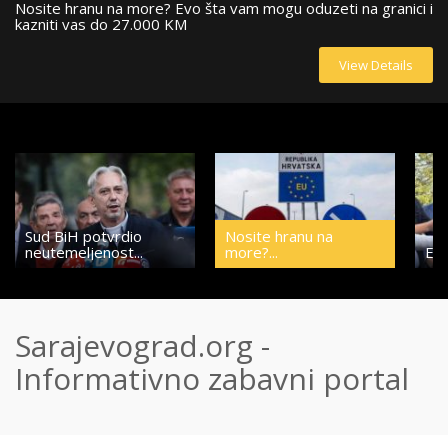
i i
Evo kako se obogatio Nedeljko Elek: Sve je počelo jednom
O
prodajom
i
s
View Details
Sud BiH potvrdio
Nosite hranu na
neutemeljenost...
more?...
Evo
Sarajevograd.org -
Informativno zabavni portal