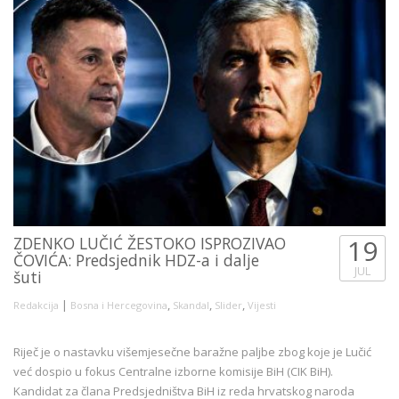
ZDENKO LUČIĆ ŽESTOKO ISPROZIVAO
19
ČOVIĆA: Predsjednik HDZ-a i dalje
JUL
šuti
|
,
,
,
Redakcija
Bosna i Hercegovina
Skandal
Slider
Vijesti
Riječ je o nastavku višemjesečne baražne paljbe zbog koje je Lučić
već dospio u fokus Centralne izborne komisije BiH (CIK BiH).
Kandidat za člana Predsjedništva BiH iz reda hrvatskog naroda