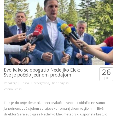
Evo kako se obogatio Nedeljko Elek:
26
Sve je počelo jednom prodajom
JUL
|
,
,
,
Redakcija
Bosna i Hercegovina
Slider
Vijesti
Zanimljivosti
Elek je do prije desetak dana praktično vedrio i oblačio ne samo
Jahorinom, već cijelom sarajevsko-romanijskom regijom Bivši
direktor Sarajevo-gasa Nedeljko Elek meteorski uspon na ljestvici