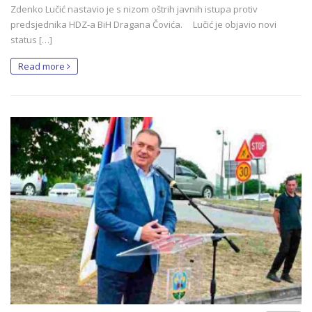
Zdenko Lučić nastavio je s nizom oštrih javnih istupa protiv
predsjednika HDZ-a BiH Dragana Čovića. Lučić je objavio novi
status […]
Read more