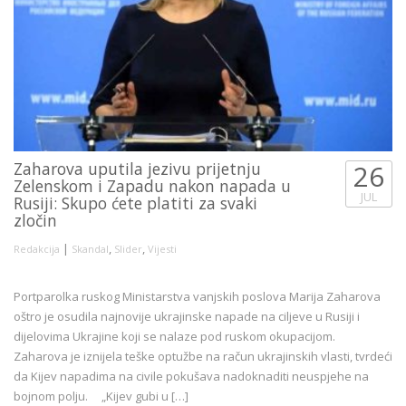
Zaharova uputila jezivu prijetnju
26
Zelenskom i Zapadu nakon napada u
JUL
Rusiji: Skupo ćete platiti za svaki
zločin
|
,
,
Redakcija
Skandal
Slider
Vijesti
Portparolka ruskog Ministarstva vanjskih poslova Marija Zaharova
oštro je osudila najnovije ukrajinske napade na ciljeve u Rusiji i
dijelovima Ukrajine koji se nalaze pod ruskom okupacijom.
Zaharova je iznijela teške optužbe na račun ukrajinskih vlasti, tvrdeći
da Kijev napadima na civile pokušava nadoknaditi neuspjehe na
bojnom polju. „Kijev gubi u […]