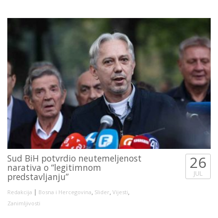
Sud BiH potvrdio neutemeljenost
26
narativa o “legitimnom
JUL
predstavljanju”
|
,
,
,
Redakcija
Bosna i Hercegovina
Slider
Vijesti
Zanimljivosti