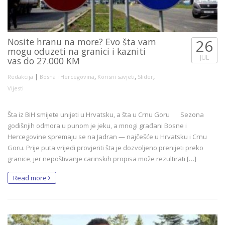
Nosite hranu na more? Evo šta vam
26
mogu oduzeti na granici i kazniti
JUL
vas do 27.000 KM
|
,
,
,
Redakcija
Bosna i Hercegovina
Korisni savjeti
Slider
Vijesti
Šta iz BiH smijete unijeti u Hrvatsku, a šta u Crnu Goru Sezona
godišnjih odmora u punom je jeku, a mnogi građani Bosne i
Hercegovine spremaju se na Jadran — najčešće u Hrvatsku i Crnu
Goru. Prije puta vrijedi provjeriti šta je dozvoljeno prenijeti preko
granice, jer nepoštivanje carinskih propisa može rezultirati […]
Read more