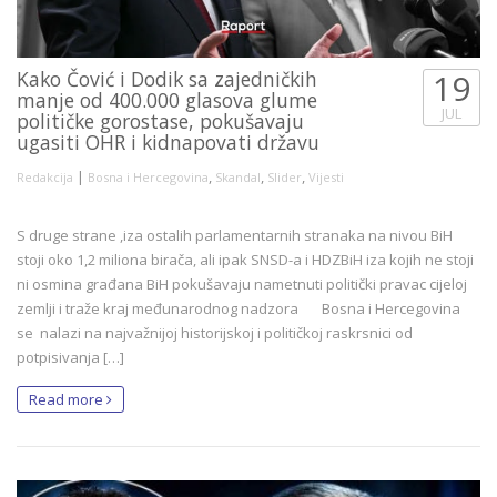
Kako Čović i Dodik sa zajedničkih
19
manje od 400.000 glasova glume
JUL
političke gorostase, pokušavaju
ugasiti OHR i kidnapovati državu
|
,
,
,
Redakcija
Bosna i Hercegovina
Skandal
Slider
Vijesti
S druge strane ,iza ostalih parlamentarnih stranaka na nivou BiH
stoji oko 1,2 miliona birača, ali ipak SNSD-a i HDZBiH iza kojih ne stoji
ni osmina građana BiH pokušavaju nametnuti politički pravac cijeloj
zemlji i traže kraj međunarodnog nadzora Bosna i Hercegovina
se nalazi na najvažnijoj historijskoj i političkoj raskrsnici od
potpisivanja […]
Read more