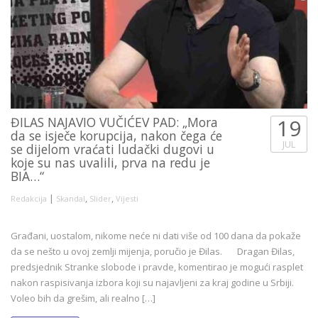
ĐILAS NAJAVIO VUČIĆEV PAD: „Mora
19
da se isječe korupcija, nakon čega će
JUL
se dijelom vraćati ludački dugovi u
koje su nas uvalili, prva na redu je
BIA…“
|
,
,
Redakcija
Skandal
Slider
Vijesti
Građani, uostalom, nikome neće ni dati više od 100 dana da pokaže
da se nešto u ovoj zemlji mijenja, poručio je Đilas. Dragan Đilas,
predsjednik Stranke slobode i pravde, komentirao je mogući rasplet
nakon raspisivanja izbora koji su najavljeni za kraj godine u Srbiji.
Voleo bih da grešim, ali realno […]