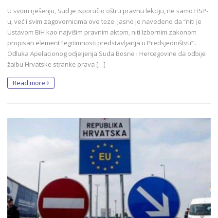
U svom rješenju, Sud je isporučio oštru pravnu lekciju, ne samo HSP-
u, već i svim zagovornicima ove teze. Jasno je navedeno da “niti je
Ustavom BiH kao najvišim pravnim aktom, niti Izbornim zakonom
propisan element ‘legitimnosti predstavljanja u Predsjedništvu’”.
Odluka Apelacionog odjeljenja Suda Bosne i Hercegovine da odbije
žalbu Hrvatske stranke prava […]
Read more