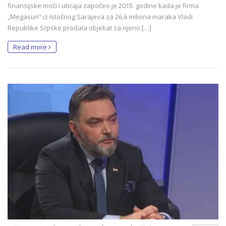
finansijske moći i uticaja započeo je 2015. godine kada je firma
„Megasun“ iz Istočnog Sarajeva za 26,6 miliona maraka Vladi
Republike Srpske prodala objekat za njeno […]
Read more