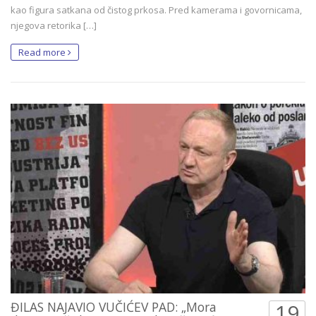
kao figura satkana od čistog prkosa. Pred kamerama i govornicama,
njegova retorika […]
Read more
ĐILAS NAJAVIO VUČIĆEV PAD: „Mora
19