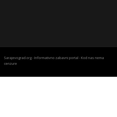
Sarajevograd.org - Informativno zabavni portal - Kod nas nema
cenzure