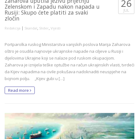
Zaharova uputila jezivu prijetnju
26
Zelenskom i Zapadu nakon napada u
JUL
Rusiji: Skupo ćete platiti za svaki
zločin
|
,
,
Redakcija
Skandal
Slider
Vijesti
Portparolka ruskog Ministarstva vanjskih poslova Marija Zaharova
oštro je osudila najnovije ukrajinske napade na ciljeve u Rusiji i
dijelovima Ukrajine koji se nalaze pod ruskom okupacijom.
Zaharova je iznijela teške optužbe na račun ukrajinskih vlasti, tvrdeći
da Kijev napadima na civile pokušava nadoknaditi neuspjehe na
bojnom polju. „Kijev gubi u […]
Read more