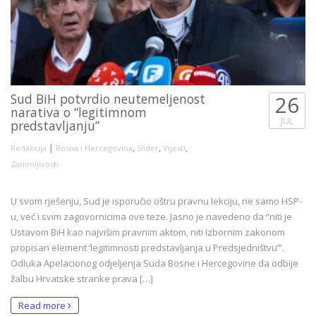
Sud BiH potvrdio neutemeljenost
26
narativa o “legitimnom
JUL
predstavljanju”
|
,
,
,
Redakcija
Bosna i Hercegovina
Slider
Vijesti
Zanimljivosti
U svom rješenju, Sud je isporučio oštru pravnu lekciju, ne samo HSP-
u, već i svim zagovornicima ove teze. Jasno je navedeno da “niti je
Ustavom BiH kao najvišim pravnim aktom, niti Izbornim zakonom
propisan element ‘legitimnosti predstavljanja u Predsjedništvu’”.
Odluka Apelacionog odjeljenja Suda Bosne i Hercegovine da odbije
žalbu Hrvatske stranke prava […]
Read more