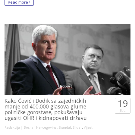
Read more
Kako Čović i Dodik sa zajedničkih
19
manje od 400.000 glasova glume
JUL
političke gorostase, pokušavaju
ugasiti OHR i kidnapovati državu
|
,
,
,
Redakcija
Bosna i Hercegovina
Skandal
Slider
Vijesti