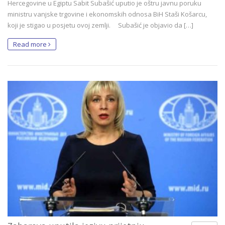
Hercegovine u Egiptu Sabit Subašić uputio je oštru javnu poruku
ministru vanjske trgovine i ekonomskih odnosa BiH Staši Košarcu,
koji je stigao u posjetu ovoj zemlji. Subašić je objavio da […]
Read more