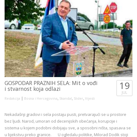
GOSPODAR PRAZNIH SELA: Mit o vođi
19
i stvarnost koja odlazi
JUL
|
,
,
,
Redakcija
Bosna i Hercegovina
Skandal
Slider
Vijesti
Nekadašnji gradovi i sela postaju pusti, pretvarajući se u prostore
bez ljudi. Narod, umoran od decenijskih obećanja, korupcije i
sistema u kojem podobni dobijaju sve, a sposobni ništa, spasava se
u bjekstvu preko granice. U ogledalu politike, Milorad Dodik stoji