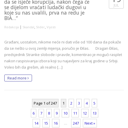
da se isječe korupcija, nakon čega će
JUL
se dijelom vraćati ludački dugovi u
koje su nas uvalili, prva na redu je
BIA…“
|
,
,
Redakcija
Skandal
Slider
Vijesti
Građani, uostalom, nikome neće ni dati više od 100 dana da pokaže
da se nešto u ovoj zemlji mijenja, poručio je Đilas. Dragan Đilas,
predsjednik Stranke slobode i pravde, komentirao je mogući rasplet
nakon raspisivanja izbora koji su najavljeni za kraj godine u Srbiji.
Voleo bih da grešim, ali realno […]
Read more
Page 1 of 247
1
2
3
4
5
6
7
8
9
10
11
12
13
14
15
16
…
247
Next »