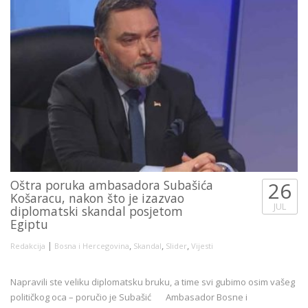
Oštra poruka ambasadora Subašića
26
Košaracu, nakon što je izazvao
JUL
diplomatski skandal posjetom
Egiptu
|
,
,
,
Redakcija
Bosna i Hercegovina
Skandal
Slider
Vijesti
Napravili ste veliku diplomatsku bruku, a time svi gubimo osim vašeg
političkog oca – poručio je Subašić Ambasador Bosne i