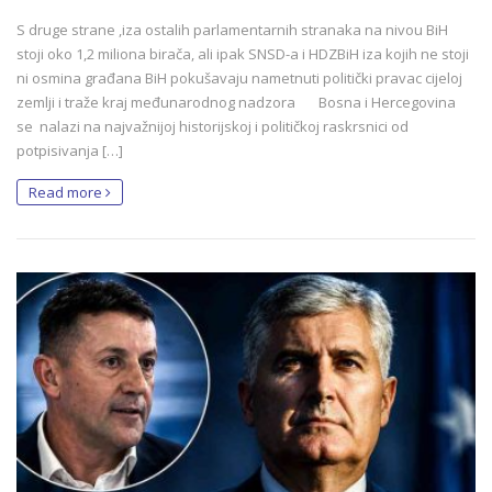
S druge strane ,iza ostalih parlamentarnih stranaka na nivou BiH
stoji oko 1,2 miliona birača, ali ipak SNSD-a i HDZBiH iza kojih ne stoji
ni osmina građana BiH pokušavaju nametnuti politički pravac cijeloj
zemlji i traže kraj međunarodnog nadzora Bosna i Hercegovina
se nalazi na najvažnijoj historijskoj i političkoj raskrsnici od
potpisivanja […]
Read more