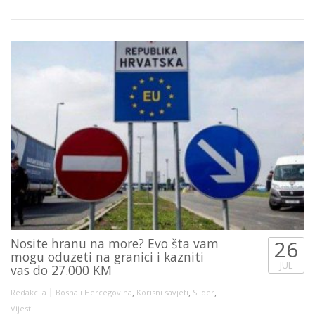
Nosite hranu na more? Evo šta vam
26
mogu oduzeti na granici i kazniti
JUL
vas do 27.000 KM
|
,
,
,
Redakcija
Bosna i Hercegovina
Korisni savjeti
Slider
Vijesti