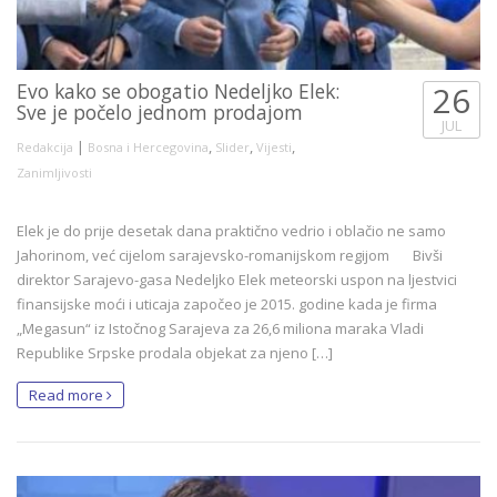
Evo kako se obogatio Nedeljko Elek:
26
Sve je počelo jednom prodajom
JUL
|
,
,
,
Redakcija
Bosna i Hercegovina
Slider
Vijesti
Zanimljivosti
Elek je do prije desetak dana praktično vedrio i oblačio ne samo
Jahorinom, već cijelom sarajevsko-romanijskom regijom Bivši
direktor Sarajevo-gasa Nedeljko Elek meteorski uspon na ljestvici
finansijske moći i uticaja započeo je 2015. godine kada je firma
„Megasun“ iz Istočnog Sarajeva za 26,6 miliona maraka Vladi
Republike Srpske prodala objekat za njeno […]
Read more