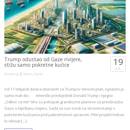
Trump odustao od Gaze rivijere,
19
stižu samo pokretne kućice
JUL
|
,
Redakcija
Slider
Vijesti
Od 17 milijardi dolara obećanih za Trumpov mirovni plan, isplaćen je
samo mali dio. Američki predsjednik Donald Trump i njegov
„Odbor za mir“ tiho su pokopali grandiozne planove za preobrazbu
Gaze u blještavu rivijeru. Sada se sve svodi na skromni kamp s
pokretnim kućicama pod palestinskom upravom. Pilot projekt trebao
bi niknuti […]