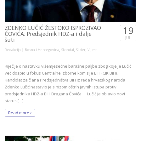
ZDENKO LUČIĆ ŽESTOKO ISPROZIVAO
19
ČOVIĆA: Predsjednik HDZ-a i dalje
JUL
šuti
|
,
,
,
Redakcija
Bosna i Hercegovina
Skandal
Slider
Vijesti
Riječ je o nastavku višemjesečne baražne paljbe zbog koje je Lučić
već dospio u fokus Centralne izborne komisije BiH (CIK BiH).
Kandidat za člana Predsjedništva BiH iz reda hrvatskog naroda
Zdenko Lučić nastavio je s nizom oštrih javnih istupa protiv
predsjednika HDZ-a BiH Dragana Čovića. Lučić je objavio novi
status […]
Read more