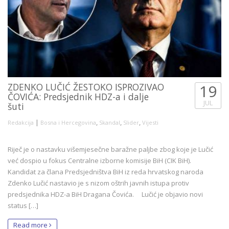
ZDENKO LUČIĆ ŽESTOKO ISPROZIVAO
19
ČOVIĆA: Predsjednik HDZ-a i dalje
JUL
šuti
|
,
,
,
Redakcija
Bosna i Hercegovina
Skandal
Slider
Vijesti
Riječ je o nastavku višemjesečne baražne paljbe zbog koje je Lučić
već dospio u fokus Centralne izborne komisije BiH (CIK BiH).
Kandidat za člana Predsjedništva BiH iz reda hrvatskog naroda
Zdenko Lučić nastavio je s nizom oštrih javnih istupa protiv
predsjednika HDZ-a BiH Dragana Čovića. Lučić je objavio novi
status […]
Read more