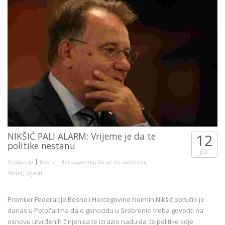
NIKŠIĆ PALI ALARM: Vrijeme je da te
12
politike nestanu
JUL
|
,
,
Redakcija
Bosna i Hercegovina
Da se ne zaboravi
,
Slider
Vijesti
Premijer Federacije Bosne i Hercegovine Nermin Nikšić poručio je
danas u Potočarima da o genocidu u Srebrenici treba govoriti na
osnovu utvrđenih činjenica te izrazio nadu da će politike koje