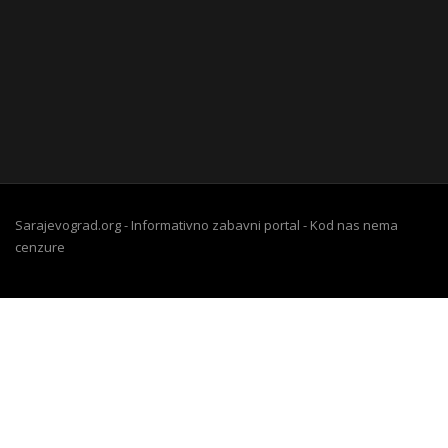
Sarajevograd.org - Informativno zabavni portal - Kod nas nema
cenzure