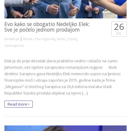
Evo kako se obogatio Nedeljko Elek:
26
Sve je počelo jednom prodajom
JUL
|
,
,
,
Redakcija
Bosna i Hercegovina
Slider
Vijesti
Zanimljivosti
Elek je do prije desetak dana praktično vedrio i oblačio ne samo
Jahorinom, već cijelom sarajevsko-romanijskom regijom Bivši
direktor Sarajevo-gasa Nedeljko Elek meteorski uspon na ljestvici
finansijske moći i uticaja započeo je 2015. godine kada je firma
„Megasun“ iz Istočnog Sarajeva za 26,6 miliona maraka Vladi
Republike Srpske prodala objekat za njeno […]
Read more