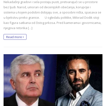
Nekadašnji gradovi i sela postaju pusti, pretvarajući se u prostore
bez ljudi. Narod, umoran od decenijskih obećanja, korupcije i
sistema u kojem podobni dobijaju sve, a sposobni ništa, spasava se
u bjekstvu preko granice. U ogledalu politike, Milorad Dodik stoji
kao figura satkana od čistog prkosa. Pred kamerama i govornicama,
njegova retorika […]
Read more