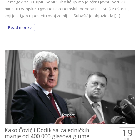
Hercegovine u Egiptu Sabit Subašić uputio je oštru javnu poruku
ministru vanjske trgovine i ekonomskih odnosa BiH Staši Košarcu,
koji je stigao u posjetu ovoj zemlji. Subašić je objavio da […]
Read more
Kako Čović i Dodik sa zajedničkih
19
manje od 400.000 glasova glume
JUL