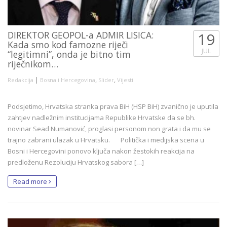
DIREKTOR GEOPOL-a ADMIR LISICA:
19
Kada smo kod famozne riječi
JUL
“legitimni”, onda je bitno tim
riječnikom…
|
,
,
Redakcija
Bosna i Hercegovina
Slider
Vijesti
Podsjetimo, Hrvatska stranka prava BiH (HSP BiH) zvanično je uputila
zahtjev nadležnim institucijama Republike Hrvatske da se bh.
novinar Sead Numanović, proglasi personom non grata i da mu se
trajno zabrani ulazak u Hrvatsku. Politička i medijska scena u
Bosni i Hercegovini ponovo ključa nakon žestokih reakcija na
predloženu Rezoluciju Hrvatskog sabora […]
Read more