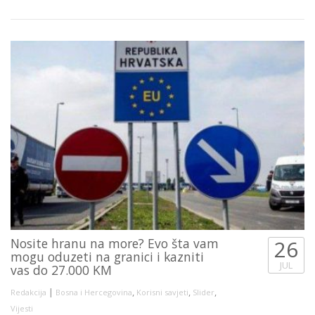
Nosite hranu na more? Evo šta vam
26
mogu oduzeti na granici i kazniti
JUL
vas do 27.000 KM
|
,
,
,
Redakcija
Bosna i Hercegovina
Korisni savjeti
Slider
Vijesti