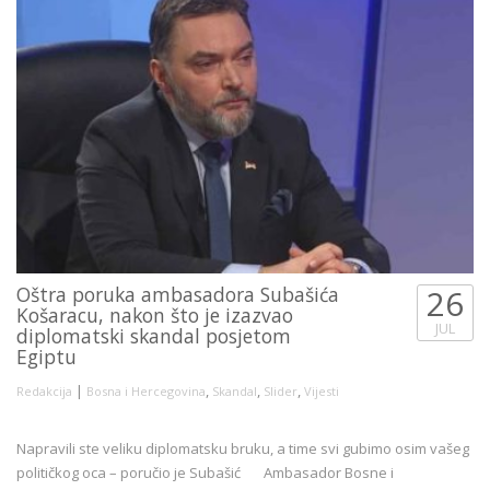
Oštra poruka ambasadora Subašića
26
Košaracu, nakon što je izazvao
JUL
diplomatski skandal posjetom
Egiptu
|
,
,
,
Redakcija
Bosna i Hercegovina
Skandal
Slider
Vijesti
Napravili ste veliku diplomatsku bruku, a time svi gubimo osim vašeg
političkog oca – poručio je Subašić Ambasador Bosne i