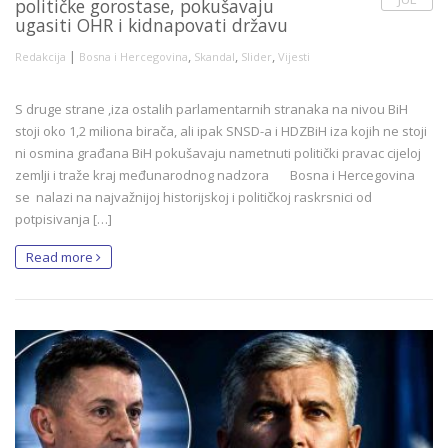
političke gorostase, pokušavaju
ugasiti OHR i kidnapovati državu
|
,
,
,
Redakcija
Bosna i Hercegovina
Skandal
Slider
Vijesti
S druge strane ,iza ostalih parlamentarnih stranaka na nivou BiH
stoji oko 1,2 miliona birača, ali ipak SNSD-a i HDZBiH iza kojih ne stoji
ni osmina građana BiH pokušavaju nametnuti politički pravac cijeloj
zemlji i traže kraj međunarodnog nadzora Bosna i Hercegovina
se nalazi na najvažnijoj historijskoj i političkoj raskrsnici od
potpisivanja […]
Read more