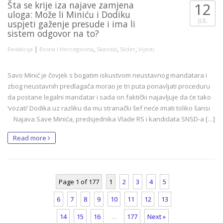
Šta se krije iza najave zamjena
12
uloga: Može li Miniću i Dodiku
JUL
uspjeti gaženje presude i ima li
sistem odgovor na to?
|
,
,
,
Redakcija
Bosna i Hercegovina
Skandal
Slider
Vijesti
Savo Minić je čovjek s bogatim iskustvom neustavnog mandatara i
zbog neustavnih predlagača morao je tri puta ponavljati proceduru
da postane legalni mandatar i sada on faktički najavljuje da će tako
‘vozati’ Dodika uz razliku da mu stranački šef neće imati toliko šansi
Najava Save Minića, predsjednika Vlade RS i kandidata SNSD-a […]
Read more
Page 1 of 177
1
2
3
4
5
6
7
8
9
10
11
12
13
14
15
16
…
177
Next »