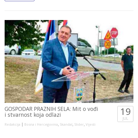
GOSPODAR PRAZNIH SELA: Mit o vođi
19
i stvarnost koja odlazi
JUL
|
,
,
,
Redakcija
Bosna i Hercegovina
Skandal
Slider
Vijesti