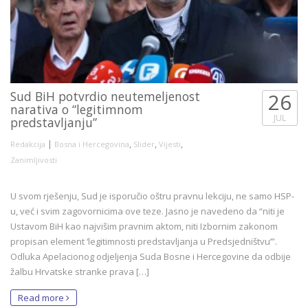
Sud BiH potvrdio neutemeljenost
26
narativa o “legitimnom
JUL
predstavljanju”
|
,
,
,
Redakcija
Bosna i Hercegovina
Slider
Vijesti
Zanimljivosti
U svom rješenju, Sud je isporučio oštru pravnu lekciju, ne samo HSP-
u, već i svim zagovornicima ove teze. Jasno je navedeno da “niti je
Ustavom BiH kao najvišim pravnim aktom, niti Izbornim zakonom
propisan element ‘legitimnosti predstavljanja u Predsjedništvu’”.
Odluka Apelacionog odjeljenja Suda Bosne i Hercegovine da odbije
žalbu Hrvatske stranke prava […]
Read more