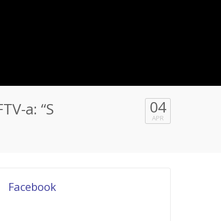
04
V-a: “S
APR
Facebook