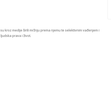
i su kroz medije širili mržnju prema njemu te selektivnim vađenjem i
ljudska prava i život.