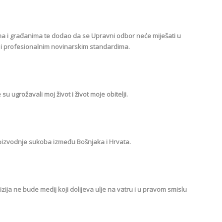
ima i građanima te dodao da se Upravni odbor neće miješati u
ma i profesionalnim novinarskim standardima.
su ugrožavali moj život i život moje obitelji.
i proizvodnje sukoba između Bošnjaka i Hrvata.
izija ne bude medij koji dolijeva ulje na vatru i u pravom smislu