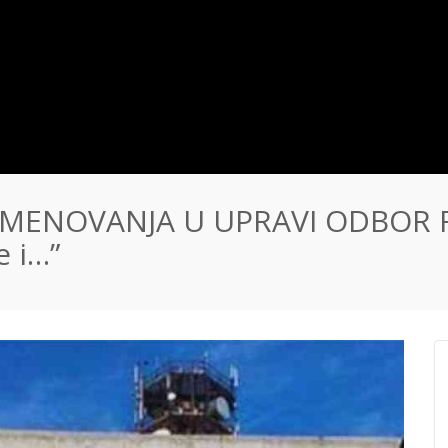
MENOVANJA U UPRAVI ODBOR FT
 i…”