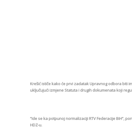
Krešić ističe kako će prvi zadatak Upravnog odbora biti
uključujući izmjene Statuta i drugih dokumenata koji reguli
“Ide se ka potpunoj normalizaciji RTV Federacije BiH”, po
HDZ-u.