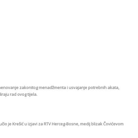
 imenovanje zakonitog menadžmenta i usvajanje potrebnih akata,
raju rad ovog tijela.
ručio je Krešić u izjavi za RTV Herceg-Bosne, medij blizak Čovićevom