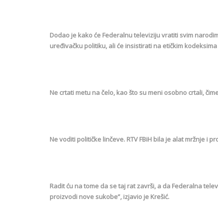
Dodao je kako će Federalnu televiziju vratiti svim narod
uređivačku politiku, ali će insistirati na etičkim kodeksi
Ne crtati metu na čelo, kao što su meni osobno crtali, čime 
Ne voditi političke linčeve. RTV FBiH bila je alat mržnje 
Radit ću na tome da se taj rat završi, a da Federalna telev
proizvodi nove sukobe”, izjavio je Krešić.