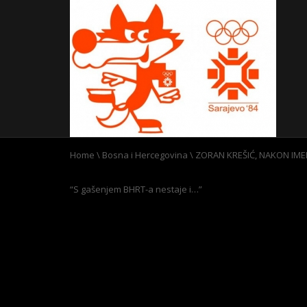
Home
\
Bosna i Hercegovina
\
ZORAN KREŠIĆ, NAKON IME
“S gašenjem BHRT-a nestaje i…”