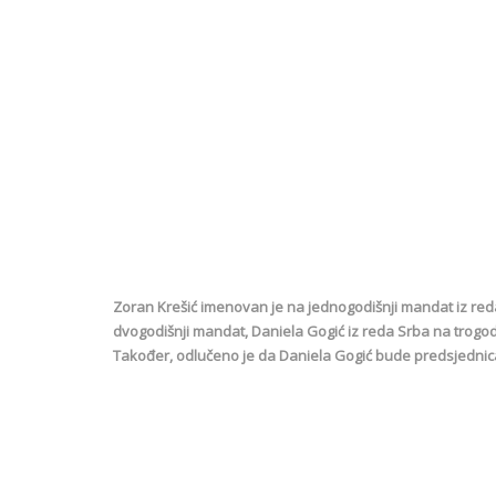
Zoran Krešić imenovan je na jednogodišnji mandat iz red
dvogodišnji mandat, Daniela Gogić iz reda Srba na trogod
Također, odlučeno je da Daniela Gogić bude predsjedni