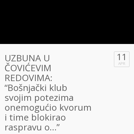
11
UZBUNA U
APR
ČOVIĆEVIM
REDOVIMA:
“Bošnjački klub
svojim potezima
onemogućio kvorum
i time blokirao
raspravu o…”