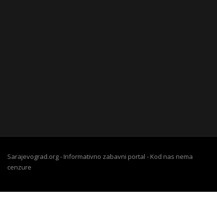
Sarajevograd.org - Informativno zabavni portal - Kod nas nema
cenzure