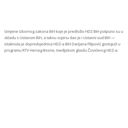
Izmjene Izbornog zakona BiH koje je predložio HDZ BiH potpuno su u
skladu s Ustavom BiH, a takvu ocjenu dao je i Ustavni sud BiH —
istaknula je dopredsjednica HDZ-a BiH Darijana Filipović gostujući u
programu RTV Herceg-Bosne, medijskom glasilu Čovićevog HDZ-a.