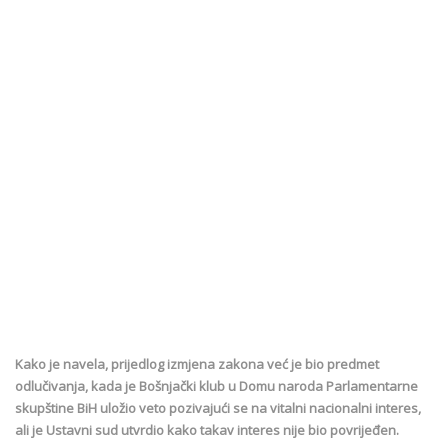
Kako je navela, prijedlog izmjena zakona već je bio predmet
odlučivanja, kada je Bošnjački klub u Domu naroda Parlamentarne
skupštine BiH uložio veto pozivajući se na vitalni nacionalni interes,
ali je Ustavni sud utvrdio kako takav interes nije bio povrijeđen.