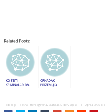
Related Posts:
KO ŠTITI
CRNADAK
KRIMINALCE: Bh.
PRIZEMLJIO
entitet RS grca u
STEVANDIĆA:
kriminalu i brojnim
“Nakon što se na
aferama, a
zvaničnim
masovnih hapšenja
sastancima
|
,
,
,
|
Redakcija
Bosna i Hercegovina
Skandal
Slider
Vijesti
11. Aprila 2025. 8:41
ni na vidiku
naspavao, Crveni
Kombi kaže da ću