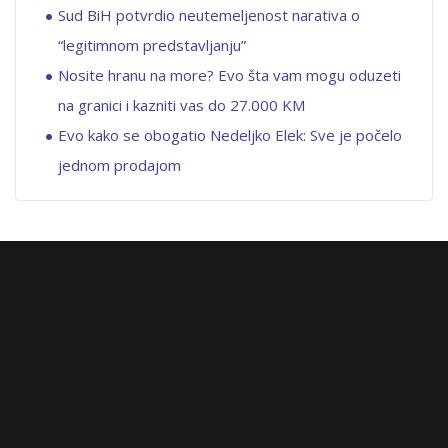
Sud BiH potvrdio neutemeljenost narativa o
“legitimnom predstavljanju”
Nosite hranu na more? Evo šta vam mogu oduzeti
na granici i kazniti vas do 27.000 KM
Evo kako se obogatio Nedeljko Elek: Sve je počelo
jednom prodajom