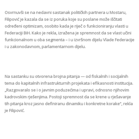
Osvrnuvši se na nedavni sastanak političkih partnera u Mostaru,
Filipović je kazala da se iz poruka koje su poslane može iščitati
određeni optimizam, osobito kada je riječ o funkcioniranju vlasti u
Federaciji BiH. Kako je rekla, izražena je spremnost da se vlast učini
funkcionalnom u oba segmenta – i u izvršnom dijelu Vlade Federacije
i u zakonodavnom, parlamentarnom dijelu.
Na sastanku su otvorena brojna pitanja — od fiskalnih i socijalnih
tema do kapitalnih infrastrukturnih projekata i efikasnosti institucija.
„Razgovaralo se i o javnim poduzećima i upravi, odnosno njihovim
kadrovskim rješenjima. Postoji spremnost da se krene u rješavanje
tih pitanja kroz jasno definiranu dinamiku i konkretne korake“, rekla
je Filipović.