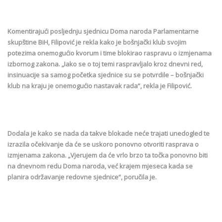
Komentirajući posljednju sjednicu Doma naroda Parlamentarne
skupštine BiH, Filipović je rekla kako je bošnjački klub svojim
potezima onemogućio kvorum i time blokirao raspravu o izmjenama
izbornog zakona. „Iako se o toj temi raspravljalo kroz dnevni red,
insinuacije sa samog početka sjednice su se potvrdile – bošnjački
klub na kraju je onemogućio nastavak rada“, rekla je Filipović.
Dodala je kako se nada da takve blokade neće trajati unedogled te
izrazila očekivanje da će se uskoro ponovno otvoriti rasprava o
izmjenama zakona. „Vjerujem da će vrlo brzo ta točka ponovno biti
na dnevnom redu Doma naroda, već krajem mjeseca kada se
planira održavanje redovne sjednice“, poručila je.