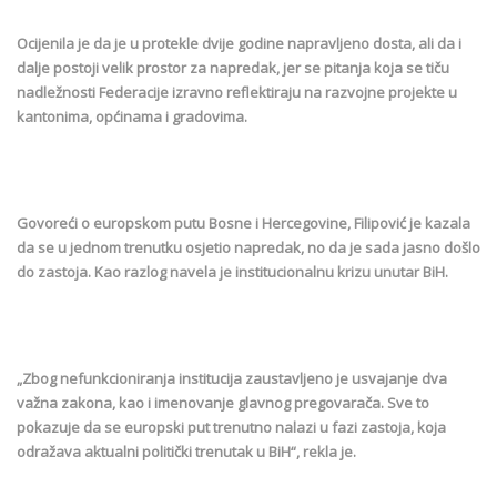
Ocijenila je da je u protekle dvije godine napravljeno dosta, ali da i
dalje postoji velik prostor za napredak, jer se pitanja koja se tiču
nadležnosti Federacije izravno reflektiraju na razvojne projekte u
kantonima, općinama i gradovima.
Govoreći o europskom putu Bosne i Hercegovine, Filipović je kazala
da se u jednom trenutku osjetio napredak, no da je sada jasno došlo
do zastoja. Kao razlog navela je institucionalnu krizu unutar BiH.
„Zbog nefunkcioniranja institucija zaustavljeno je usvajanje dva
važna zakona, kao i imenovanje glavnog pregovarača. Sve to
pokazuje da se europski put trenutno nalazi u fazi zastoja, koja
odražava aktualni politički trenutak u BiH“, rekla je.