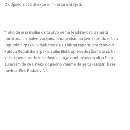
O odgovornosti direktora i ministara ni riječi.
“Tako da ja ja mislim da tu prvo nema te iskrenosti u smislu
obračuna sa malverzacijama unutar sistema javnih preduzeća u
Republici Srpskoj. Vidjeli smo da su bili na raportu predstavnici
Puteva Republike Srpske, zatim Elektroprivrede i Šuma to su tri
velika javna preduzeća dosta je toga naobećavano ali ja čisto
sumnjam da će u neko dogledno vrijeme da se tu raščisti”, kaže
novinar Elvir Padalović.