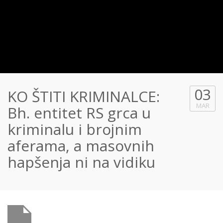
03
KO ŠTITI KRIMINALCE:
MAR
Bh. entitet RS grca u
kriminalu i brojnim
aferama, a masovnih
hapšenja ni na vidiku