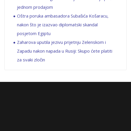
jednom prodajom
Oštra poruka ambasadora Subašića Košaracu,
nakon što je izazvao diplomatski skandal
posjetom Egiptu
Zaharova uputila jezivu prijetnju Zelenskom i
Zapadu nakon napada u Rusiji: Skupo ćete platiti
za svaki zločin