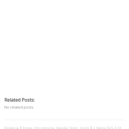
Related Posts:
No related posts.
|
,
,
,
|
Redakcija
Bosna i Hercegovina
Skandal
Slider
Vijesti
3. Marta 2025. 0:34