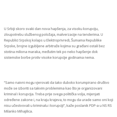
U Srbiji skoro svaki dan nova hapšenja, za visoku korupciju,
zloupotrebu službenog položaja, malverzacije na tenderima. U
Republici Srpskoj kolaps u Elektroprivredi, Šumama Republike
Srpske, brojne izgubljene arbitraže kojima su građani ostali bez
stotina miliona maraka, međutim tek po neko hapšenje dok
sistemske borbe protiv visoke korupcije godinama nema.
“Samo naivni mogu vjerovati da tako duboko korumpirano društvo
može se izboriti sa takvim problemima kao što je organizovani
kriminal i korupcija. Treba prije svega politička volja, mijenjati
određene zakone i, na kraju krajeva, to mogu da urade samo oni koji
nisu učestvovali u kriminalu i korupciji”, kaže poslanik PDP-a u NS RS
Milanko Mihajilica.