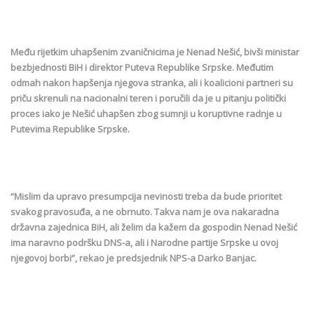
Među rijetkim uhapšenim zvaničnicima je Nenad Nešić, bivši ministar
bezbjednosti BiH i direktor Puteva Republike Srpske. Međutim
odmah nakon hapšenja njegova stranka, ali i koalicioni partneri su
priču skrenuli na nacionalni teren i poručili da je u pitanju politički
proces iako je Nešić uhapšen zbog sumnji u koruptivne radnje u
Putevima Republike Srpske.
“Mislim da upravo presumpcija nevinosti treba da bude prioritet
svakog pravosuđa, a ne obrnuto. Takva nam je ova nakaradna
državna zajednica BiH, ali želim da kažem da gospodin Nenad Nešić
ima naravno podršku DNS-a, ali i Narodne partije Srpske u ovoj
njegovoj borbi”, rekao je predsjednik NPS-a Darko Banjac.