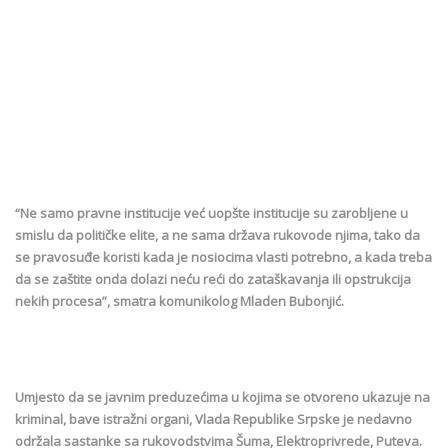
“Ne samo pravne institucije već uopšte institucije su zarobljene u
smislu da političke elite, a ne sama država rukovode njima, tako da
se pravosuđe koristi kada je nosiocima vlasti potrebno, a kada treba
da se zaštite onda dolazi neću reći do zataškavanja ili opstrukcija
nekih procesa”, smatra komunikolog Mladen Bubonjić.
Umjesto da se javnim preduzećima u kojima se otvoreno ukazuje na
kriminal, bave istražni organi, Vlada Republike Srpske je nedavno
održala sastanke sa rukovodstvima Šuma, Elektroprivrede, Puteva.