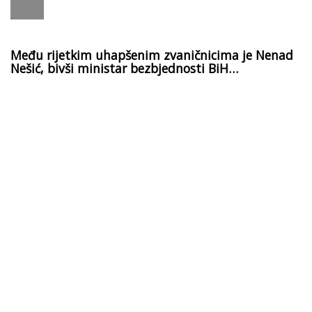
Među rijetkim uhapšenim zvaničnicima je Nenad
Nešić, bivši ministar bezbjednosti BiH…