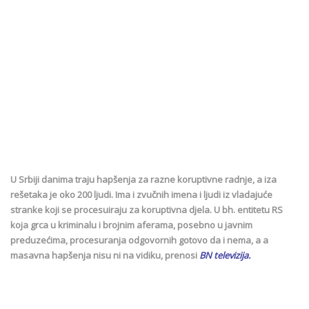
U Srbiji danima traju hapšenja za razne koruptivne radnje, a iza
rešetaka je oko 200 ljudi. Ima i zvučnih imena i ljudi iz vladajuće
stranke koji se procesuiraju za koruptivna djela. U bh. entitetu RS
koja grca u kriminalu i brojnim aferama, posebno u javnim
preduzećima, procesuranja odgovornih gotovo da i nema, a a
masavna hapšenja nisu ni na vidiku, prenosi
BN televizija.