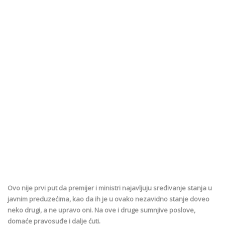
Ovo nije prvi put da premijer i ministri najavljuju sređivanje stanja u
javnim preduzećima, kao da ih je u ovako nezavidno stanje doveo
neko drugi, a ne upravo oni. Na ove i druge sumnjive poslove,
domaće pravosuđe i dalje ćuti.