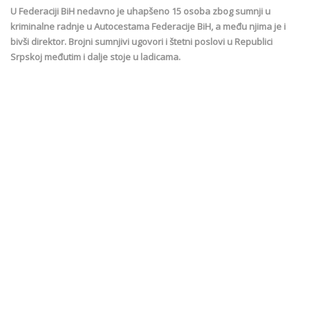
U Federaciji BiH nedavno je uhapšeno 15 osoba zbog sumnji u
kriminalne radnje u Autocestama Federacije BiH, a među njima je i
bivši direktor. Brojni sumnjivi ugovori i štetni poslovi u Republici
Srpskoj međutim i dalje stoje u ladicama.