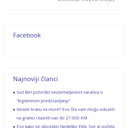
Facebook
Najnoviji članci
Sud BiH potvrdio neutemeljenost narativa o
“legitimnom predstavljanju”
Nosite hranu na more? Evo šta vam mogu oduzeti
na granici i kazniti vas do 27.000 KM
Evo kako se obogatio Nedeljko Elek: Sve je počelo