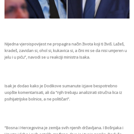
Nijedna vjeroispovijest ne propagira način života koji ti živiš. Lažeš,
kradeš, zavidan si, ohol si, kukavica si, a čini mi se da nisi umjeren u
jelu i u piću”, navodi se u reakciji ministra Isaka.
Isak je dodao kako je Dodikove sumanute izjave bespotrebno
uopšte komentarisati, ali da “njih trebaju analizirati stručna lica iz
psihijatrijske bolnice, a ne političari”.
“Bosna i Hercegovina je zemlja svih njenih državljana. I Bošnjaka i