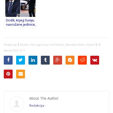
vlasti!”
Dodik, kojeg čuvaju
naoružane jedinice,
priča o svojoj
posvećenosti
boljem životu
naroda
|
,
,
,
,
|
Redakcija
Bosna i Hercegovina
Foto/Video
Skandal
Slider
Vijesti
30.
Aprila 2025. 8:11
About The Author
Redakcija
-