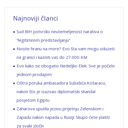
Najnoviji članci
Sud BiH potvrdio neutemeljenost narativa o
“legitimnom predstavljanju”
Nosite hranu na more? Evo šta vam mogu oduzeti
na granici i kazniti vas do 27.000 KM
Evo kako se obogatio Nedeljko Elek: Sve je počelo
jednom prodajom
Oštra poruka ambasadora Subašića Košaracu,
nakon što je izazvao diplomatski skandal
posjetom Egiptu
Zaharova uputila jezivu prijetnju Zelenskom i
Zapadu nakon napada u Rusiji: Skupo ćete platiti
za svaki zločin