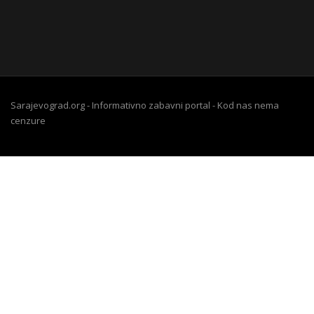
Sarajevograd.org - Informativno zabavni portal - Kod nas nema
cenzure