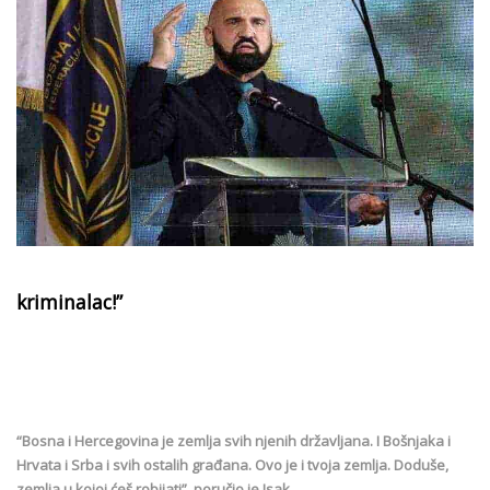
kriminalac!”
“Bosna i Hercegovina je zemlja svih njenih državljana. I Bošnjaka i
Hrvata i Srba i svih ostalih građana. Ovo je i tvoja zemlja. Doduše,
zemlja u kojoj ćeš robijati”, poručio je Isak