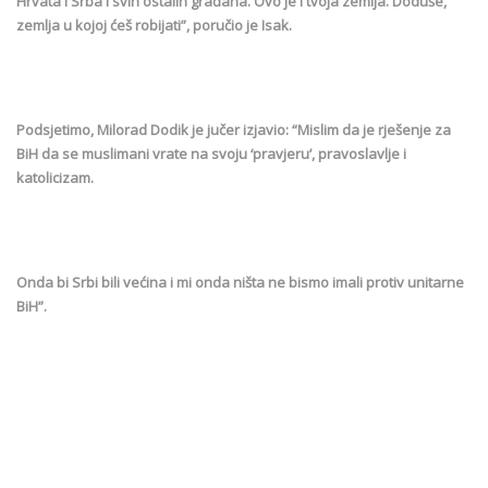
Hrvata i Srba i svih ostalih građana. Ovo je i tvoja zemlja. Doduše,
zemlja u kojoj ćeš robijati”, poručio je Isak.
Podsjetimo, Milorad Dodik je jučer izjavio: “Mislim da je rješenje za
BiH da se muslimani vrate na svoju ‘pravjeru’, pravoslavlje i
katolicizam.
Onda bi Srbi bili većina i mi onda ništa ne bismo imali protiv unitarne
BiH”.