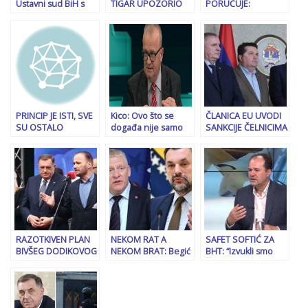
Ustavni sud BiH s
TIGAR UPOZORIO
PORUČUJE:
SSSR-om, ni riječi o
DODIKA: “Bolje da
“Dodikova politika u
kritikama američkog
ne krećeš na
kontinuitetu bila je
državnog sekretara
Krajinu! Ko hoće
jedna velika laž”
rat…”
PRINCIP JE ISTI, SVE
Kico: Ovo što se
ČLANICA EU UVODI
SU OSTALO
događa nije samo
SANKCIJE ČELNICIMA
NIJANSE: Nikola
problem za BiH
RS-a: Dodiku,
Špirić zakazao
nego i za zapadni
Stevandiću i
sjednicu Doma
Balkan
Viškoviću bit će
naroda PS BiH, plan
zabranjen ulazak
je jasan…
u…
RAZOTKIVEN PLAN
NEKOM RAT A
SAFET SOFTIĆ ZA
BIVŠEG DODIKOVOG
NEKOM BRAT: Begić
BHT: “Izvukli smo
ADVOKATA: Anto
i Konaković na
Čovića na čistinu –
Nobilo osnovao
ratnoj nozi, mentor
pokazalo se da
političku stranku,
nepoznat
životom brani
zove se…
ostanak SNSD u