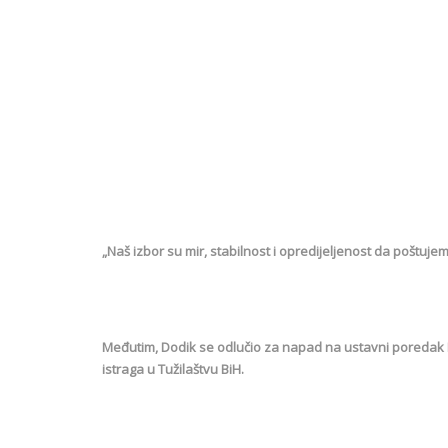
„Naš izbor su mir, stabilnost i opredijeljenost da poštu
Međutim, Dodik se odlučio za napad na ustavni poredak Bi
istraga u Tužilaštvu BiH.