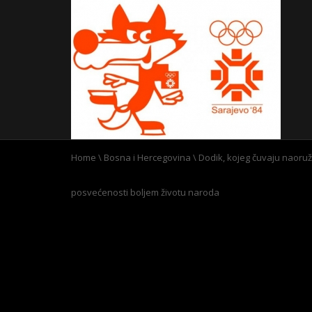
Home
\
Bosna i Hercegovina
\
Dodik, kojeg čuvaju naoruža
posvećenosti boljem životu naroda