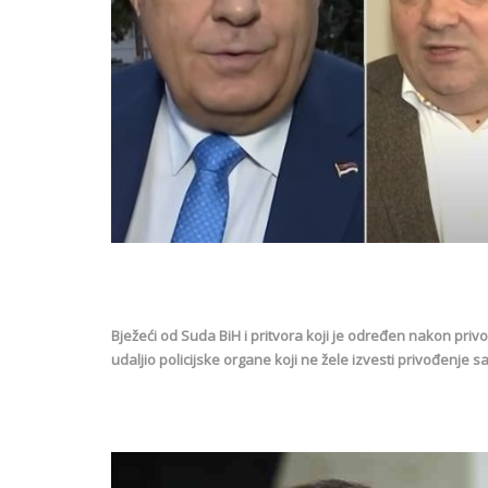
Bježeći od Suda BiH i pritvora koji je određen nakon pri
udaljio policijske organe koji ne žele izvesti privođenje 