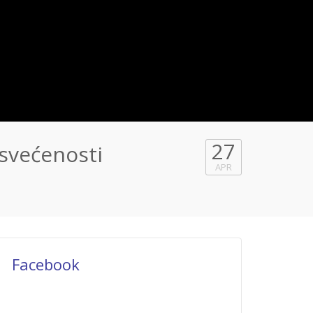
27
osvećenosti
APR
Facebook