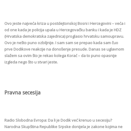
Ovo jeste najveća kriza u postdejtonskoj Bosni i Hercegovini – veća i
od one kada je policija upala u Hercegovačku banku i kada je HDZ
(Hrvatska demokratska zajednica) proglasio hrvatsku samoupravu.
Ovo je nešto puno ozbiljnije. I sam sam se prepao kada sam čuo
prve Dodikove reakcije na donošenje presude. Danas se uglavnom
slažem sa ovim što je rekao kolega Korać – da to puno opasnije
izgleda nego što u stvari jeste.
Pravna secesija
Radio Slobodna Evropa: Da li je Dodik već krenuo u secesiju?
Narodna Skupština Republike Srpske donijela je zakone kojima ne