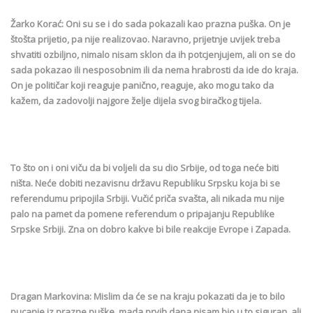
Žarko Korać: Oni su se i do sada pokazali kao prazna puška. On je
štošta prijetio, pa nije realizovao. Naravno, prijetnje uvijek treba
shvatiti ozbiljno, nimalo nisam sklon da ih potcjenjujem, ali on se do
sada pokazao ili nesposobnim ili da nema hrabrosti da ide do kraja.
On je političar koji reaguje panično, reaguje, ako mogu tako da
kažem, da zadovolji najgore želje dijela svog biračkog tijela.
To što on i oni viču da bi voljeli da su dio Srbije, od toga neće biti
ništa. Neće dobiti nezavisnu državu Republiku Srpsku koja bi se
referendumu pripojila Srbiji. Vučić priča svašta, ali nikada mu nije
palo na pamet da pomene referendum o pripajanju Republike
Srpske Srbiji. Zna on dobro kakve bi bile reakcije Evrope i Zapada.
Dragan Markovina: Mislim da će se na kraju pokazati da je to bilo
pucanje iz prazne puške, mada prvih dana nisam bio u to siguran, ali