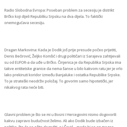
Radio Slobodna Evropa: Poseban problem za secesiju je distrikt
Brčko koji dijeli Republiku Srpsku na dva dijela. To faktički
onemogućava secesiju.
Dragan Markovina: Kada je Dodik još prije presude počeo prijetiti,
Denis Bećirović, Željko Komšić i drugi političari iz Sarajeva zahtijevali
su od EUFOR-a da uđe u Brčko. Činjenica je da Republika Srpska ima
takve entitetske granice da nema šanse u bilo kakvom ratu jer je vrlo
lako prekinuti koridor između Banjaluke i ostatka Republike Srpske.
To je strateški neodrživ položaj. To govorim samo hipotetički, jer
nikakvog rata neće biti.
Glavni problem je što se mi u Bosni i Hercegovini nismo dogovorili
kakvu zapravo budućnost želimo. Ali ako Dodik bude izbačen iz