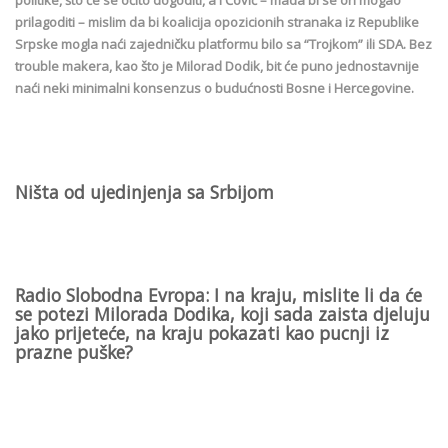
politike, što će se očito dogoditi, a i Čović – mada bi se on mogao
prilagoditi – mislim da bi koalicija opozicionih stranaka iz Republike
Srpske mogla naći zajedničku platformu bilo sa “Trojkom” ili SDA. Bez
trouble makera, kao što je Milorad Dodik, bit će puno jednostavnije
naći neki minimalni konsenzus o budućnosti Bosne i Hercegovine.
Ništa od ujedinjenja sa Srbijom
Radio Slobodna Evropa: I na kraju, mislite li da će
se potezi Milorada Dodika, koji sada zaista djeluju
jako prijeteće, na kraju pokazati kao pucnji iz
prazne puške?