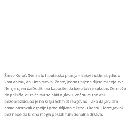
Žarko Korać: Sve su to hipotetska pitanja – kakvi incidenti, gdje, u
kom obimu, da li ima mrtvih. Znate, jedno ubijeno dijete mijenja sve.
Ne vjerujem da Dodik ima kapacitet da ide u takve sukobe. On može
da pokuša, ali to će mu se obiti o glavu. Već su mu se obili
bezobrazluci, pa je na kraju Schmidt reagovao. Tako da ja vidim
samo nastavak agonije i produbljivanje krize u Bosni i Hercegovini
bez nade da bi ona mogla postati funkcionalna država.