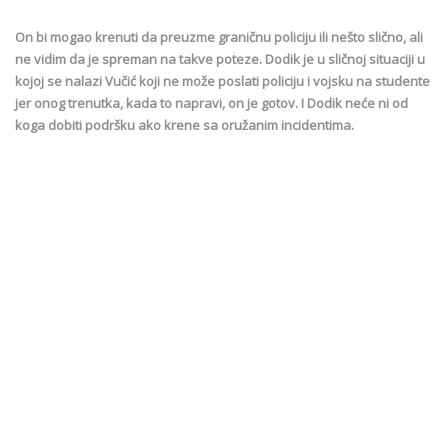
On bi mogao krenuti da preuzme graničnu policiju ili nešto slično, ali
ne vidim da je spreman na takve poteze. Dodik je u sličnoj situaciji u
kojoj se nalazi Vučić koji ne može poslati policiju i vojsku na studente
jer onog trenutka, kada to napravi, on je gotov. I Dodik neće ni od
koga dobiti podršku ako krene sa oružanim incidentima.