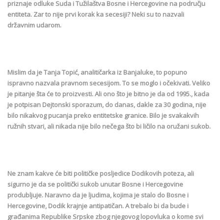
priznaje odluke Suda i Tužilaštva Bosne i Hercegovine na području
entiteta. Zar to nije prvi korak ka secesiji? Neki su to nazvali
državnim udarom.
Mislim da je Tanja Topić, analitičarka iz Banjaluke, to popuno
ispravno nazvala pravnom secesijom. To se moglo i očekivati. Veliko
je pitanje šta će to proizvesti. Ali ono što je bitno je da od 1995., kada
je potpisan Dejtonski sporazum, do danas, dakle za 30 godina, nije
bilo nikakvog pucanja preko entitetske granice. Bilo je svakakvih
ružnih stvari, ali nikada nije bilo nečega što bi ličilo na oružani sukob.
Ne znam kakve će biti političke posljedice Dodikovih poteza, ali
sigurno je da se politički sukob unutar Bosne i Hercegovine
produbljuje. Naravno da je ljudima, kojima je stalo do Bosne i
Hercegovine, Dodik krajnje antipatičan. A trebalo bi da bude i
građanima Republike Srpske zbog njegovog lopovluka o kome svi