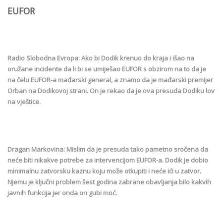
EUFOR
Radio Slobodna Evropa: Ako bi Dodik krenuo do kraja i išao na
oružane incidente da li bi se umiješao EUFOR s obzirom na to da je
na čelu EUFOR-a mađarski general, a znamo da je mađarski premijer
Orban na Dodikovoj strani. On je rekao da je ova presuda Dodiku lov
na vještice.
Dragan Markovina: Mislim da je presuda tako pametno sročena da
neće biti nikakve potrebe za intervencijom EUFOR-a. Dodik je dobio
minimalnu zatvorsku kaznu koju može otkupiti i neće ići u zatvor.
Njemu je ključni problem šest godina zabrane obavljanja bilo kakvih
javnih funkcija jer onda on gubi moć.