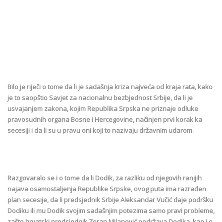
Bilo je riječi o tome da li je sadašnja kriza najveća od kraja rata, kako
je to saopštio Savjet za nacionalnu bezbjednost Srbije, da li je
usvajanjem zakona, kojim Republika Srpska ne priznaje odluke
pravosudnih organa Bosne i Hercegovine, načinjen prvi korak ka
secesiji i da li su u pravu oni koji to nazivaju državnim udarom.
Razgovaralo se i o tome da li Dodik, za razliku od njegovih ranijih
najava osamostaljenja Republike Srpske, ovog puta ima razrađen
plan secesije, da li predsjednik Srbije Aleksandar Vučić daje podršku
Dodiku ili mu Dodik svojim sadašnjim potezima samo pravi probleme,
zašto hrvatski predsjednik Zoran Milanović podržava Dodika, kao i o