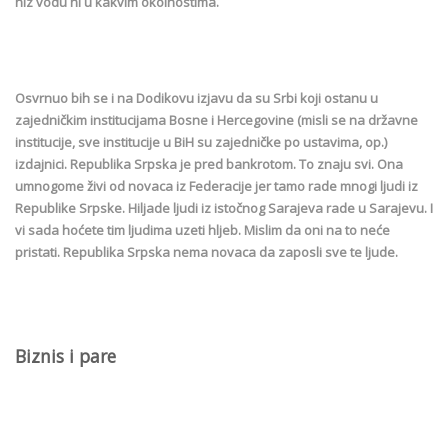
niz vodu ni u kakvim okolnostima.
Osvrnuo bih se i na Dodikovu izjavu da su Srbi koji ostanu u
zajedničkim institucijama Bosne i Hercegovine (misli se na državne
institucije, sve institucije u BiH su zajedničke po ustavima, op.)
izdajnici. Republika Srpska je pred bankrotom. To znaju svi. Ona
umnogome živi od novaca iz Federacije jer tamo rade mnogi ljudi iz
Republike Srpske. Hiljade ljudi iz istočnog Sarajeva rade u Sarajevu. I
vi sada hoćete tim ljudima uzeti hljeb. Mislim da oni na to neće
pristati. Republika Srpska nema novaca da zaposli sve te ljude.
Biznis i pare