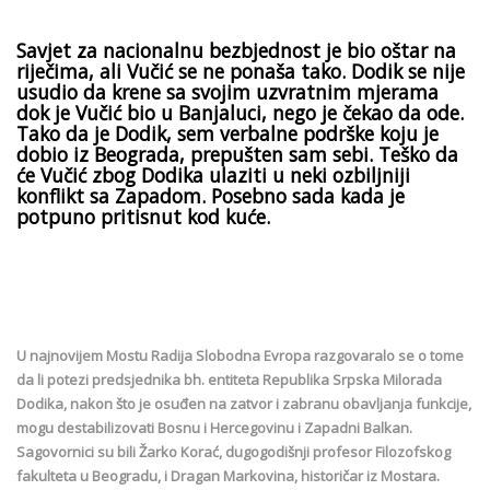
Savjet za nacionalnu bezbjednost je bio oštar na
riječima, ali Vučić se ne ponaša tako. Dodik se nije
usudio da krene sa svojim uzvratnim mjerama
dok je Vučić bio u Banjaluci, nego je čekao da ode.
Tako da je Dodik, sem verbalne podrške koju je
dobio iz Beograda, prepušten sam sebi. Teško da
će Vučić zbog Dodika ulaziti u neki ozbiljniji
konflikt sa Zapadom. Posebno sada kada je
potpuno pritisnut kod kuće.
U najnovijem Mostu Radija Slobodna Evropa razgovaralo se o tome
da li potezi predsjednika bh. entiteta Republika Srpska Milorada
Dodika, nakon što je osuđen na zatvor i zabranu obavljanja funkcije,
mogu destabilizovati Bosnu i Hercegovinu i Zapadni Balkan.
Sagovornici su bili Žarko Korać, dugogodišnji profesor Filozofskog
fakulteta u Beogradu, i Dragan Markovina, historičar iz Mostara.