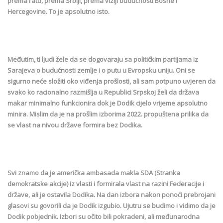
prema ratu, prema Srbiji, prema viziji budućnosti Bosne i
Hercegovine. To je apsolutno isto.
Međutim, ti ljudi žele da se dogovaraju sa političkim partijama iz
Sarajeva o budućnosti zemlje i o putu u Evropsku uniju. Oni se
sigurno neće složiti oko viđenja prošlosti, ali sam potpuno uvjeren da
svako ko racionalno razmišlja u Republici Srpskoj želi da država
makar minimalno funkcionira dok je Dodik cijelo vrijeme apsolutno
minira. Mislim da je na prošlim izborima 2022. propuštena prilika da
se vlast na nivou države formira bez Dodika.
Svi znamo da je američka ambasada makla SDA (Stranka
demokratske akcije) iz vlasti i formirala vlast na razini Federacije i
države, ali je ostavila Dodika. Na dan izbora nakon ponoći prebrojani
glasovi su govorili da je Dodik izgubio. Ujutru se budimo i vidimo da je
Dodik pobjednik. Izbori su očito bili pokradeni, ali međunarodna