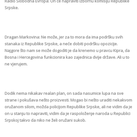
Radio Slobodna Evropa: On će napraviti izbornu komisiju Republike
Srpske.
Dragan Markovina: Ne može, jer za to mora da ima podršku svih
stanaka iz Republike Srpske, a neće dobiti podršku opozicije.
Najgore što nam se može dogoditi je da krenemo u pravcu Kipra, da
Bosna i Hercegovina funkcionira kao zajednica dvije države. Ali u to
ne vjerujem.
Dodik nema nikakav realan plan, on sada nasumice lupa na sve
strane i pokušava nešto proizvesti. Mogao bi nešto uraditi nekakvom
oružanom silom, možda policijom Republike Srpske, ali ne vidim da je
on u stanju to napraviti, vidim da je raspoloženje naroda u Republici
Srpskoj takvo da niko ne želi oružani sukob.