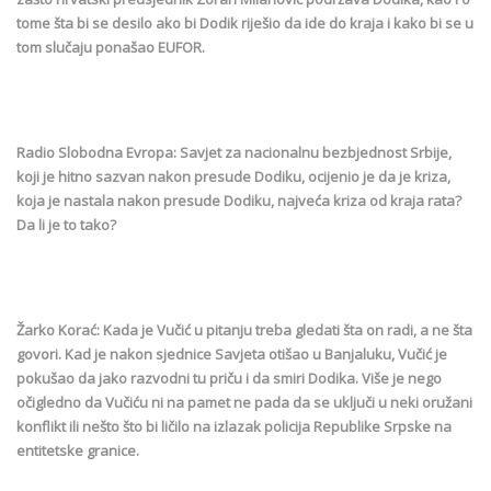
tome šta bi se desilo ako bi Dodik riješio da ide do kraja i kako bi se u
tom slučaju ponašao EUFOR.
Radio Slobodna Evropa: Savjet za nacionalnu bezbjednost Srbije,
koji je hitno sazvan nakon presude Dodiku, ocijenio je da je kriza,
koja je nastala nakon presude Dodiku, najveća kriza od kraja rata?
Da li je to tako?
Žarko Korać: Kada je Vučić u pitanju treba gledati šta on radi, a ne šta
govori. Kad je nakon sjednice Savjeta otišao u Banjaluku, Vučić je
pokušao da jako razvodni tu priču i da smiri Dodika. Više je nego
očigledno da Vučiću ni na pamet ne pada da se uključi u neki oružani
konflikt ili nešto što bi ličilo na izlazak policija Republike Srpske na
entitetske granice.