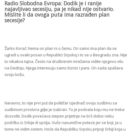
Radio Slobodna Evropa: Dodik je i ranije
najavljivao secesiju, pa je nikad nije ostvario.
Mislite li da ovoga puta ima razrađen plan
secesije?
Žarko Korać: Nema on plan ni o čemu. On samo ima plan da se
ugradi u svaki posao u Republici Srpskoj i to se u Beogradu zna. Nije
to nikakva tajna. Često na društvenim mrežama vidite njegovu vilu
na Dedinju. Njega interesuju samo biznis i pare. On sada spašava
svoju kožu.
Naravno, to nije prvi put da političar izjednači svoju sudbinu sa
sudbinom prostora gdje je izabran. To je podvala koju mu ne treba
dozvoliti. Dodik povećava stepen prijetnje ne bi li dobio neku
podršku iz Srbije ili spolja. Vuče nasumične poteze jer se boji. Ja u
tome ne vidim sistem. Hoće da Republiku Srpsku pripoji Srbiji koja u