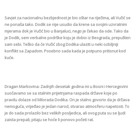
Savjet za nacionalnu bezbjednost je bio oštar na riječima, ali Vučić se
ne ponaša tako. Dodik se nije usudio da krene sa svojim uzvratnim
mjerama dok je Vučić bio u Banjaluci, nego je čekao da ode. Tako da
je Dodik, sem verbalne podrške koju je dobio iz Beograda, prepušten
sam sebi. Teško da će Vučić zbog Dodika ulaziti u neki ozbiljniji
konflikt sa Zapadom. Posebno sada kada je potpuno pritisnut kod
kuće.
Dragan Markovina: Zadnjih desetak godina mi u Bosni i Hercegovini
suočavamo se sa stalnim prijetnjama raspada države koje po
pravilu dolaze od Milorada Dodika. On je stalno govorio da je država
nemoguća, vrijeđao je jedan narod, stvarao atmosferu napetosti. To
je do sada prolazilo bez velikih posljedica, ali ovog puta su se ljudi
zaista prepali, pitaju se hoće li ponovo početi rat.