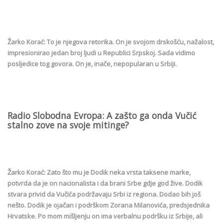
Žarko Korać: To je njegova retorika. On je svojom drskošću, nažalost,
impresionirao jedan broj ljudi u Republici Srpskoj. Sada vidimo
posljedice tog govora. On je, inače, nepopularan u Srbiji.
Radio Slobodna Evropa: A zašto ga onda Vučić
stalno zove na svoje mitinge?
Žarko Korać: Zato što mu je Dodik neka vrsta taksene marke,
potvrda da je on nacionalista i da brani Srbe gdje god žive. Dodik
stvara privid da Vučića podržavaju Srbi iz regiona. Dodao bih još
nešto. Dodik je ojačan i podrškom Zorana Milanovića, predsjednika
Hrvatske. Po mom mišljenju on ima verbalnu podršku iz Srbije, ali