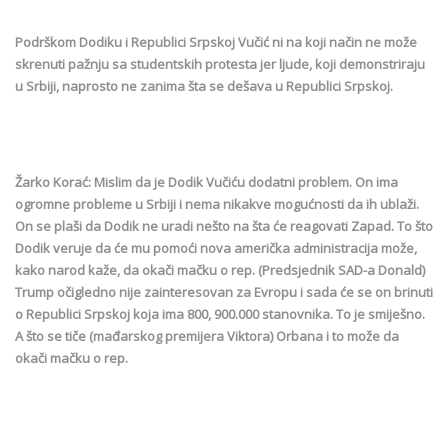
Podrškom Dodiku i Republici Srpskoj Vučić ni na koji način ne može
skrenuti pažnju sa studentskih protesta jer ljude, koji demonstriraju
u Srbiji, naprosto ne zanima šta se dešava u Republici Srpskoj.
Žarko Korać: Mislim da je Dodik Vučiću dodatni problem. On ima
ogromne probleme u Srbiji i nema nikakve mogućnosti da ih ublaži.
On se plaši da Dodik ne uradi nešto na šta će reagovati Zapad. To što
Dodik veruje da će mu pomoći nova američka administracija može,
kako narod kaže, da okači mačku o rep. (Predsjednik SAD-a Donald)
Trump očigledno nije zainteresovan za Evropu i sada će se on brinuti
o Republici Srpskoj koja ima 800, 900.000 stanovnika. To je smiješno.
A što se tiče (mađarskog premijera Viktora) Orbana i to može da
okači mačku o rep.