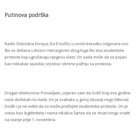
Putinova podrška
Radio Slobodna Evropa: Da li Vučiću u ovom trenutku odgovara ovo
što se dešava u Bosni i Hercegovini zbog toga što ima studentske
proteste koji ugrožavaju njegovu vlast. On sada može da se pojavi
kao nekakav spasilac srpstva i skrene pažnju sa protesta.
Dragan Markovina: Ponavljam, uvjeren sam da Vučić kraj ove godine
neće dočekati na vlasti. On je svakako u goroj situaciji nego Milorad
Dodik i ja ne vidim da on može preživjeti studentske proteste. On je
ostao bez legitimiteta i nema nikakve šanse da se stvari mogu vratiti
na stanje prije 1. novembra.