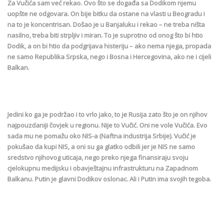
Za Vučića sam već rekao. Ovo što se događa sa Dodikom njemu
uopšte ne odgovara. On bije bitku da ostane na vlasti u Beogradu i
na to je koncentrisan. Došao je u Banjaluku i rekao – ne treba ništa
nasilno, treba biti strpljiv i miran. To je suprotno od onog što bi htio
Dodik, a on bi htio da podgrijava histeriju – ako nema njega, propada
ne samo Republika Srpska, nego i Bosna i Hercegovina, ako ne i cijeli
Balkan.
Jedini ko ga je podržao i to vrlo jako, to je Rusija zato što je on njihov
najpouzdaniji čovjek u regionu. Nije to Vučić. Oni ne vole Vučića. Evo
sada mu ne pomažu oko NIS-a (Naftna industrija Srbije). Vučić je
pokušao da kupi NIS, a oni su ga glatko odbili jer je NIS ne samo
sredstvo njihovog uticaja, nego preko njega finansiraju svoju
cjelokupnu medijsku i obavještajnu infrastrukturu na Zapadnom
Balkanu. Putin je glavni Dodikov oslonac. Ali i Putin ima svojih tegoba.