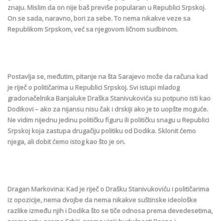
znaju. Mislim da on nije baš previše popularan u Republici Srpskoj.
On se sada, naravno, bori za sebe. To nema nikakve veze sa
Republikom Srpskom, već sa njegovom ličnom sudbinom.
Postavlja se, međutim, pitanje na šta Sarajevo može da računa kad
je riječ o političarima u Republici Srpskoj. Svi istupi mladog
gradonačelnika Banjaluke Draška Stanivukovića su potpuno isti kao
Dodikovi – ako za nijansu nisu čak i drskiji ako je to uopšte moguće.
Ne vidim nijednu jedinu političku figuru ili političku snagu u Republici
Srpskoj koja zastupa drugačiju politiku od Dodika. Sklonit ćemo
njega, ali dobit ćemo istog kao što je on.
Dragan Markovina: Kad je riječ o Drašku Stanivukoviću i političarima
iz opozicije, nema dvojbe da nema nikakve suštinske ideološke
razlike između njih i Dodika što se tiče odnosa prema devedesetima,