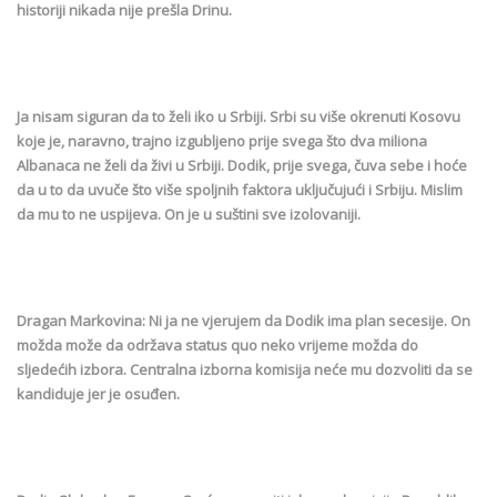
historiji nikada nije prešla Drinu.
Ja nisam siguran da to želi iko u Srbiji. Srbi su više okrenuti Kosovu
koje je, naravno, trajno izgubljeno prije svega što dva miliona
Albanaca ne želi da živi u Srbiji. Dodik, prije svega, čuva sebe i hoće
da u to da uvuče što više spoljnih faktora uključujući i Srbiju. Mislim
da mu to ne uspijeva. On je u suštini sve izolovaniji.
Dragan Markovina: Ni ja ne vjerujem da Dodik ima plan secesije. On
možda može da održava status quo neko vrijeme možda do
sljedećih izbora. Centralna izborna komisija neće mu dozvoliti da se
kandiduje jer je osuđen.