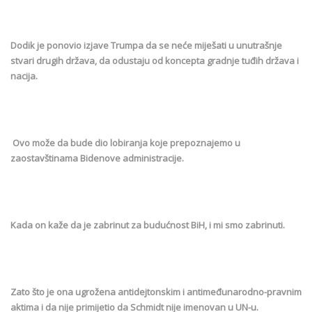
Dodik je ponovio izjave Trumpa da se neće miješati u unutrašnje
stvari drugih država, da odustaju od koncepta gradnje tuđih država i
nacija.
Ovo može da bude dio lobiranja koje prepoznajemo u
zaostavštinama Bidenove administracije.
Kada on kaže da je zabrinut za budućnost BiH, i mi smo zabrinuti.
Zato što je ona ugrožena antidejtonskim i antimeđunarodno-pravnim
aktima i da nije primijetio da Schmidt nije imenovan u UN-u.