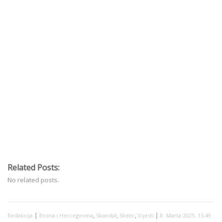
Related Posts:
No related posts.
|
,
,
,
|
Redakcija
Bosna i Hercegovina
Skandal
Slider
Vijesti
8. Marta 2025. 15:49