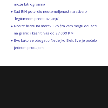
može biti ogromna
Sud BiH potvrdio neutemeljenost narativa o
“legitimnom predstavljanju”
Nosite hranu na more? Evo šta vam mogu oduzeti
na granici i kazniti vas do 27.000 KM
Evo kako se obogatio Nedeljko Elek: Sve je počelo
jednom prodajom