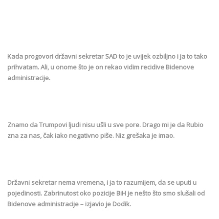
Kada progovori državni sekretar SAD to je uvijek ozbiljno i ja to tako
prihvatam. Ali, u onome što je on rekao vidim recidive Bidenove
administracije.
Znamo da Trumpovi ljudi nisu ušli u sve pore. Drago mi je da Rubio
zna za nas, čak iako negativno piše. Niz grešaka je imao.
Državni sekretar nema vremena, i ja to razumijem, da se uputi u
pojedinosti. Zabrinutost oko pozicije BiH je nešto što smo slušali od
Bidenove administracije – izjavio je Dodik.