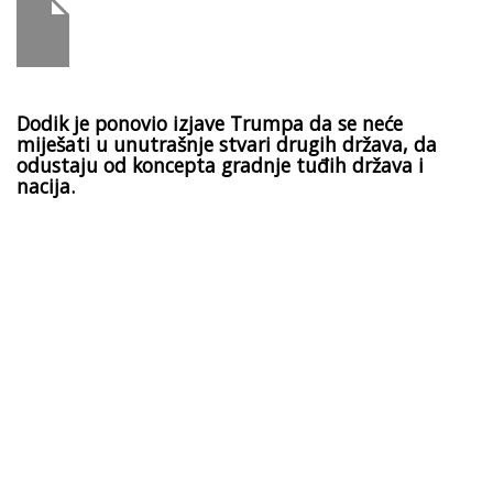
Dodik je ponovio izjave Trumpa da se neće
miješati u unutrašnje stvari drugih država, da
odustaju od koncepta gradnje tuđih država i
nacija.