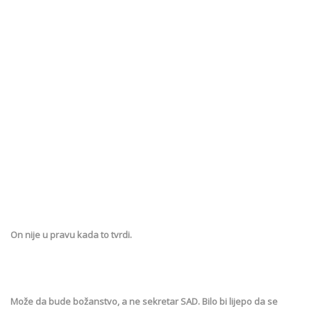
On nije u pravu kada to tvrdi.
Može da bude božanstvo, a ne sekretar SAD. Bilo bi lijepo da se