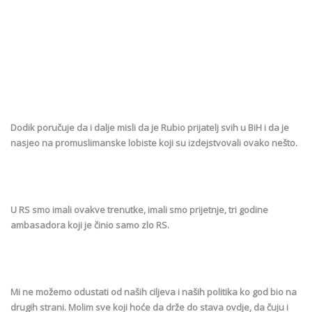
Dodik poručuje da i dalje misli da je Rubio prijatelj svih u BiH i da je
nasjeo na promuslimanske lobiste koji su izdejstvovali ovako nešto.
U RS smo imali ovakve trenutke, imali smo prijetnje, tri godine
ambasadora koji je činio samo zlo RS.
Mi ne možemo odustati od naših ciljeva i naših politika ko god bio na
drugih strani. Molim sve koji hoće da drže do stava ovdje, da čuju i