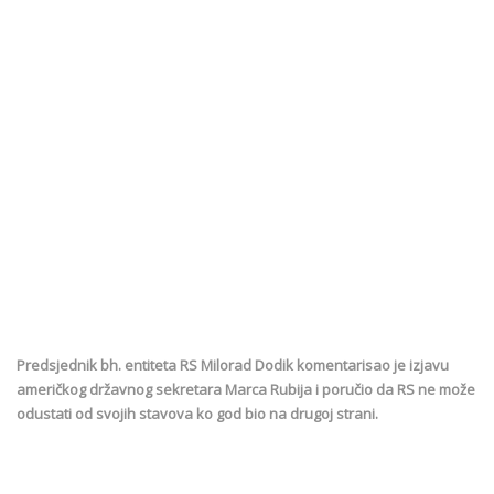
Predsjednik bh. entiteta RS Milorad Dodik komentarisao je izjavu
američkog državnog sekretara Marca Rubija i poručio da RS ne može
odustati od svojih stavova ko god bio na drugoj strani.