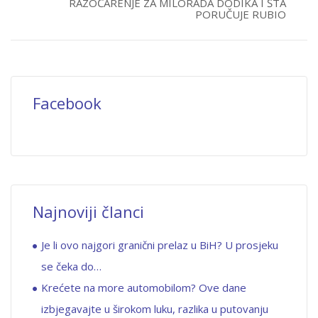
RAZOČARENJE ZA MILORADA DODIKA I ŠTA
PORUČUJE RUBIO
Facebook
Najnoviji članci
Je li ovo najgori granični prelaz u BiH? U prosjeku
se čeka do…
Krećete na more automobilom? Ove dane
izbjegavajte u širokom luku, razlika u putovanju