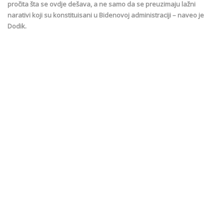
pročita šta se ovdje dešava, a ne samo da se preuzimaju lažni
narativi koji su konstituisani u Bidenovoj administraciji – naveo je
Dodik.