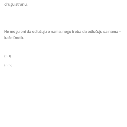
drugu stranu.
Ne mogu oni da odlučuju o nama, nego treba da odlučuju sa nama –
kaže Dodik.
(SB)
(669)