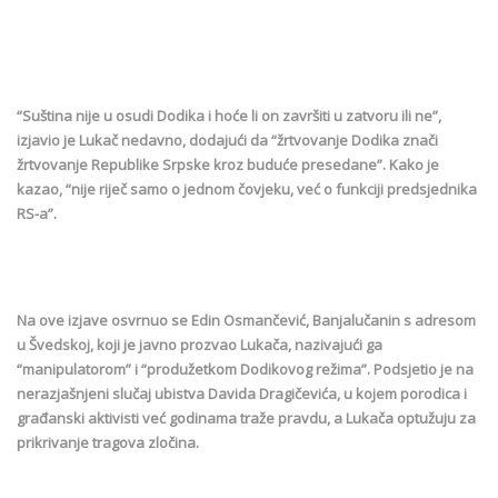
“Suština nije u osudi Dodika i hoće li on završiti u zatvoru ili ne”,
izjavio je Lukač nedavno, dodajući da “žrtvovanje Dodika znači
žrtvovanje Republike Srpske kroz buduće presedane”. Kako je
kazao, “nije riječ samo o jednom čovjeku, već o funkciji predsjednika
RS-a”.
Na ove izjave osvrnuo se Edin Osmančević, Banjalučanin s adresom
u Švedskoj, koji je javno prozvao Lukača, nazivajući ga
“manipulatorom” i “produžetkom Dodikovog režima”. Podsjetio je na
nerazjašnjeni slučaj ubistva Davida Dragičevića, u kojem porodica i
građanski aktivisti već godinama traže pravdu, a Lukača optužuju za
prikrivanje tragova zločina.