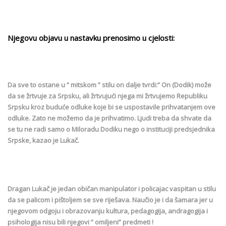
Njegovu objavu u nastavku prenosimo u cjelosti:
Da sve to ostane u ” mitskom ” stilu on dalje tvrdi:” On (Dodik) može
da se žrtvuje za Srpsku, ali žrtvujući njega mi žrtvujemo Republiku
Srpsku kroz buduće odluke koje bi se uspostavile prihvatanjem ove
odluke. Zato ne možemo da je prihvatimo. Ljudi treba da shvate da
se tu ne radi samo o Miloradu Dodiku nego o instituciji predsjednika
Srpske, kazao je Lukač.
Dragan Lukač je jedan običan manipulator i policajac vaspitan u stilu
da se palicom i pištoljem se sve riješava. Naučio je i da šamara jer u
njegovom odgoju i obrazovanju kultura, pedagogija, andragogija i
psihologija nisu bili njegovi ” omiljeni” predmeti !