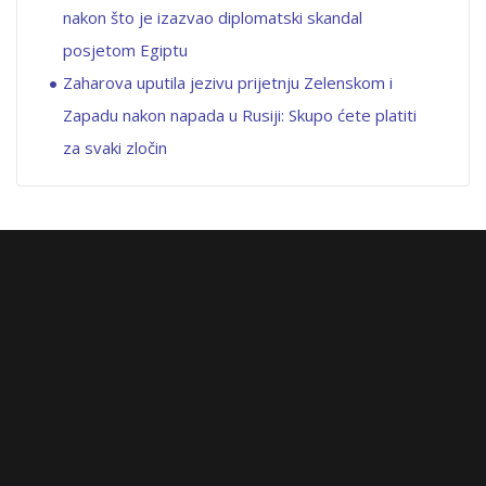
nakon što je izazvao diplomatski skandal
posjetom Egiptu
Zaharova uputila jezivu prijetnju Zelenskom i
Zapadu nakon napada u Rusiji: Skupo ćete platiti
za svaki zločin