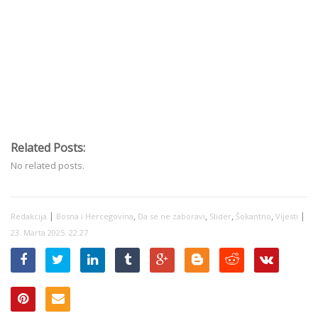
Related Posts:
No related posts.
|
,
,
,
,
|
Redakcija
Bosna i Hercegovina
Da se ne zaboravi
Slider
Šokantno
Vijesti
23. Marta 2025. 22:27