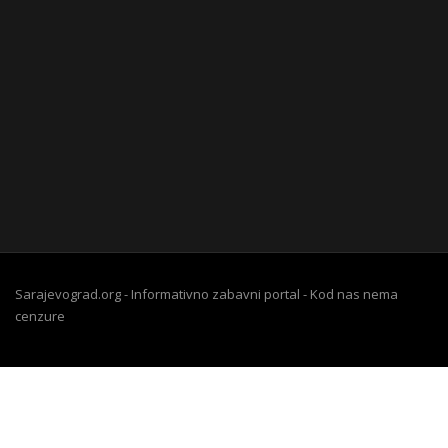
Sarajevograd.org - Informativno zabavni portal - Kod nas nema
cenzure