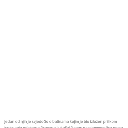
Jedan od njih je svjedočio o batinama kojim je bio izložen prilikom
ispitivanja od strane Dragana Lukača! Danas na njegovom licu nema