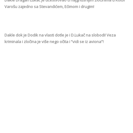
Dakle Dragan Lukač je učestvovao u najgnusnijim zločinima u Kotor
Varošu zajedno sa Stevandićem, Ećimom i drugim!
Dakle dok je Dodik na vlasti dotle je i D.Lukač na slobodi! Veza
kriminala i zločina je više nego očita i “vidi se iz aviona”!