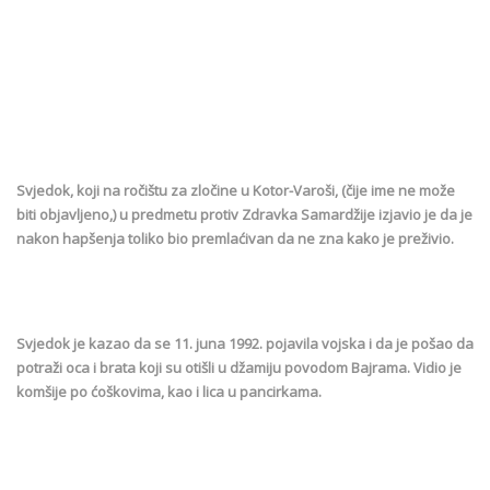
Svjedok, koji na ročištu za zločine u Kotor-Varoši, (čije ime ne može
biti objavljeno,) u predmetu protiv Zdravka Samardžije izjavio je da je
nakon hapšenja toliko bio premlaćivan da ne zna kako je preživio.
Svjedok je kazao da se 11. juna 1992. pojavila vojska i da je pošao da
potraži oca i brata koji su otišli u džamiju povodom Bajrama. Vidio je
komšije po ćoškovima, kao i lica u pancirkama.