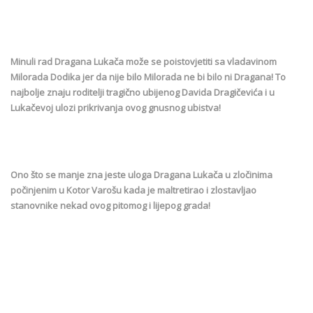
Minuli rad Dragana Lukača može se poistovjetiti sa vladavinom
Milorada Dodika jer da nije bilo Milorada ne bi bilo ni Dragana! To
najbolje znaju roditelji tragično ubijenog Davida Dragičevića i u
Lukačevoj ulozi prikrivanja ovog gnusnog ubistva!
Ono što se manje zna jeste uloga Dragana Lukača u zločinima
počinjenim u Kotor Varošu kada je maltretirao i zlostavljao
stanovnike nekad ovog pitomog i lijepog grada!