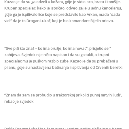
Kazao je da su ga odveli u kožaru, gdje je vidio oca, brata i komšije.
Krupan specijalac, kako je ispričao, odveo ga je u jednu kancelariju,
gdje ga je ispitivalo lice koje se predstavilo kao Arkan, mada “sada
vidi” da je to Dragan Lukač, koji je bio komandant Bijelih orlova.
“Sve piši što znaš – ko ima oružje, ko ima novac”, prisjetio se “
zahtjeva. Svjedok nije ništa napisao i da su ga tukli, a krupni
specijalac mu je puškom razbio zube. Kazao je da su prebačeni u
pilanu, gdje su nastavljena batinanja i ispitivanja od Crvenih beretki.
“Znam da sam se probudio u traktorskoj prikolici punoj mrtvih ljudi”,
rekao je svjedok.