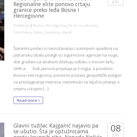
JUN
Regionalne elite ponovo crtaju
granice preko leđa Bosne i
Hercegovine
|
,
,
Redakcija
Bosna i Hercegovina
Da se ne zaboravi
,
,
,
Foto/Video
Slider
Šokantno
Vijesti
Šokantni podaci o naoružavanju i sumnjivim upadima na
jadransku obalu podigli su sigurnosne agencije na noge,
dok građani sa strahom iščekuju odluku o novom šefu
OHR-a. Dok javnost propituje je li regija, a posebno
Bosna i Hercegovina, ponovno postala geopolitički poligon
za preslagivanje interesa, nametnulo se ključno pitanje o
smjeru u kojem […]
Read more
Glavni tužilac Kajganić najavio pa
08
se ušutio: Šta je optužnicama
JUN