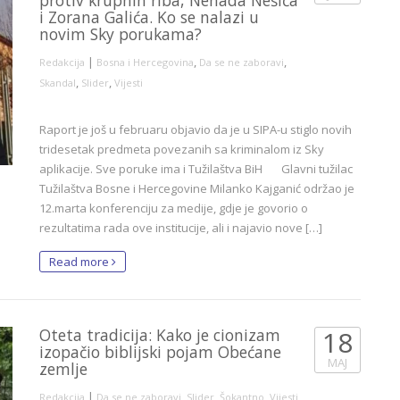
protiv krupnih riba, Nenada Nešića
i Zorana Galića. Ko se nalazi u
novim Sky porukama?
|
,
,
Redakcija
Bosna i Hercegovina
Da se ne zaboravi
,
,
Skandal
Slider
Vijesti
Raport je još u februaru objavio da je u SIPA-u stiglo novih
tridesetak predmeta povezanih sa kriminalom iz Sky
aplikacije. Sve poruke ima i Tužilaštva BiH Glavni tužilac
Tužilaštva Bosne i Hercegovine Milanko Kajganić održao je
12.marta konferenciju za medije, gdje je govorio o
rezultatima rada ove institucije, ali i najavio nove […]
Read more
Oteta tradicija: Kako je cionizam
18
izopačio biblijski pojam Obećane
MAJ
zemlje
|
,
,
,
Redakcija
Da se ne zaboravi
Slider
Šokantno
Vijesti