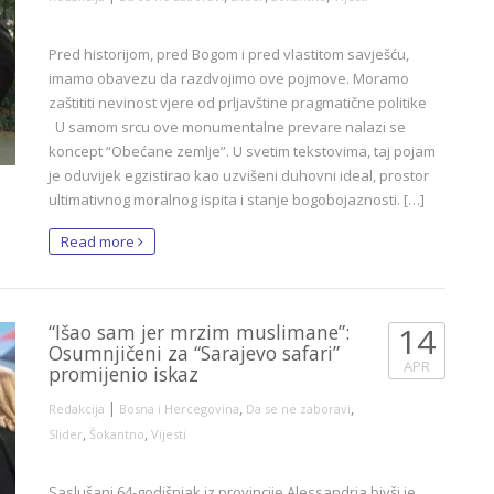
Pred historijom, pred Bogom i pred vlastitom savješću,
imamo obavezu da razdvojimo ove pojmove. Moramo
zaštititi nevinost vjere od prljavštine pragmatične politike
U samom srcu ove monumentalne prevare nalazi se
koncept “Obećane zemlje”. U svetim tekstovima, taj pojam
je oduvijek egzistirao kao uzvišeni duhovni ideal, prostor
ultimativnog moralnog ispita i stanje bogobojaznosti. […]
Read more
“Išao sam jer mrzim muslimane”:
14
Osumnjičeni za “Sarajevo safari”
APR
promijenio iskaz
|
,
,
Redakcija
Bosna i Hercegovina
Da se ne zaboravi
,
,
Slider
Šokantno
Vijesti
Saslušani 64-godišnjak iz provincije Alessandria bivši je