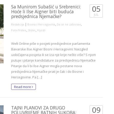
Sa Munirom Subašić u Srebrenici:
05
Hoće li Ilse Aigner biti buduća
JUL
predsjednica Njemačke?
|
,
,
Redakcija
Bosna i Hercegovina
Da se ne zaboravi
,
,
Foto/Video
Slider
Vijesti
Welt Online piše o posjeti predsjednice parlamenta
Bavarske Ilse Aigner Bosni i Hercegovini: Naizgled
uobičajena posjeta ili se iza nje krije nešto više? S njom
putuje i pitanje kandidature za predsjednicu Njemačke
Pitanje da li bi Ilse Aigner mogla postane nova
predsjednica Njemačke prati je čak i do Bosne i
Hercegovine. Pa […]
Read more
TAJNI PLANOVI ZA DRUGO
09
POLUVRIJEME RATNIH SUKOBA: