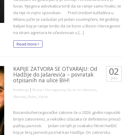
lovac. Njegova advokatica tvrdi da se ranije samo hvalio, te
da nije ni vojno sposoban. Pred Uredom tužilaštva u
Milanu jučer je saslušan još jedan osumnjičeni, 64-godišnji
Italijan koji je ranije tvrdio da se borio u Bosni i Hercegovini
na strani agresora te učestvovao u […]
Read more
KAPIJE ZATVORA SE OTVARAJU: Od
02
Hadžije do Jašarevića – povratak
JAN
otpisanih na ulice BiH!
|
,
,
Redakcija
Bosna i Hercegovina
Da se ne zaboravi
,
,
Skandal
Slider
Vijesti
Bosanskohercegovačke zatvore će u 2026. godini napustiti
brojni zatvorenici, a nekoliko izlazaka će definitivno privući
pažnju javnosti. Jedan od njih je svakako Fikret Hadžić
koji je široj javnosti poznat kao Hadžija. On zatvorsku