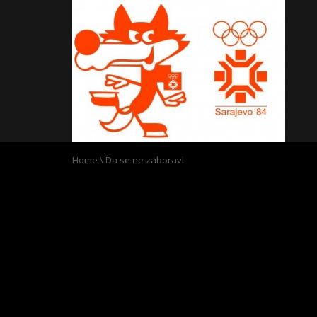
Home
\
Da se ne zaboravi