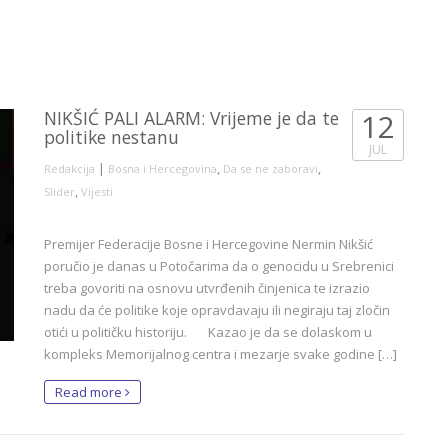
NIKŠIĆ PALI ALARM: Vrijeme je da te
12
politike nestanu
JUL
|
,
,
Redakcija
Bosna i Hercegovina
Da se ne zaboravi
,
Slider
Vijesti
Premijer Federacije Bosne i Hercegovine Nermin Nikšić
poručio je danas u Potočarima da o genocidu u Srebrenici
treba govoriti na osnovu utvrđenih činjenica te izrazio
nadu da će politike koje opravdavaju ili negiraju taj zločin
otići u političku historiju. Kazao je da se dolaskom u
kompleks Memorijalnog centra i mezarje svake godine […]
Read more