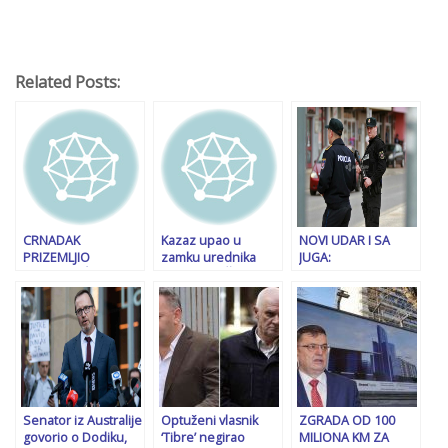
Related Posts:
CRNADAK
Kazaz upao u
NOVI UDAR I SA
PRIZEMLJIO
zamku urednika
JUGA:
STEVANDIĆA:
emisije na Čovićevoj
Zapadnohercegovački
“Nakon što se na
televiziji, zbunio se i
kanton stavio van
zvaničnim
otkrio da Nikšić
snage dva
sastancima
svjesno obmanjuje
federalna zakona…
naspavao, Crveni
javnost po pitanju
Kombi kaže da ću
izbornog zakona!
dobiti…”
Senator iz Australije
Optuženi vlasnik
ZGRADA OD 100
govorio o Dodiku,
‘Tibre’ negirao
MILIONA KM ZA