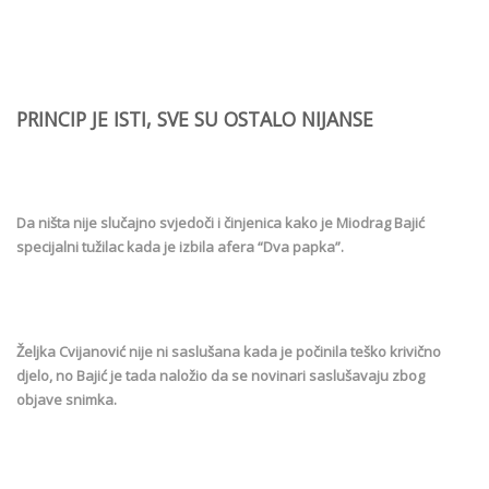
PRINCIP JE ISTI, SVE SU OSTALO NIJANSE
Da ništa nije slučajno svjedoči i činjenica kako je Miodrag Bajić
specijalni tužilac kada je izbila afera “Dva papka”.
Željka Cvijanović nije ni saslušana kada je počinila teško krivično
djelo, no Bajić je tada naložio da se novinari saslušavaju zbog
objave snimka.