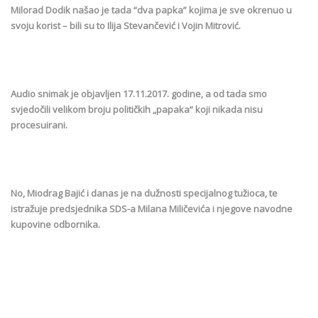
Milorad Dodik našao je tada “dva papka” kojima je sve okrenuo u
svoju korist – bili su to Ilija Stevančević i Vojin Mitrović.
Audio snimak je objavljen 17.11.2017. godine, a od tada smo
svjedočili velikom broju političkih „papaka“ koji nikada nisu
procesuirani.
No, Miodrag Bajić i danas je na dužnosti specijalnog tužioca, te
istražuje predsjednika SDS-a Milana Miličevića i njegove navodne
kupovine odbornika.