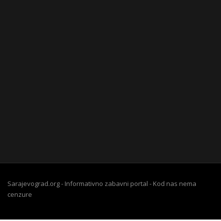
Sarajevograd.org - Informativno zabavni portal - Kod nas nema
cenzure