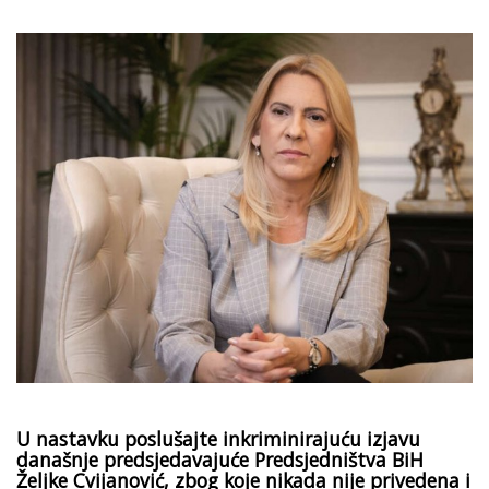
U nastavku poslušajte inkriminirajuću izjavu
današnje predsjedavajuće Predsjedništva BiH
Željke Cvijanović, zbog koje nikada nije privedena i