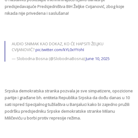
predsjedavajuće Predsjedništva BiH Željke Cvijanović, zbog koje
nikada nije privedena i saslušana!
AUDIO SNIMAK KAO DOKAZ, KO ĆE HAPSITI ŽELJKU
CVIJANOVIĆ?
pic.twitter.com/kYL0xYYohI
— Slobodna Bosna (@SlobodnaBosna)
June 10, 2025
Srpska demokratska stranka pozvala je sve simpatizere, opozicione
partije i građane bh. entiteta Republika Srpska da dođu danas u 10
sati ispred Specijalnog tužilaštva u Banjaluci kako bi zajedno pružili
podršku predsjedniku Srpske demokratske stranke Milanu
Miličeviću u borbi protiv represije režima.