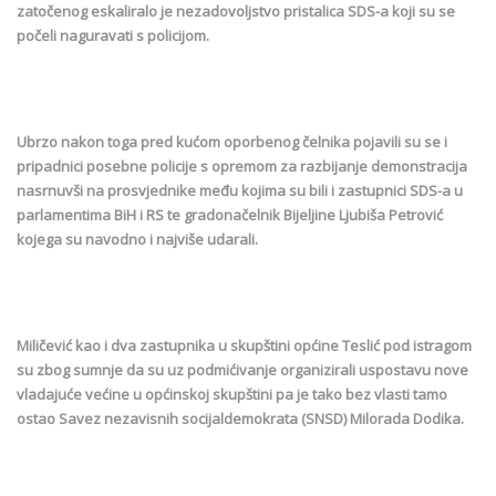
zatočenog eskaliralo je nezadovoljstvo pristalica SDS-a koji su se
počeli naguravati s policijom.
Ubrzo nakon toga pred kućom oporbenog čelnika pojavili su se i
pripadnici posebne policije s opremom za razbijanje demonstracija
nasrnuvši na prosvjednike među kojima su bili i zastupnici SDS-a u
parlamentima BiH i RS te gradonačelnik Bijeljine Ljubiša Petrović
kojega su navodno i najviše udarali.
Miličević kao i dva zastupnika u skupštini općine Teslić pod istragom
su zbog sumnje da su uz podmićivanje organizirali uspostavu nove
vladajuće većine u općinskoj skupštini pa je tako bez vlasti tamo
ostao Savez nezavisnih socijaldemokrata (SNSD) Milorada Dodika.