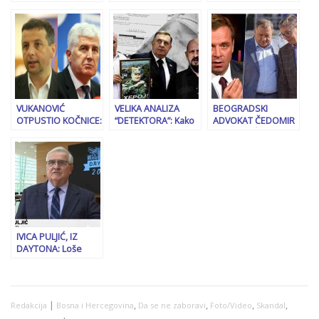
pominjao i sankcije:
krivicu: Otkrivamo
DODIKOVOG KUMA:
“Gura zemlju prema
kada počinje
Zoran Tegeltija se
ustavnoj krizi”
suđenju Tihomiru
poziva na
Brajkoviću i Senaidu
vještačenje
Memiću zbog
sumnjive Zenit
malverzacija na
agencije?
Stupu
VUKANOVIĆ
VELIKA ANALIZA
BEOGRADSKI
OTPUSTIO KOČNICE:
“DETEKTORA”: Kako
ADVOKAT ČEDOMIR
Da su ovo što je
su tužioci odbacili
STOJKOVIĆ: Vučić je
uradio Čović učinili
21 novu prijavu za
u strahu zbog
Bošnjaci, rigala bi se
negiranje genocida
onoga što ga čeka
vatra s režimskih
i veličanje
nakon gubitka vlasti;
medija…
zločinaca…
Dodik mu je
potreban jer može
isporučiti kamione
„glasačke stoke“…
IVICA PULJIĆ, IZ
DAYTONA: Loše
vijesti za Milorada
Dodika, nije se
promijenila
američka politika…
|
,
,
,
,
Redakcija
Bosna i Hercegovina
Da se ne zaboravi
Foto/Video
Skandal