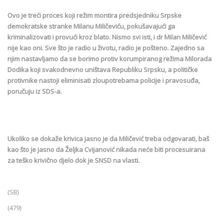
Ovo je treći proces koji režim montira predsjedniku Srpske
demokratske stranke Milanu Miličeviću, pokušavajući ga
kriminalizovati i provući kroz blato. Nismo svi isti, i dr Milan Miličević
nije kao oni. Sve što je radio u životu, radio je pošteno. Zajedno sa
njim nastavljamo da se borimo protiv korumpiranog režima Milorada
Dodika koji svakodnevno uništava Republiku Srpsku, a političke
protivnike nastoji eliminisati zloupotrebama policije i pravosuđa,
poručuju iz SDS-a.
Ukoliko se dokaže krivica jasno je da Miličević treba odgovarati, baš
kao što je jasno da Željka Cvijanović nikada neće biti procesuirana
za teško krivično djelo dok je SNSD na vlasti.
(SB)
(479)