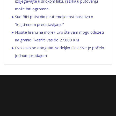
izbjegavajte u širokom luku, razlika u putovanju
može biti ogromna
Sud BiH potvrdio neutemeljenost narativa o
“legitimnom predstavljanju”
Nosite hranu na more? Evo šta vam mogu oduzeti
na granici i kazniti vas do 27.000 KM
Evo kako se obogatio Nedeljko Elek: Sve je počelo
jednom prodajom