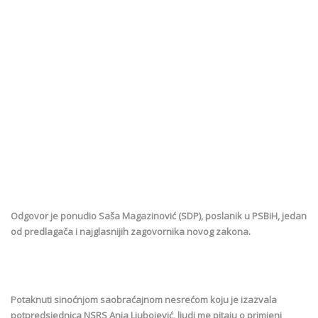
Odgovor je ponudio Saša Magazinović (SDP), poslanik u PSBiH, jedan
od predlagača i najglasnijih zagovornika novog zakona.
Potaknuti sinoćnjom saobraćajnom nesrećom koju je izazvala
potpredsjednica NSRS Anja Ljubojević, ljudi me pitaju o primjeni