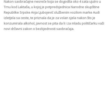
Nakon saobraćajne nesreće koja se dogodila oko 4 sata ujutro u
Trnu kod Laktaša, u kojoj je potpredsjednica Narodne skupštine
Republike Srpske Anja Ljubojević službenim vozilom marke Audi
izletjela sa ceste, te priznala da je za volan sjela nakon što je
konzumirala alkohol, javnost se pita da li i za mladu političarku važi
novi državni zakon o bezbjednosti saobraćaja.