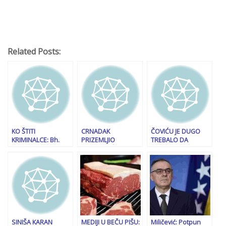
Related Posts:
KO ŠTITI
CRNADAK
ČOVIĆU JE DUGO
KRIMINALCE: Bh.
PRIZEMLJIO
TREBALO DA
entitet RS grca u
STEVANDIĆA:
OGLASI: Ko je krivac
kriminalu i brojnim
“Nakon što se na
za krizu u BiH?
aferama, a
zvaničnim
masovnih hapšenja
sastancima
ni na vidiku
naspavao, Crveni
Kombi kaže da ću
dobiti…”
SINIŠA KARAN
MEDIJI U BEČU PIŠU:
Miličević: Potpun