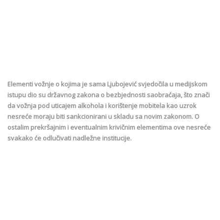
Elementi vožnje o kojima je sama Ljubojević svjedočila u medijskom
istupu dio su državnog zakona o bezbjednosti saobraćaja, što znači
da vožnja pod uticajem alkohola i korištenje mobitela kao uzrok
nesreće moraju biti sankcionirani u skladu sa novim zakonom. O
ostalim prekršajnim i eventualnim krivičnim elementima ove nesreće
svakako će odlučivati nadležne institucije.