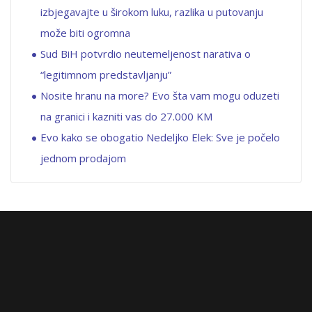
izbjegavajte u širokom luku, razlika u putovanju
može biti ogromna
Sud BiH potvrdio neutemeljenost narativa o
“legitimnom predstavljanju”
Nosite hranu na more? Evo šta vam mogu oduzeti
na granici i kazniti vas do 27.000 KM
Evo kako se obogatio Nedeljko Elek: Sve je počelo
jednom prodajom