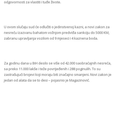
odgovornosti za vlastiti i tuđe živote.
U ovom slučaju sud će odlučiti o jedinstvenoj kazni, a novi zakon za
nesreću izazvanu bahatom vožnjom predviđa sankciju do 5000 KM,
zabranu upravljanja vozilom od 9 mjeseci i 4 kaznena boda.
Za godinu dana u BiH desilo se više od 42.000 saobraćajnih nesreća,
sa preko 11.000 lakše i teže povrijeđenih i 288 poginulih. To su
zastrašujući brojevi koji moraju biti značajno smanjeni. Novi zakon je
jedan od alata da se to desi – pojasnio je Magazinović.