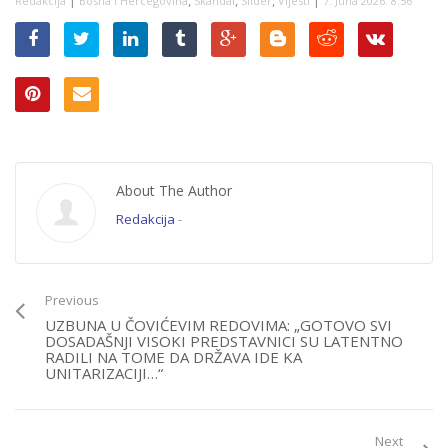
Redakcija
Bosna i Hercegovina
Skandal
Slider
Vijesti
7. Juna 2026. 8:56
gospodina Dodika…”
About The Author
Redakcija
-
Previous
UZBUNA U ČOVIĆEVIM REDOVIMA: „GOTOVO SVI
DOSADAŠNJI VISOKI PREDSTAVNICI SU LATENTNO
RADILI NA TOME DA DRŽAVA IDE KA
UNITARIZACIJI…“
Next