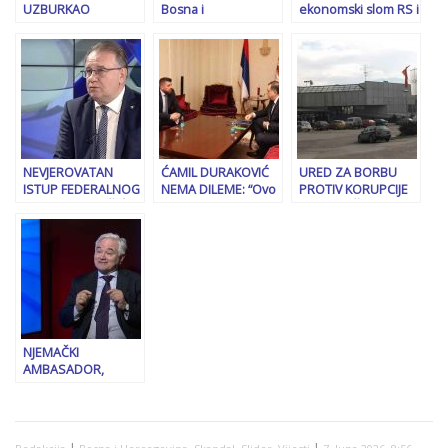
UZBURKAO
Bosna i
ekonomski slom RS i
JAVNOST: “Odgovor
Hercegovina
veleizdaja, za ovo
Republike Srpske
obustavila uvoz
neko mora
bit će nedvosmislen
austrijskog mesa
odgovarati
i jasan…”
NEVJEROVATAN
ĆAMIL DURAKOVIĆ
URED ZA BORBU
ISTUP FEDERALNOG
NEMA DILEME: “Ovo
PROTIV KORUPCIJE
PREMIJERA NIKŠIĆA:
je trenutak za
PRIJAVIO ČELNIKE
“Ništa ne
ozbiljnu uzbunu,
ZOI-a: Namjestili
dogovaramo, nego
BiH mora uhapsiti
tender vrijedan
se dogovorimo da
Dodika”
oko…
ćemo se
dogovarati…”
NJEMAČKI
AMBASADOR,
OTVORENO: Ništa
od ukidanja sankcija
Republici Srpskoj
-“To pitajte
|
,
,
,
|