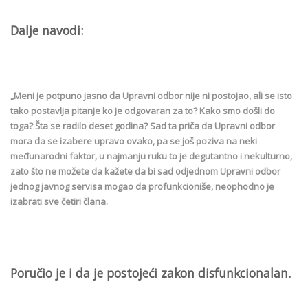
Dalje navodi:
„Meni je potpuno jasno da Upravni odbor nije ni postojao, ali se isto
tako postavlja pitanje ko je odgovaran za to? Kako smo došli do
toga? Šta se radilo deset godina? Sad ta priča da Upravni odbor
mora da se izabere upravo ovako, pa se još poziva na neki
međunarodni faktor, u najmanju ruku to je degutantno i nekulturno,
zato što ne možete da kažete da bi sad odjednom Upravni odbor
jednog javnog servisa mogao da profunkcioniše, neophodno je
izabrati sve četiri člana.
Poručio je i da je postojeći zakon disfunkcionalan.