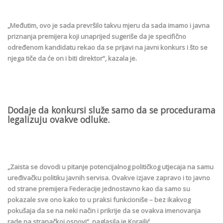
„Međutim, ovo je sada prevršilo takvu mjeru da sada imamo i javna
priznanja premijera koji unaprijed sugeriše da je specifično
određenom kandidatu rekao da se prijavi na javni konkurs i što se
njega tiče da će on i biti direktor“, kazala je.
Dodaje da konkursi služe samo da se procedurama
legalizuju ovakve odluke.
„Zaista se dovodi u pitanje potencijalnog političkog utjecaja na samu
uređivačku politiku javnih servisa. Ovakve izjave zapravo i to javno
od strane premijera Federacije jednostavno kao da samo su
pokazale sve ono kako to u praksi funkcioniše – bez ikakvog
pokušaja da se na neki način i prikrije da se ovakva imenovanja
rade na stranačkoj osnovi“, naglasila je Korajlić.