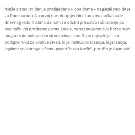
“Naše pismo isti dan je proslijeđeno u oba doma – naglasili smo da je
za Dom naroda. Na prvoj narednoj sjednici, kada ova tačka bude
dnevnog reda, tražimo da nam se odobri prisustvo i obraćanje po
ovoj tačci, da pročitamo pismo. Dakle, mi nastavljamo ovu borbu svim
mogućim demokratskim stredstvima i ono što je najvažnije – ko
podigne ruku za ovakve stvari, to je institucionalizacija, legalizacija,
legitimizacija onoga o čemu govori Zoran Krešić”, poručio je Aganović.