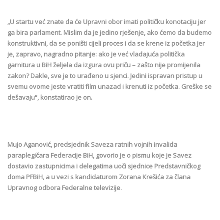
„U startu već znate da će Upravni obor imati političku konotaciju jer
ga bira parlament. Mislim da je jedino rješenje, ako ćemo da budemo
konstruktivni, da se poništi cijeli proces i da se krene iz početka jer
je, zapravo, nagradno pitanje: ako je već vladajuća politička
garnitura u BiH željela da izgura ovu priču – zašto nije promijenila
zakon? Dakle, sve je to urađeno u sjenci. Jedini ispravan pristup u
svemu ovome jeste vratiti film unazad i krenuti iz početka. Greške se
dešavaju“, konstatirao je on.
Mujo Aganović, predsjednik Saveza ratnih vojnih invalida
paraplegičara Federacije BiH, govorio je o pismu koje je Savez
dostavio zastupnicima i delegatima uoči sjednice Predstavničkog
doma PFBiH, a u vezi s kandidaturom Zorana Krešića za člana
Upravnog odbora Federalne televizije.