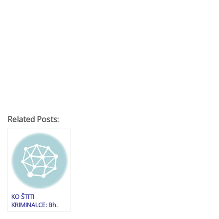
Related Posts:
KO ŠTITI
KRIMINALCE: Bh.
entitet RS grca u