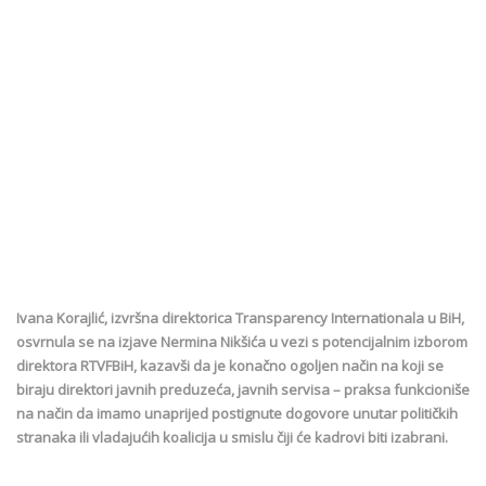
Ivana Korajlić, izvršna direktorica Transparency Internationala u BiH,
osvrnula se na izjave Nermina Nikšića u vezi s potencijalnim izborom
direktora RTVFBiH, kazavši da je konačno ogoljen način na koji se
biraju direktori javnih preduzeća, javnih servisa – praksa funkcioniše
na način da imamo unaprijed postignute dogovore unutar političkih
stranaka ili vladajućih koalicija u smislu čiji će kadrovi biti izabrani.