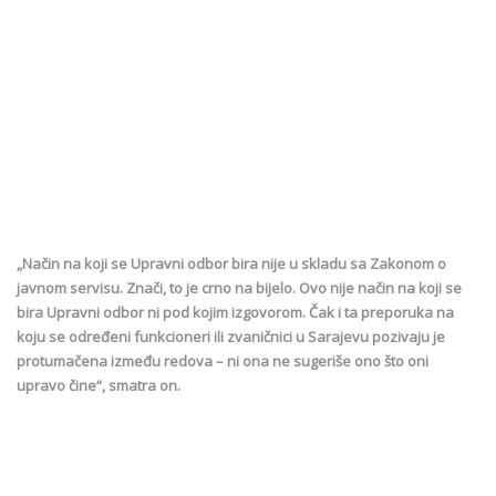
„Način na koji se Upravni odbor bira nije u skladu sa Zakonom o
javnom servisu. Znači, to je crno na bijelo. Ovo nije način na koji se
bira Upravni odbor ni pod kojim izgovorom. Čak i ta preporuka na
koju se određeni funkcioneri ili zvaničnici u Sarajevu pozivaju je
protumačena između redova – ni ona ne sugeriše ono što oni
upravo čine“, smatra on.