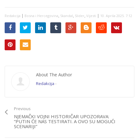
kriminalu i brojnim
aferama, a
masovnih hapšenja
|
,
,
,
|
Redakcija
Bosna i Hercegovina
Skandal
Slider
Vijesti
10. Aprila 2025. 7:12
ni na vidiku
About The Author
Redakcija
-
Previous
NJEMAČKI VOJNI HISTORIČAR UPOZORAVA:
“PUTIN ĆE NAS TESTIRATI. A OVO SU MOGUĆI
SCENARIJI”