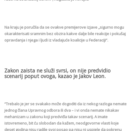
Na kraju je poručila da se ovakve premijerove izjave „sigurno mogu
okarakterisati sramnim bez obzira kakve dalje bile reakcije i pokušaj
opravdanja i njega i ljudi iz vladajuće koalicije u Federaciji“.
Zakon zaista ne služi svrsi, on nije predvidio
scenarij poput ovoga, kazao je Jakov Leon.
“Trebalo je jer se svakako može dogoditi da iz nekog razloga nemate
jednog člana Upravnog odbora ili dva – i vi onda nemate nikakav
mehanizam u zakonu koji predviđa takav scenarij. A imate
istovremeno, bit ću slobodan da kažem, neodgovorne vlasti koje
deset godina nisu radile svoj posao pa nisu ni uspjele da pokrenu