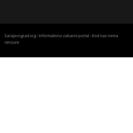
Sarajevograd.org - Informativno zabavni portal - Kod nas nema
cenzure