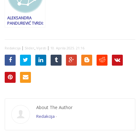
ALEKSANDRA
PANDUREVIĆ TVRDI:
“Dodikov Ustav je
12-martovska
“kraljevska”
dikatatura!”
|
,
|
Redakcija
Slider
Vijesti
10. Aprila 2025. 21:16
About The Author
Redakcija
-