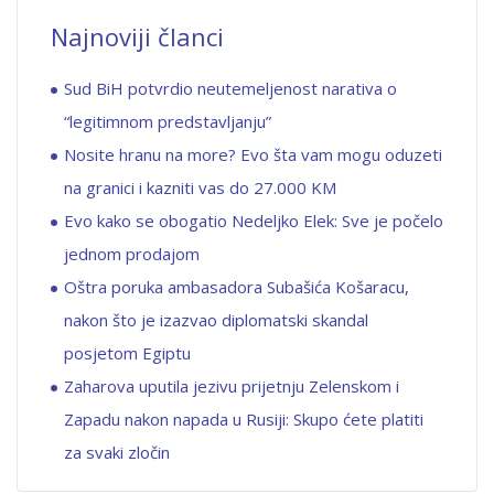
Najnoviji članci
Sud BiH potvrdio neutemeljenost narativa o
“legitimnom predstavljanju”
Nosite hranu na more? Evo šta vam mogu oduzeti
na granici i kazniti vas do 27.000 KM
Evo kako se obogatio Nedeljko Elek: Sve je počelo
jednom prodajom
Oštra poruka ambasadora Subašića Košaracu,
nakon što je izazvao diplomatski skandal
posjetom Egiptu
Zaharova uputila jezivu prijetnju Zelenskom i
Zapadu nakon napada u Rusiji: Skupo ćete platiti
za svaki zločin