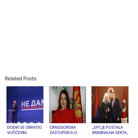
Related Posts:
DODIK SE OBRATIO
CRNOGORSKA
„SPC JE POSTALA
VUČIĆEVIM
ZASTUPNICA O
KRIMINALNA SEKTA,
MITINGAŠIMA: “Ovi
SUSRETU MANDIĆA
SLUŽI SAMO VUČIĆU