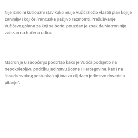
Nije iznio ni kutroazni stav kako mu je Vučić izložio vlastiti plan koji je
zanimljiv i koji će Francuska pažljivo razmotriti. Prešušivanje
Vučićevog plana za koji se borio, pouzdan je znak da Macron nije
zatrzao na bačenu udicu.
Macron je u saopćenju podcrtao kako je Vučića podsjetio na
nepokolebljivu podršku jedinstvu Bosne i Hercegovine, kao i na
“osudu svakog postupka koji ima za cilj da to jedinstvo dovede u
pitanje”.