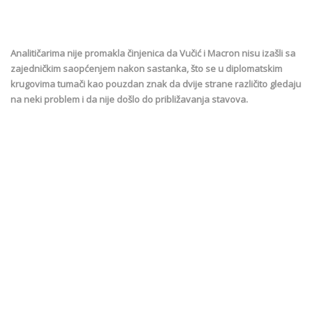
Analitičarima nije promakla činjenica da Vučić i Macron nisu izašli sa
zajedničkim saopćenjem nakon sastanka, što se u diplomatskim
krugovima tumači kao pouzdan znak da dvije strane različito gledaju
na neki problem i da nije došlo do približavanja stavova.