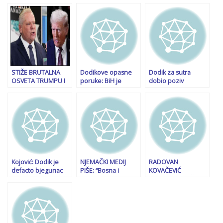
koji blokiraju Srbiju
I DODIKA: Pusti
I TEBI…“: Burne
ne čine joj ništa
snovi o “srpskom
reakcije nakon
dobro, urušavaju
svetu”, bilo je i bit će
istupa Milorada
njenu ekonomiju,
cjelovite BiH!
Dodika…
kapacitet, značaj”
STIŽE BRUTALNA
Dodikove opasne
Dodik za sutra
OSVETA TRUMPU I
poruke: BiH je
dobio poziv
AMERICI: “Osjetit
propala zemlja.
Tužilaštva BiH i
ćete bol!”
Svaki pokušaj upada
odmah poručio da
iz Federacije s
neće doći; slijedi li
namjerom da
potjernica?
prijete silom bit će
na isti način
otklonjen
Kojović: Dodik je
NJEMAČKI MEDIJ
RADOVAN
defacto bjegunac
PIŠE: “Bosna i
KOVAČEVIĆ
od zakona. Čovjek
Hercegovina na ivici
OTPUSTIO KOČNICE:
je osuđen i nastavio
sukoba, alarm u
“Vukanović i ostali
je iz sata u sat
Sarajevu”
vazali iz kinder
praviti krivična djela
jajeta usamljeni
čekaju mrvice sa
sarajevskog stola”