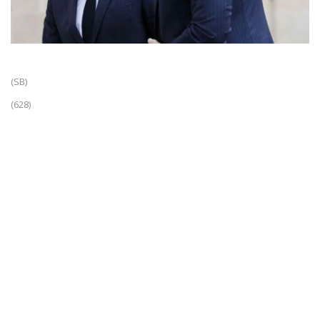
(SB)
(628)