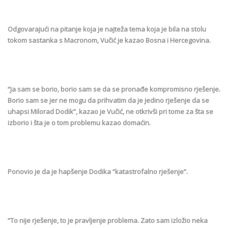
Odgovarajući na pitanje koja je najteža tema koja je bila na stolu
tokom sastanka s Macronom, Vučić je kazao Bosna i Hercegovina.
“Ja sam se borio, borio sam se da se pronađe kompromisno rješenje.
Borio sam se jer ne mogu da prihvatim da je jedino rješenje da se
uhapsi Milorad Dodik”, kazao je Vučić, ne otkrivši pri tome za šta se
izborio i šta je o tom problemu kazao domaćin.
Ponovio je da je hapšenje Dodika “katastrofalno rješenje”.
“To nije rješenje, to je pravljenje problema. Zato sam izložio neka