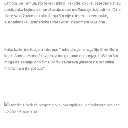
Lamom. Sa Temua, što bi rekli mladi. Takođe, ovo je još jedan u nizu
postupaka kojima se narušavaju dobri međususjedski odnosi Crne
Gore sa državama u okruženju što nije u interesu evropske,
euroatlanske i građanske Crne Gore”, napomenula je ona.
Kako kaže, možda je u interesu “neke druge i drugačije Crne Gore
koju i Andrija Mandić i svi drugi mogu samo da sanjaju baš kao što
mogu da sanjaju ono čime Dodik zavarava glasače na propalim
mitinzima u Banjoj Luci”.