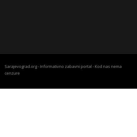
Sarajevograd.org - Informativno zabavni portal - Kod nas nema
cenzure