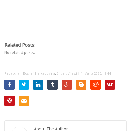
Related Posts:
No related posts.
|
,
,
|
Redakcija
Bosna i Hercegovina
Slider
Vijesti
1. Marta 2025. 19:44
About The Author