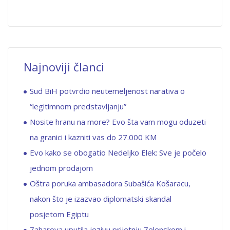
Najnoviji članci
Sud BiH potvrdio neutemeljenost narativa o
“legitimnom predstavljanju”
Nosite hranu na more? Evo šta vam mogu oduzeti
na granici i kazniti vas do 27.000 KM
Evo kako se obogatio Nedeljko Elek: Sve je počelo
jednom prodajom
Oštra poruka ambasadora Subašića Košaracu,
nakon što je izazvao diplomatski skandal
posjetom Egiptu
Zaharova uputila jezivu prijetnju Zelenskom i