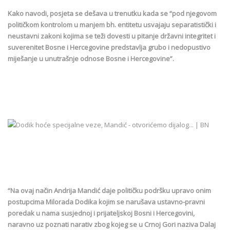
Kako navodi, posjeta se dešava u trenutku kada se “pod njegovom
političkom kontrolom u manjem bh. entitetu usvajaju separatistički i
neustavni zakoni kojima se teži dovesti u pitanje državni integritet i
suverenitet Bosne i Hercegovine predstavlja grubo i nedopustivo
miješanje u unutrašnje odnose Bosne i Hercegovine”.
“Na ovaj način Andrija Mandić daje političku podršku upravo onim
postupcima Milorada Dodika kojim se narušava ustavno-pravni
poredak u nama susjednoj i prijateljskoj Bosni i Hercegovini,
naravno uz poznati narativ zbog kojeg se u Crnoj Gori naziva Dalaj