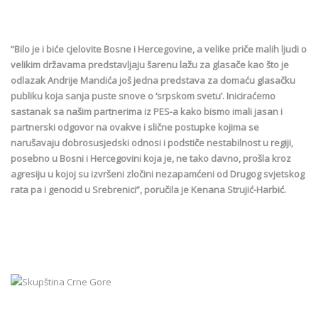
“Bilo je i biće cjelovite Bosne i Hercegovine, a velike priče malih ljudi o
velikim državama predstavljaju šarenu lažu za glasače kao što je
odlazak Andrije Mandića još jedna predstava za domaću glasačku
publiku koja sanja puste snove o ‘srpskom svetu’. Iniciraćemo
sastanak sa našim partnerima iz PES-a kako bismo imali jasan i
partnerski odgovor na ovakve i slične postupke kojima se
narušavaju dobrosusjedski odnosi i podstiče nestabilnost u regiji,
posebno u Bosni i Hercegovini koja je, ne tako davno, prošla kroz
agresiju u kojoj su izvršeni zločini nezapamćeni od Drugog svjetskog
rata pa i genocid u Srebrenici”, poručila je Kenana Strujić-Harbić.