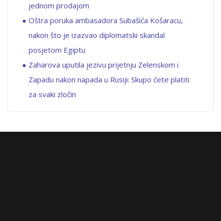
jednom prodajom
Oštra poruka ambasadora Subašića Košaracu,
nakon što je izazvao diplomatski skandal
posjetom Egiptu
Zaharova uputila jezivu prijetnju Zelenskom i
Zapadu nakon napada u Rusiji: Skupo ćete platiti
za svaki zločin