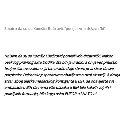
Smatra da su se Komšić i Bećirović “ponijeli vrlo državnički”.
“Mislim da su se Komšić i Bećirović ponijeli vrlo državnički. Nakon
ovakvog pravnog akta Dodika, šta bih ja uradio, a on je već prekršio
brojne članove zakona. Ja bih uradio dvije stvari; prva stvar da sve
potpisnice Dejtonskog sporazuma obavijeste o ovoj situaciji. A druga
stvar, zbog ulaska mađarskog kontigenta u BiH, da obavijeste sve
ambasade u BiH da nema više ulazaka u BiH bilo kakvih vojnih i
policijskih formacija, bilo koga osim EUFOR-a i NATO-a“.