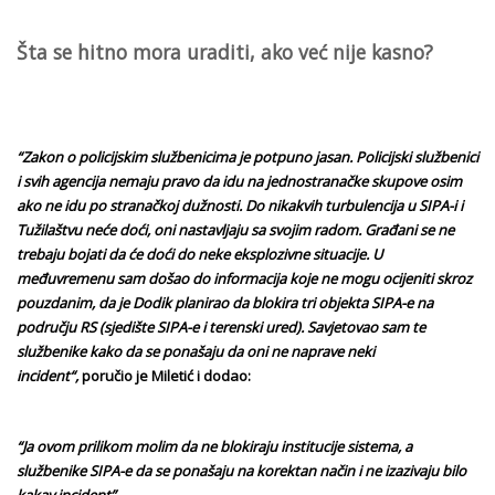
Šta se hitno mora uraditi, ako već nije kasno?
“Zakon o policijskim službenicima je potpuno jasan. Policijski službenici
i svih agencija nemaju pravo da idu na jednostranačke skupove osim
ako ne idu po stranačkoj dužnosti. Do nikakvih turbulencija u SIPA-i i
Tužilaštvu neće doći, oni nastavljaju sa svojim radom. Građani se ne
trebaju bojati da će doći do neke eksplozivne situacije. U
međuvremenu sam došao do informacija koje ne mogu ocijeniti skroz
pouzdanim, da je Dodik planirao da blokira tri objekta SIPA-e na
području RS (sjedište SIPA-e i terenski ured). Savjetovao sam te
službenike kako da se ponašaju da oni ne naprave neki
incident“,
poručio je Miletić i dodao:
“Ja ovom prilikom molim da ne blokiraju institucije sistema, a
službenike SIPA-e da se ponašaju na korektan način i ne izazivaju bilo