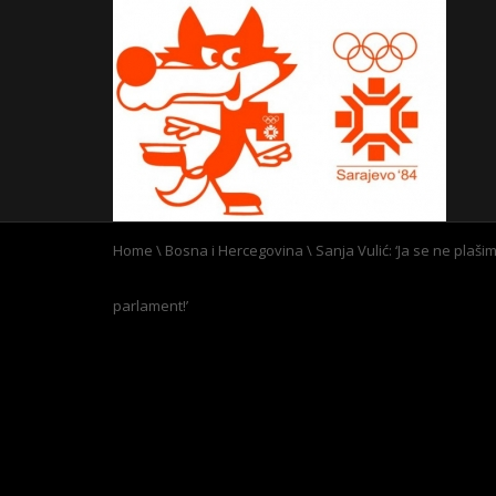
Home
\
Bosna i Hercegovina
\
Sanja Vulić: ‘Ja se ne plaši
parlament!’