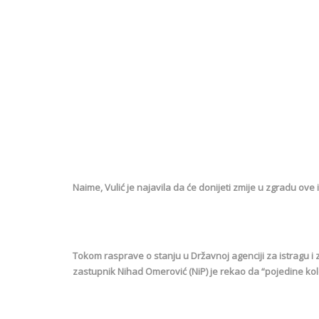
Naime, Vulić je najavila da će donijeti zmije u zgradu ove i
Tokom rasprave o stanju u Državnoj agenciji za istragu i 
zastupnik Nihad Omerović (NiP) je rekao da “pojedine kol