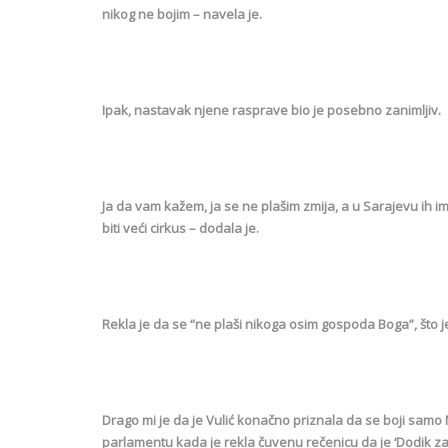
nikog ne bojim – navela je.
Ipak, nastavak njene rasprave bio je posebno zanimljiv.
Ja da vam kažem, ja se ne plašim zmija, a u Sarajevu ih i
biti veći cirkus – dodala je.
Rekla je da se “ne plaši nikoga osim gospoda Boga”, što j
Drago mi je da je Vulić konačno priznala da se boji samo
parlamentu kada je rekla čuvenu rečenicu da je ‘Dodik z