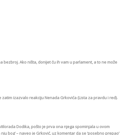
ma bezbroj. Ako ništa, donijet ću ih vam u parlament, a to ne može
e zatim izazvalo reakciju Nenada Grkovića (Lista za pravdu i red).
 Milorada Dodika, pošto je prva ona njega spominjala u ovom
a nju bog’ – naveo je Grković, uz komentar da se ‘posebno prepao’