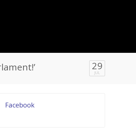
29
rlament!’
JUL
Facebook