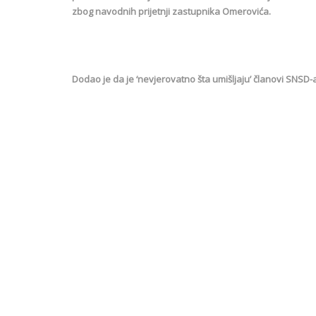
zbog navodnih prijetnji zastupnika Omerovića.
Dodao je da je ‘nevjerovatno šta umišljaju’ članovi SNSD-a