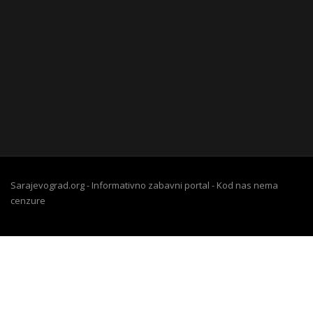
Sarajevograd.org - Informativno zabavni portal - Kod nas nema
cenzure