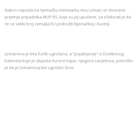
Nakon napada na njemačku ministarku Anu Lirman, te otvorene
prijetnje pripadnika MUP RS, koje su joj upućene, za očekivati je da
će se veliki broj zemalja EU pridružiti Njemačkoj i Austriji.
Lirmanova je bila fizički ugrožena, a “pojašnjenje” iz Dodikovog
kabineta koje je objavila Aurora Vajas, njegova savjetnica, potvrdilo
je da je Lirmanovoj bio ugrožen život.