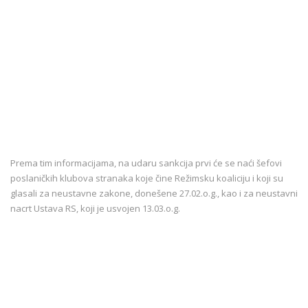
Prema tim informacijama, na udaru sankcija prvi će se naći šefovi
poslaničkih klubova stranaka koje čine Režimsku koaliciju i koji su
glasali za neustavne zakone, donešene 27.02.o.g., kao i za neustavni
nacrt Ustava RS, koji je usvojen 13.03.o.g.