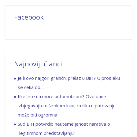
Facebook
Najnoviji članci
Je li ovo najgori granični prelaz u BiH? U prosjeku
se čeka do…
Krećete na more automobilom? Ove dane
izbjegavajte u širokom luku, razlika u putovanju
može biti ogromna
Sud BiH potvrdio neutemeljenost narativa o
“legitimnom predstavljanju”