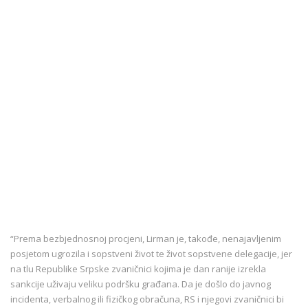
“Prema bezbjednosnoj procjeni, Lirman je, takođe, nenajavljenim
posjetom ugrozila i sopstveni život te život sopstvene delegacije, jer
na tlu Republike Srpske zvaničnici kojima je dan ranije izrekla
sankcije uživaju veliku podršku građana. Da je došlo do javnog
incidenta, verbalnog ili fizičkog obračuna, RS i njegovi zvaničnici bi