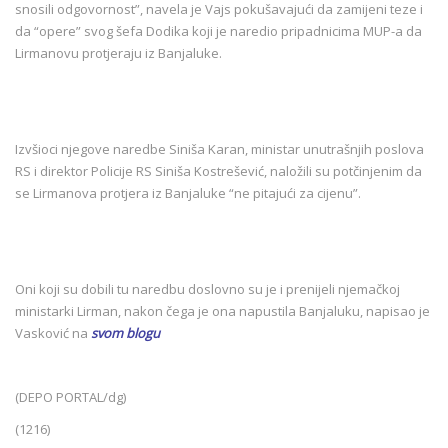
snosili odgovornost”, navela je Vajs pokušavajući da zamijeni teze i
da “opere” svog šefa Dodika koji je naredio pripadnicima MUP-a da
Lirmanovu protjeraju iz Banjaluke.
Izvšioci njegove naredbe Siniša Karan, ministar unutrašnjih poslova
RS i direktor Policije RS Siniša Kostrešević, naložili su potčinjenim da
se Lirmanova protjera iz Banjaluke “ne pitajući za cijenu”.
Oni koji su dobili tu naredbu doslovno su je i prenijeli njemačkoj
ministarki Lirman, nakon čega je ona napustila Banjaluku, napisao je
Vasković na
svom blogu
(DEPO PORTAL/dg)
(1216)