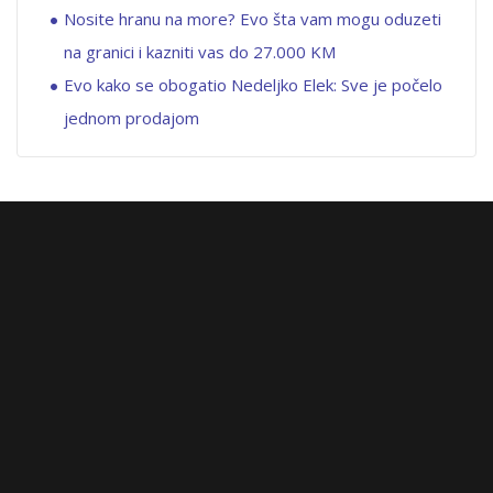
Nosite hranu na more? Evo šta vam mogu oduzeti
na granici i kazniti vas do 27.000 KM
Evo kako se obogatio Nedeljko Elek: Sve je počelo
jednom prodajom