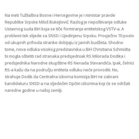
Na meti Tužilaštva Bosne i Hercegovine je i ministar pravde
Republike Srpske Miloš Bukejlović. Razlog je nepoštivanje odluke
Ustavnog suda BiH koja se tiče formiranja entitetskog VSTV-a. A
problemi tek slijede za SNSD i Ujedinjenu Srpsku. Prosječno 70 posto
od ukupnih prihoda stranke dobijaju iz javnih budžeta. Shodno
tome, nova odluka visokog predstavnika u BiH Christiana Schmidta
bi mogla oštetiti rad stranaka predsjedniak RS Milorada Dodika i
predsjednika Narodne skupštine RS Nenada Stevandića. Ipak, čelnici
RS-a kažu da na području entiteta odluku neće provoditi. No,
strahuje Dodik da Centralna izborna komisija BiH ne zabrani
kandidaturu SNSD-a na sljedećim Općim izborima koji će se održati
naredne godine u našoj zemlji.