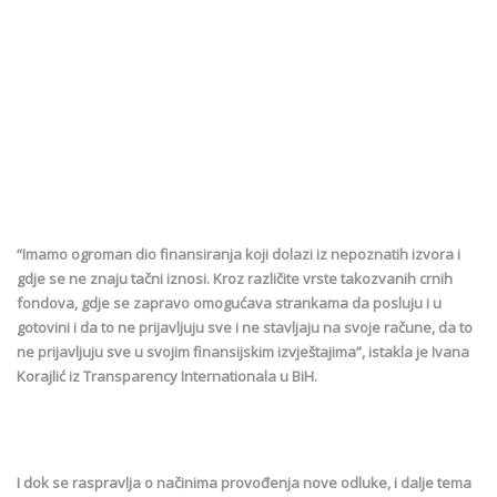
“Imamo ogroman dio finansiranja koji dolazi iz nepoznatih izvora i
gdje se ne znaju tačni iznosi. Kroz različite vrste takozvanih crnih
fondova, gdje se zapravo omogućava strankama da posluju i u
gotovini i da to ne prijavljuju sve i ne stavljaju na svoje račune, da to
ne prijavljuju sve u svojim finansijskim izvještajima”, istakla je Ivana
Korajlić iz Transparency Internationala u BiH.
I dok se raspravlja o načinima provođenja nove odluke, i dalje tema