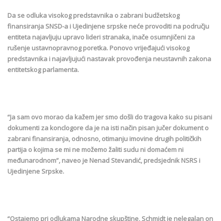
Da se odluka visokog predstavnika o zabrani budžetskog
finansiranja SNSD-a i Ujedinjene srpske neće provoditi na području
entiteta najavljuju upravo lideri stranaka, inače osumnjičeni za
rušenje ustavnopravnog poretka. Ponovo vrijeđajući visokog
predstavnika i najavljujući nastavak provođenja neustavnih zakona
entitetskog parlamenta.
“Ja sam ovo morao da kažem jer smo došli do tragova kako su pisani
dokumenti za konclogore da je na isti način pisan jučer dokument o
zabrani finansiranja, odnosno, otimanju imovine drugih političkih
partija o kojima se mi ne možemo žaliti sudu ni domaćem ni
međunarodnom”, naveo je Nenad Stevandić, predsjednik NSRS i
Ujedinjene Srpske.
“Ostajemo pri odlukama Narodne skupštine, Schmidt je nelegalan on