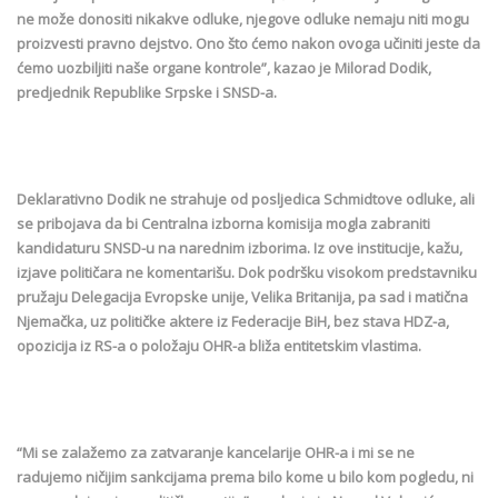
ne može donositi nikakve odluke, njegove odluke nemaju niti mogu
proizvesti pravno dejstvo. Ono što ćemo nakon ovoga učiniti jeste da
ćemo uozbiljiti naše organe kontrole”, kazao je Milorad Dodik,
predjednik Republike Srpske i SNSD-a.
Deklarativno Dodik ne strahuje od posljedica Schmidtove odluke, ali
se pribojava da bi Centralna izborna komisija mogla zabraniti
kandidaturu SNSD-u na narednim izborima. Iz ove institucije, kažu,
izjave političara ne komentarišu. Dok podršku visokom predstavniku
pružaju Delegacija Evropske unije, Velika Britanija, pa sad i matična
Njemačka, uz političke aktere iz Federacije BiH, bez stava HDZ-a,
opozicija iz RS-a o položaju OHR-a bliža entitetskim vlastima.
“Mi se zalažemo za zatvaranje kancelarije OHR-a i mi se ne
radujemo ničijim sankcijama prema bilo kome u bilo kom pogledu, ni