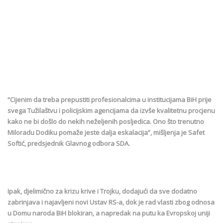
“Cijenim da treba prepustiti profesionalcima u institucijama BiH prije
svega Tužilaštvu i policijskim agencijama da izvše kvalitetnu procjenu
kako ne bi došlo do nekih neželjenih posljedica. Ono što trenutno
Miloradu Dodiku pomaže jeste dalja eskalacija”, mišljenja je Safet
Softić, predsjednik Glavnog odbora SDA.
Ipak, djelimično za krizu krive i Trojku, dodajući da sve dodatno
zabrinjava i najavljeni novi Ustav RS-a, dok je rad vlasti zbog odnosa
u Domu naroda BiH blokiran, a napredak na putu ka Evropskoj uniji