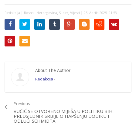
Sjevernu
Makedoniju, a kada
|
,
,
|
Redakcija
Bosna i Hercegovina
Slider
Vijesti
25. Aprila 2025. 21:53
je u pitanju Dodikov
bijeg u Rusiju…
About The Author
Redakcija
-
Previous
VUČIĆ SE OTVORENO MIJEŠA U POLITIKU BIH:
PREDSJEDNIK SRBIJE O HAPŠENJU DODIKU I
ODLUCI SCHMIDTA