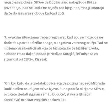
neuspješni pokušaj SIPA-e da Dodiku uruči nalog Suda BiH za
privođenje. Iako se Dodik ne osjeća kao bjegunac, mnogi smatraju
da će do lišavanja slobode kad-tad doći.
“U ovakvim situacijama treba pregovarati kad god se može, da ne
dođe do upotrebe fizičke snage, a pogotovo vatrenog oružja. Tad ne
možemo više kontrolirati koja će biti šteta, ko će biti lišen života,
slobode i tako dalje”, dodao je Nedžad Korajlić, šef odsjeka za
sigurnost pri CEPS-u Kiseljak.
“Oni koji kažu da je zadatak policajaca da poginu hapseći Milorada
Dodika oštro osuđujem takve izjave. Puna podrša akcijama SIPA-e,
ovo ćete gledati siguran sam i u buduće”, stava je Elmedin
Konaković, ministar vanjskih poslova BiH.