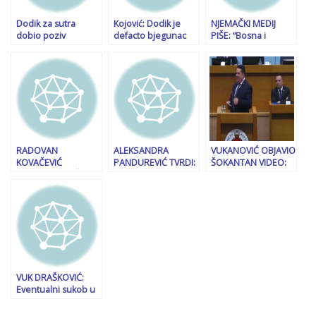
Dodik za sutra
Kojović: Dodik je
NJEMAČKI MEDIJ
dobio poziv
defacto bjegunac
PIŠE: “Bosna i
Tužilaštva BiH i
od zakona. Čovjek
Hercegovina na ivici
odmah poručio da
je osuđen i nastavio
sukoba, alarm u
neće doći; slijedi li
je iz sata u sat
Sarajevu”
potjernica?
praviti krivična djela
RADOVAN
ALEKSANDRA
VUKANOVIĆ OBJAVIO
KOVAČEVIĆ
PANDUREVIĆ TVRDI:
ŠOKANTAN VIDEO:
OTPUSTIO KOČNICE:
“Dodikov Ustav je
Nedugo nakon ovih
“Vukanović i ostali
12-martovska
riječi Nenada
vazali iz kinder
“kraljevska”
Stevandića zapaljen
jajeta usamljeni
dikatatura!”
je automobil…
čekaju mrvice sa
sarajevskog stola”
VUK DRAŠKOVIĆ:
Eventualni sukob u
BiH proširio bi se na
Kosovo, Hrvatsku,