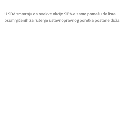
U SDA smatraju da ovakve akcije SIPA-e samo pomažu da lista
osumnjičenih za rušenje ustavnopravnog poretka postane duža.