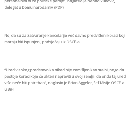
personalnim ni za političke partije”, naglasio je Nenad Vuković,
delegat u Domu naroda BiH (PDP).
No, da su za zatvaranje kancelarije već davno predviđeni koraci koji
moraju biti ispunjeni, podsjećaju iz OSCE-a.
“Ured visokog predstavnika nikad nije zamišljen kao stalni, nego da
postoje koraci koje će akteri napraviti u ovoj zemlji i da onda taj ured
više neće biti potreban”, naglasio je Brian Aggeler, šef Misije OSCE-a
u BiH.