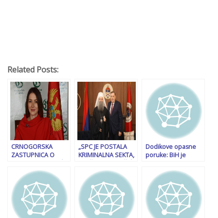
Related Posts:
CRNOGORSKA
„SPC JE POSTALA
Dodikove opasne
ZASTUPNICA O
KRIMINALNA SEKTA,
poruke: BiH je
SUSRETU MANDIĆA
SLUŽI SAMO VUČIĆU
propala zemlja.
I DODIKA: Pusti
I TEBI…“: Burne
Svaki pokušaj upada
snovi o “srpskom
reakcije nakon
iz Federacije s
svetu”, bilo je i bit će
istupa Milorada
namjerom da
cjelovite BiH!
Dodika…
prijete silom bit će
na isti način
otklonjen