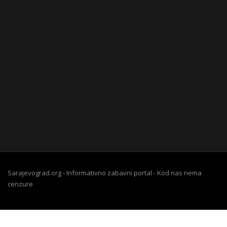
Sarajevograd.org - Informativno zabavni portal - Kod nas nema
cenzure