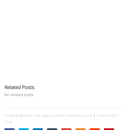
Related Posts:
No related posts.
|
,
,
,
|
Redakcija
Bosna i Hercegovina
Slider
Šokantno
Vijesti
6. Aprila 2025.
17:43