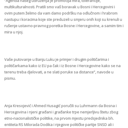
“Agenda našeg udruženja je promocija mira, tolerancije,
multikulturalnosti. Pratili smo vaš boravak u Bosni i Hercegovini i
ovim putem želimo da vam damo podršku na odlučnom i hrabrom
nastupu i koracima koje ste preduzeli u smjeru onih koji su krenuli u
rušenje ustavno-pravnog poretka Bosne i Hercegovine, a samim tim i
mira u njoj.
Vaše putovanje u Banju Luku je primjer i drugim političarima i
političarkama kako iz EU pa čak i iz Bosne i Hercegovine kako se na
terenu treba djelovati, a ne slati poruke sa distance”, navode u
pismu.
Anja Kresojević i Ahmed Husagić poručili su Luhrmann da Bosna i
Hercegovina i njeni građani i građanke trpe nemjerljivu štetu zbog
etno-nacionalističke politike, na prvom mjestu predsjednika bh.
entiteta RS Milorada Dodika i njegove političke partije SNSD ali i