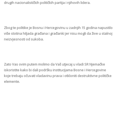
drugih nacionalističkih političkih partija i njihovih lidera.
Zbog te politike je Bosnu i Hercegovinu u zadnjih 15 godina napustilo
više stotina hiljada građana i građanki jer nisu mogli da žive u stalnoj
neizvjesnosti od sukoba.
Zato Vas ovim putem molimo da Vaš utjecaj u vladi SR Njemačke
iskoristite kako bi dali podršku institucijama Bosne i Hercegovine
koje trebaju očuvati vladavinu prava i otkloniti destruktivne političke
elemente.