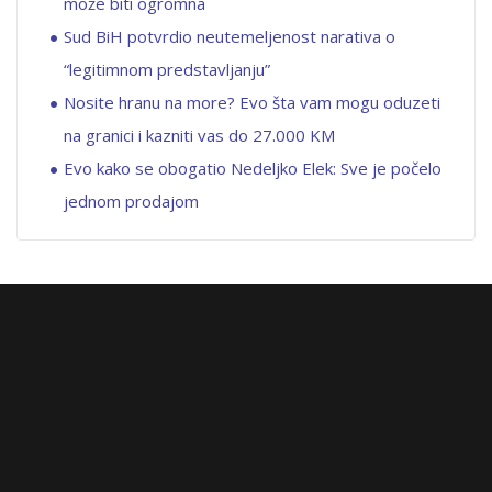
može biti ogromna
Sud BiH potvrdio neutemeljenost narativa o
“legitimnom predstavljanju”
Nosite hranu na more? Evo šta vam mogu oduzeti
na granici i kazniti vas do 27.000 KM
Evo kako se obogatio Nedeljko Elek: Sve je počelo
jednom prodajom