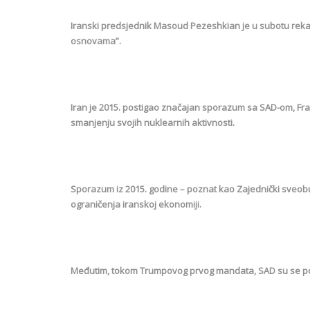
Iranski predsjednik Masoud Pezeshkian je u subotu reka
osnovama”.
Iran je 2015. postigao značajan sporazum sa SAD-om, Fra
smanjenju svojih nuklearnih aktivnosti.
Sporazum iz 2015. godine – poznat kao Zajednički sveobuh
ograničenja iranskoj ekonomiji.
Međutim, tokom Trumpovog prvog mandata, SAD su se po