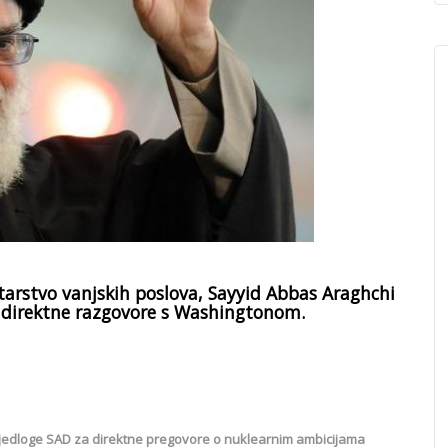
starstvo vanjskih poslova, Sayyid Abbas Araghchi
indirektne razgovore s Washingtonom.
prijedloge SAD za direktne pregovore o nuklearnim ambicijama