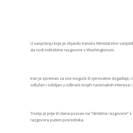
U saopćenju koje je objavilo iransko Ministarstvo vanjs
da vodi indirektne razgovore s Washingtonom.
Iran je spreman za sve moguće ili vjerovatne događaje, i k
odlučan i ozbiljan u odbrani svojih nacionalnih interesa 
Trump je prije tri dana pozvao na “direktne razgovore” s
razgovora putem posrednika.