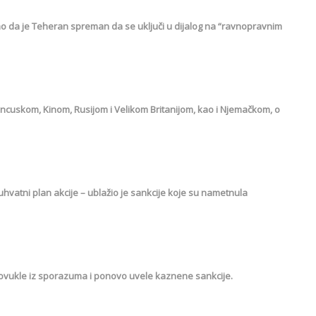
o da je Teheran spreman da se uključi u dijalog na “ravnopravnim
ncuskom, Kinom, Rusijom i Velikom Britanijom, kao i Njemačkom, o
vatni plan akcije – ublažio je sankcije koje su nametnula
vukle iz sporazuma i ponovo uvele kaznene sankcije.