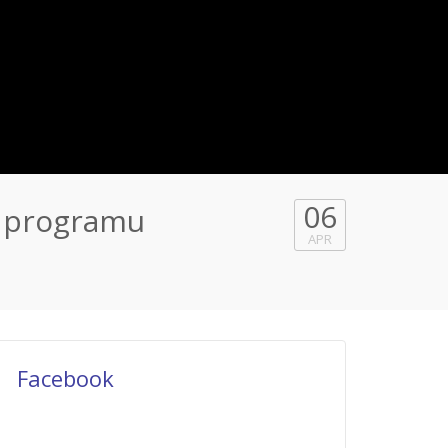
06
m programu
APR
Facebook