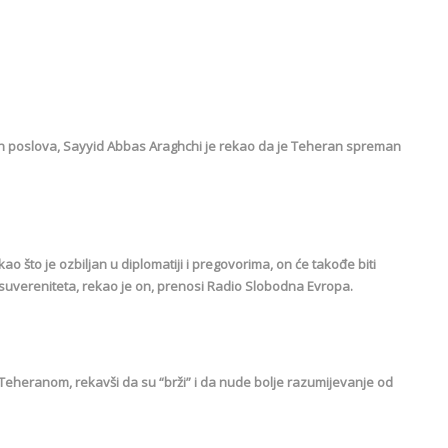
kih poslova, Sayyid Abbas Araghchi je rekao da je Teheran spreman
ao što je ozbiljan u diplomatiji i pregovorima, on će takođe biti
i suvereniteta, rekao je on, prenosi Radio Slobodna Evropa.
 Teheranom, rekavši da su “brži” i da nude bolje razumijevanje od