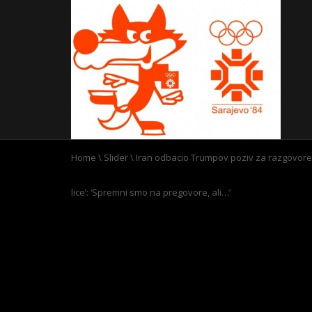
Home
\
Slider
\
Iran odbacio Trumpov poziv za razgovore
lice’: ‘Spremni smo na pregovore, ali…’