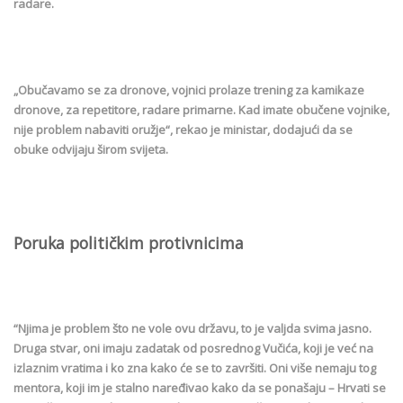
radare.
„Obučavamo se za dronove, vojnici prolaze trening za kamikaze
dronove, za repetitore, radare primarne. Kad imate obučene vojnike,
nije problem nabaviti oružje“, rekao je ministar, dodajući da se
obuke odvijaju širom svijeta.
Poruka političkim protivnicima
“Njima je problem što ne vole ovu državu, to je valjda svima jasno.
Druga stvar, oni imaju zadatak od posrednog Vučića, koji je već na
izlaznim vratima i ko zna kako će se to završiti. Oni više nemaju tog
mentora, koji im je stalno naređivao kako da se ponašaju – Hrvati se