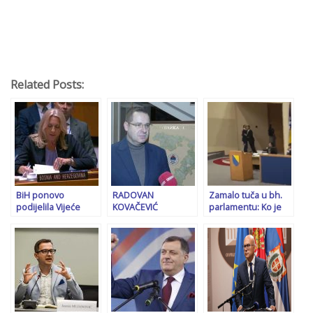
Related Posts:
BiH ponovo
RADOVAN
Zamalo tuča u bh.
podijelila Vijeće
KOVAČEVIĆ
parlamentu: Ko je
sigurnosti na istočni
KOMENTARISAO
namjeravao ‘ukrstiti’
i zapadni blok. Uz
NOVU KOALICIJU
pesnice
Cvijanović stale
BiH: “Krivi smo im
Rusije, Kina i Srbija
predsjednik Dodik i
mi iz vlasti, zato što
ih 20 godina
pobjeđujemo”