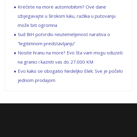
Krećete na more automobilom? Ove dane
izbjegavajte u širokom luku, razlika u putovanju
može biti ogromna
Sud BiH potvrdio neutemeljenost narativa o
“legitimnom predstavljanju”
Nosite hranu na more? Evo šta vam mogu oduzeti
na granici i kazniti vas do 27.000 KM
Evo kako se obogatio Nedeljko Elek: Sve je počelo
jednom prodajom