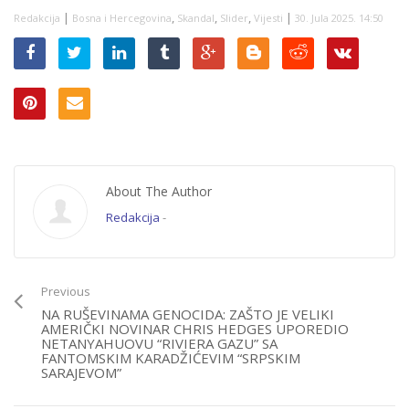
sabur-politikom!”
|
,
,
,
|
Redakcija
Bosna i Hercegovina
Skandal
Slider
Vijesti
30. Jula 2025. 14:50
About The Author
Redakcija
-
Previous
NA RUŠEVINAMA GENOCIDA: ZAŠTO JE VELIKI
AMERIČKI NOVINAR CHRIS HEDGES UPOREDIO
NETANYAHUOVU “RIVIERA GAZU” SA
FANTOMSKIM KARADŽIĆEVIM “SRPSKIM
SARAJEVOM”