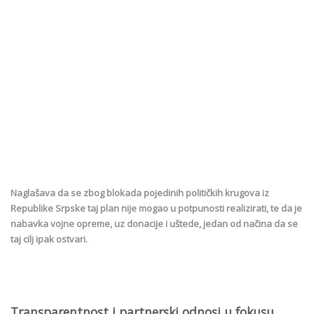
Naglašava da se zbog blokada pojedinih političkih krugova iz
Republike Srpske taj plan nije mogao u potpunosti realizirati, te da je
nabavka vojne opreme, uz donacije i uštede, jedan od načina da se
taj cilj ipak ostvari.
Transparentnost i partnerski odnosi u fokusu