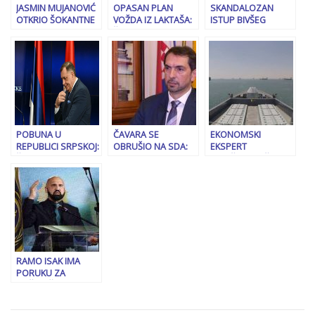
JASMIN MUJANOVIĆ
OPASAN PLAN
SKANDALOZAN
OTKRIO ŠOKANTNE
VOŽDA IZ LAKTAŠA:
ISTUP BIVŠEG
DETALJE SA
Šta je Dodik obećao
PREMIJERA SRBIJE:
KONFERENCIJE U
Orbanu u
Miloš Vučević
DEJTONU: “Tim
Budimpešti…
optužuje opoziciju
skupom je potpuno
u Republici Srpskoj
dominirao HDZ.
za…
Grlić Radman je čak
rekao da je…!”
POBUNA U
ČAVARA SE
EKONOMSKI
REPUBLICI SRPSKOJ:
OBRUŠIO NA SDA:
EKSPERT
Šta građani kažu o
“Oni vješto
OBJAŠNJAVA: Šta bi
podršci Milorada
manipuliraju.
zatvaranje
Dodika i povećanju
Koriste podršku
Hormuškog
plaća…
različitih aktera
moreuza značilo za
za…!”
BiH
RAMO ISAK IMA
PORUKU ZA
BOŠNJAČKE KOLEGE
U VLASTI: “Vrijeme je
da prestanemo sa