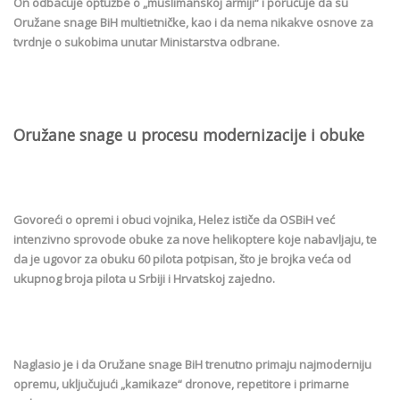
On odbacuje optužbe o „muslimanskoj armiji“ i poručuje da su
Oružane snage BiH multietničke, kao i da nema nikakve osnove za
tvrdnje o sukobima unutar Ministarstva odbrane.
Oružane snage u procesu modernizacije i obuke
Govoreći o opremi i obuci vojnika, Helez ističe da OSBiH već
intenzivno sprovode obuke za nove helikoptere koje nabavljaju, te
da je ugovor za obuku 60 pilota potpisan, što je brojka veća od
ukupnog broja pilota u Srbiji i Hrvatskoj zajedno.
Naglasio je i da Oružane snage BiH trenutno primaju najmoderniju
opremu, uključujući „kamikaze“ dronove, repetitore i primarne