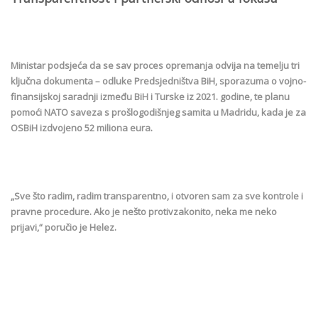
Ministar podsjeća da se sav proces opremanja odvija na temelju tri
ključna dokumenta – odluke Predsjedništva BiH, sporazuma o vojno-
finansijskoj saradnji između BiH i Turske iz 2021. godine, te planu
pomoći NATO saveza s prošlogodišnjeg samita u Madridu, kada je za
OSBiH izdvojeno 52 miliona eura.
„Sve što radim, radim transparentno, i otvoren sam za sve kontrole i
pravne procedure. Ako je nešto protivzakonito, neka me neko
prijavi,“ poručio je Helez.