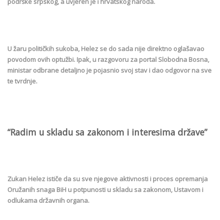
podrške srpskog, a uvjeren je i hrvatskog naroda.
U žaru političkih sukoba, Helez se do sada nije direktno oglašavao
povodom ovih optužbi. Ipak, u razgovoru za portal Slobodna Bosna,
ministar odbrane detaljno je pojasnio svoj stav i dao odgovor na sve
te tvrdnje.
“Radim u skladu sa zakonom i interesima države”
Zukan Helez ističe da su sve njegove aktivnosti i proces opremanja
Oružanih snaga BiH u potpunosti u skladu sa zakonom, Ustavom i
odlukama državnih organa.