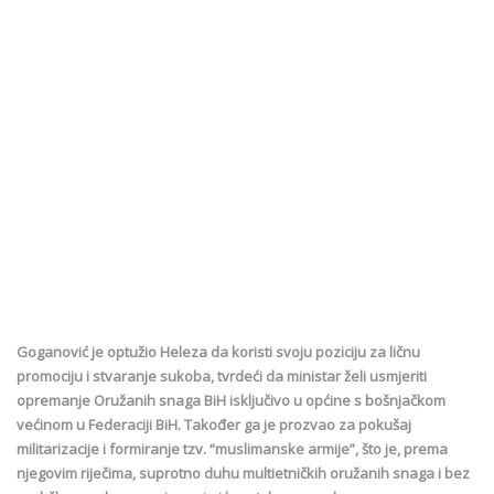
Goganović je optužio Heleza da koristi svoju poziciju za ličnu
promociju i stvaranje sukoba, tvrdeći da ministar želi usmjeriti
opremanje Oružanih snaga BiH isključivo u općine s bošnjačkom
većinom u Federaciji BiH. Također ga je prozvao za pokušaj
militarizacije i formiranje tzv. “muslimanske armije”, što je, prema
njegovim riječima, suprotno duhu multietničkih oružanih snaga i bez