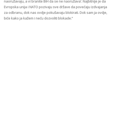
naoružavaju, a vi branite BiH da se ne naoružava’. Najbitnije je da
Evropska unija i NATO pozivaju sve države da povećaju izdvajanja
za odbranu, dok nas ovdje pokušavaju blokirati. Dok sam ja ovdje,
biće kako ja kažem i neću dozvoliti blokade.”