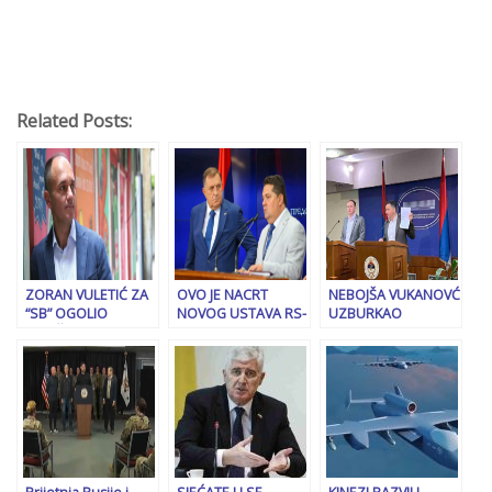
Related Posts:
ZORAN VULETIĆ ZA
OVO JE NACRT
NEBOJŠA VUKANOVĆ
“SB” OGOLIO
NOVOG USTAVA RS-
UZBURKAO
MRAČNE PLANOVE
a: Predviđa
JAVNOST: “Nikad nas
BEOGRADA:
mogućnost
u prošlosti nisu
“Osokoljeni
samoopredjeljenja,
vodili veći i
Trumpovom
stvaranje vojske RS-
neodgovorniji
otvorenom
a, UKIDA SE…
ludaci, Dodik nas
koalicijom sa
planira pretvoriti u
Putinom, Dodik i
Staljinov Gulag”
Beograd napravili
su ozbiljne greške