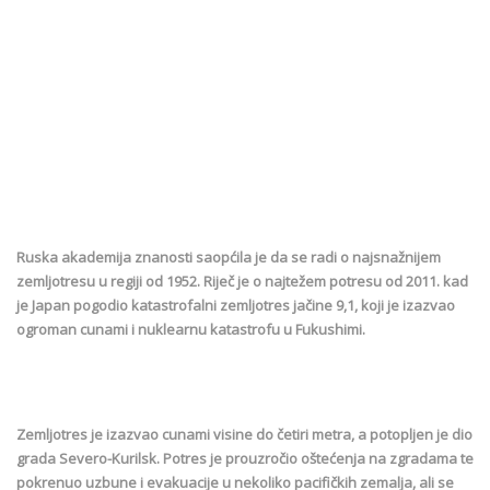
Ruska akademija znanosti saopćila je da se radi o najsnažnijem
zemljotresu u regiji od 1952. Riječ je o najtežem potresu od 2011. kad
je Japan pogodio katastrofalni zemljotres jačine 9,1, koji je izazvao
ogroman cunami i nuklearnu katastrofu u Fukushimi.
Zemljotres je izazvao cunami visine do četiri metra, a potopljen je dio
grada Severo-Kurilsk. Potres je prouzročio oštećenja na zgradama te
pokrenuo uzbune i evakuacije u nekoliko pacifičkih zemalja, ali se