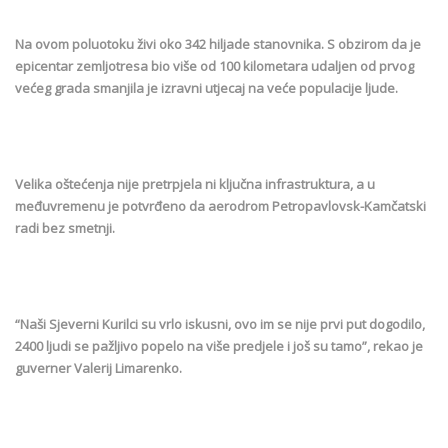
Na ovom poluotoku živi oko 342 hiljade stanovnika. S obzirom da je
epicentar zemljotresa bio više od 100 kilometara udaljen od prvog
većeg grada smanjila je izravni utjecaj na veće populacije ljude.
Velika oštećenja nije pretrpjela ni ključna infrastruktura, a u
međuvremenu je potvrđeno da aerodrom Petropavlovsk-Kamčatski
radi bez smetnji.
“Naši Sjeverni Kurilci su vrlo iskusni, ovo im se nije prvi put dogodilo,
2400 ljudi se pažljivo popelo na više predjele i još su tamo”, rekao je
guverner Valerij Limarenko.