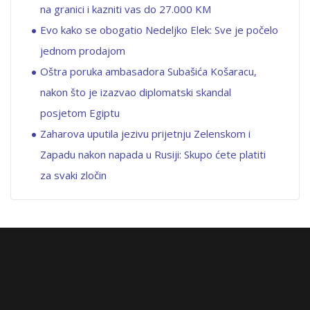
na granici i kazniti vas do 27.000 KM
Evo kako se obogatio Nedeljko Elek: Sve je počelo
jednom prodajom
Oštra poruka ambasadora Subašića Košaracu,
nakon što je izazvao diplomatski skandal
posjetom Egiptu
Zaharova uputila jezivu prijetnju Zelenskom i
Zapadu nakon napada u Rusiji: Skupo ćete platiti
za svaki zločin