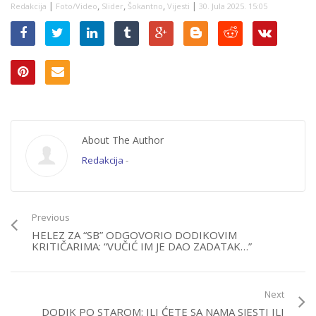
|
,
,
,
|
Redakcija
Foto/Video
Slider
Šokantno
Vijesti
30. Jula 2025. 15:05
About The Author
Redakcija
-
Previous
HELEZ ZA “SB” ODGOVORIO DODIKOVIM
KRITIČARIMA: “VUČIĆ IM JE DAO ZADATAK…”
Next
DODIK PO STAROM: ILI ĆETE SA NAMA SJESTI ILI