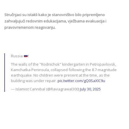
Stručnjaci su istakli kako je stanovništvo bilo pripremljeno
zahvaljujući redovnim edukacijama, vježbama evakuacija i
pravovremenom reagovanju.
Russia
!
The walls of the "Rodnichok" kindergarten in Petropavlovsk,
Kamchatka Peninsula, collapsed following the 8.7-magnitude
earthquake. No children were present at the time, as the
building was under repair.
pic.twitter.com/gQ0SaXlC9u
— Islamist Cannibal (@Raviagrawal300)
July 30, 2025