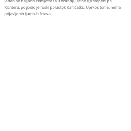
Jedan od najjačih zemljotresa u historiji, jačine 8,8 stepeni po
Richteru, pogodio je ruski poluotok Kamčatku. Uprkos tome, nema
prijavljenih ljudskih žrtava.