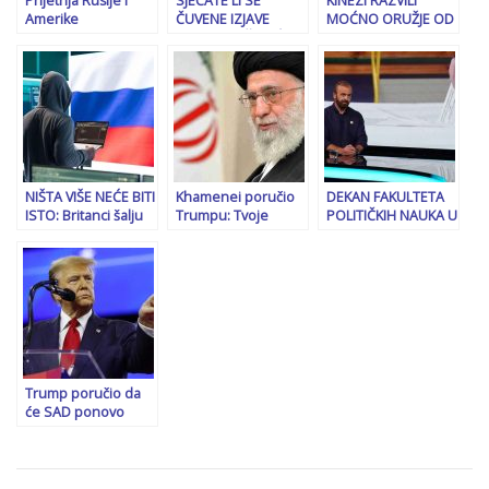
Prijetnja Rusije i
SJEĆATE LI SE
KINEZI RAZVILI
usvojivši
Amerike
ČUVENE IZJAVE
MOĆNO ORUŽJE OD
secesionističke
iskorištavanjem
DRAGANA ČOVIĆA:
KOJEG STRAHUJE
zakone”
Arktika zapravo je
“Ja u Audiju A8, a
AMERIKA: “Od ovoga
još jedan izazov za
papa u nekom tamo
se gotovo
Evropu u novom
Fordu…”
nemoguće
Trumpovom
obraniti…”
svjetskom poretku
NIŠTA VIŠE NEĆE BITI
Khamenei poručio
DEKAN FAKULTETA
ISTO: Britanci šalju
Trumpu: Tvoje
POLITIČKIH NAUKA U
“kill web” vojsku na
prijetnje su
SARAJEVU SEAD
Putina
apsurdne i smiješne
TURČALO:
– svaki napad znači
“Najpogubnije što
rat bez povratka
političari iz Sarajeva
ne oponiraju
narativu HDZ-a i
SNSD-a”
Trump poručio da
će SAD ponovo
napasti iranske
nuklearne lokacije
‘ako bude potrebno’