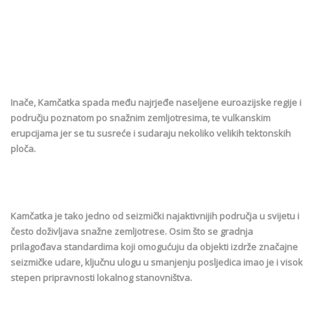
Inače, Kamčatka spada među najrjeđe naseljene euroazijske regije i
području poznatom po snažnim zemljotresima, te vulkanskim
erupcijama jer se tu susreće i sudaraju nekoliko velikih tektonskih
ploča.
Kamčatka je tako jedno od seizmički najaktivnijih područja u svijetu i
često doživljava snažne zemljotrese. Osim što se gradnja
prilagođava standardima koji omogućuju da objekti izdrže značajne
seizmičke udare, ključnu ulogu u smanjenju posljedica imao je i visok
stepen pripravnosti lokalnog stanovništva.