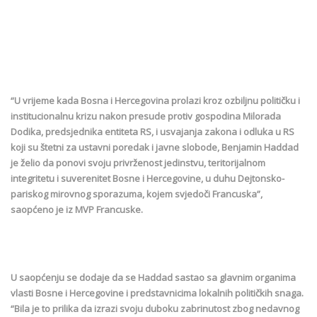
“U vrijeme kada Bosna i Hercegovina prolazi kroz ozbiljnu političku i
institucionalnu krizu nakon presude protiv gospodina Milorada
Dodika, predsjednika entiteta RS, i usvajanja zakona i odluka u RS
koji su štetni za ustavni poredak i javne slobode, Benjamin Haddad
je želio da ponovi svoju privrženost jedinstvu, teritorijalnom
integritetu i suverenitet Bosne i Hercegovine, u duhu Dejtonsko-
pariskog mirovnog sporazuma, kojem svjedoči Francuska”,
saopćeno je iz MVP Francuske.
U saopćenju se dodaje da se Haddad sastao sa glavnim organima
vlasti Bosne i Hercegovine i predstavnicima lokalnih političkih snaga.
“Bila je to prilika da izrazi svoju duboku zabrinutost zbog nedavnog