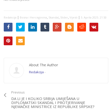
|
,
,
,
|
Redakcija
Bosna i Hercegovina
Skandal
Slider
Vijesti
5. Aprila 2025. 21:50
About The Author
Redakcija
-
Previous
DA LI JE I KOLIKO SRBIJA UMIJEŠANA U
DIPLOMATSKI SKANDAL I PROTJERIVANJE
NJEMAČKE MINISTRICE IZ REPUBLIKE SRPSKE?