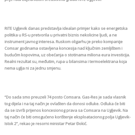
RiTE Ugljevik danas predstavlja idealan primjer kako se energetska
politika u RS-u pretvorila u privatni biznis nekolicine ljudi, a ne
instrument javnog interesa. Ruskom oligarhu je preko kompanije
Comsar godinama ostavljena koncesija nad ključnim zemljištem i
budućim kopovima, uz obećanja o stotinama miliona eura investicija.
Realni rezultat su, međutim, rupa u bilansima i termoelektrana koja
nema uglja ni za jednu smjenu.
“Do sada smo preuzeli 74 posto Comsara. Gas-Res je sada vlasnik
tog dijela i na taj način je ovlašten da donosi odluke. Odluka će biti
da se izvrši prijenos koncesionog prava sa Comsara na Ugljevik. Na
taj način će biti omogućeno korištenje eksploatacionog polja Ugljevik-
Istok 2”, rekao je resorni ministar Petar Đokić.