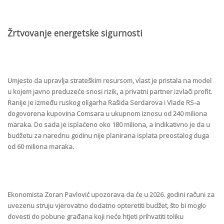
Žrtvovanje energetske sigurnosti
Umjesto da upravlja strateškim resursom, vlast je pristala na model
u kojem javno preduzeće snosi rizik, a privatni partner izvlači profit.
Ranije je između ruskog oligarha Rašida Serdarova i Vlade RS-a
dogovorena kupovina Comsara u ukupnom iznosu od 240 miliona
maraka. Do sada je isplaćeno oko 180 miliona, a indikativno je da u
budžetu za narednu godinu nije planirana isplata preostalog duga
od 60 miliona maraka.
Ekonomista Zoran Pavlović upozorava da će u 2026. godini računi za
uvezenu struju vjerovatno dodatno opteretiti budžet, što bi moglo
dovesti do pobune građana koji neće htjeti prihvatiti toliku