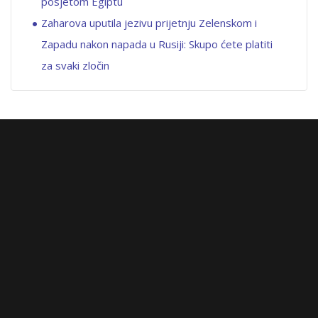
posjetom Egiptu
Zaharova uputila jezivu prijetnju Zelenskom i
Zapadu nakon napada u Rusiji: Skupo ćete platiti
za svaki zločin