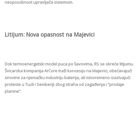
nesposobnost upravljača sistemom.
Litijum: Nova opasnost na Majevici
Dok termoenergetski model puca po šavovima, RS se okreće litijumu.
Švicarska kompanija ArCore traži koncesiju na Majevici, obećavajući
sirovine za njemačku industriju baterija, ali istovremeno izazivajući
proteste u Tuzli i Semberiji zbog straha od zagađenja i “prodaje
planine”.