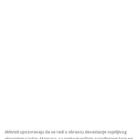
Aktivisti upozoravaju da se radi o obrascu devastacije osjetljivog
ekosistema Jadar–Majevica, sa prekograničnim zagađenjem koje ne