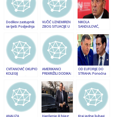
Dodikov zastupnik
VUČIĆ UZNEMIREN
NIKOLA
se tješi: Posljednja
ZBOG SITUACIJE U
SANDULOVIĆ,
objava američke
BiH: “Bošnjačke
PREDSJEDNIK
ambasade za
čelnike ne zanima
REPUBLIKANSKE
lokalnu upotrebu –
dijalog s Dodikom,
STRANKE SRBIJE:
da umire sarajevsku
njih zanima samo
“Eskalacija većeg i
publiku i Shhmidta
rušenje RS, ali…!”
tragičnog sukoba
može se izbjeći
samo direktnim
hapšenjem
Milorada Dodika…”
CVITANOVIĆ OKUPIO
AMERIKANCI
OD EUFORIJE DO
KOLEGIJ
PREKRIŽILI DODIKA:
STRAHA: Ponoćna
PREDSJEDNIŠTVA
Hladan tuš iz Bijele
objava Milorada
HDZ-a 1990: “Pale
kuće
Dodika o Marcu
su sve maske i
Rubiju otkriva sve…
eksplodirale…”
ANALIZA
Hapšenje ili bijeg:
Kraj jedne ljubavi,