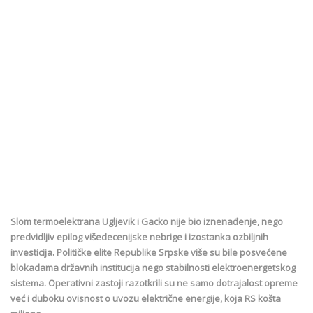
Slom termoelektrana Ugljevik i Gacko nije bio iznenađenje, nego
predvidljiv epilog višedecenijske nebrige i izostanka ozbiljnih
investicija. Političke elite Republike Srpske više su bile posvećene
blokadama državnih institucija nego stabilnosti elektroenergetskog
sistema. Operativni zastoji razotkrili su ne samo dotrajalost opreme
već i duboku ovisnost o uvozu električne energije, koja RS košta