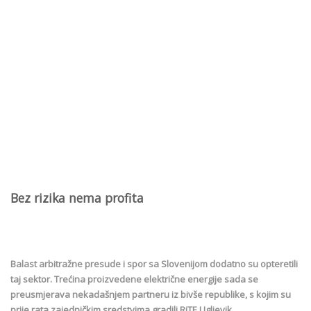
Bez rizika nema profita
Balast arbitražne presude i spor sa Slovenijom dodatno su opteretili
taj sektor. Trećina proizvedene električne energije sada se
preusmjerava nekadašnjem partneru iz bivše republike, s kojim su
prije rata zajedničkim sredstvima gradili RiTE Ugljevik.