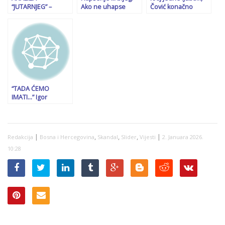
“JUTARNJEG” –
Ako ne uhapse
Čović konačno
“IZDAO” GA JE I
Dodika, Stevandića i
otvoreno
TRUMP: Vučić i
Viškovića, ide
progovorio: ‘Jasno
Dodik i dalje će
raspisivanje
sam rekao Dodiku
voditi
Interpolove
da mora stati, Ustav
destabilizirajuću
potjernice, a tad
ne smije narušiti!’
politiku te nastojati
zvanično postaju
pridobiti Hrvate iz
bjegunci
BiH za…
“TADA ĆEMO
IMATI…” Igor
Crnadak otkriva šta
će se dogoditi ako
bude potvrđena
Dodikova presuda
|
,
,
,
|
Redakcija
Bosna i Hercegovina
Skandal
Slider
Vijesti
2. Januara 2026.
10:28