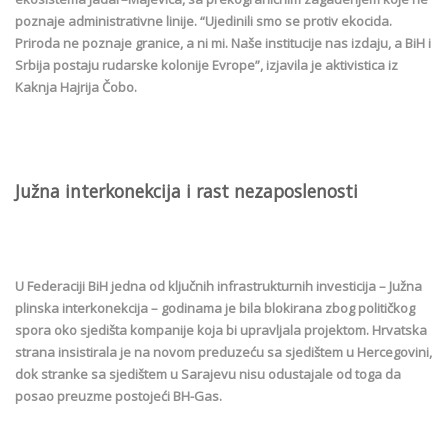
poznaje administrativne linije. “Ujedinili smo se protiv ekocida.
Priroda ne poznaje granice, a ni mi. Naše institucije nas izdaju, a BiH i
Srbija postaju rudarske kolonije Evrope”, izjavila je aktivistica iz
Kaknja Hajrija Čobo.
Južna interkonekcija i rast nezaposlenosti
U Federaciji BiH jedna od ključnih infrastrukturnih investicija – Južna
plinska interkonekcija – godinama je bila blokirana zbog političkog
spora oko sjedišta kompanije koja bi upravljala projektom. Hrvatska
strana insistirala je na novom preduzeću sa sjedištem u Hercegovini,
dok stranke sa sjedištem u Sarajevu nisu odustajale od toga da
posao preuzme postojeći BH-Gas.