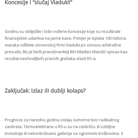
Koncesije i “slučaj Viadukt”
Godinu su obilježile i loše vođene koncesije koje su rezultirale
finansijskim udarima na javne kase. Primjer je isplata 100 miliona
maraka odštete slovenskoj firmi Viadukt po osnovu arbitražne
presude, što je bivši pravobranitelj BiH Mlađen Mandić opisao kao
rezultat neshvatljivih pravnih grešaka vlasti RS-a.
Zaključak: Izlaz ili dublji kolaps?
Prognoze za narednu godinu ostaju sumorne bez radikalnog
zaokreta. Termoelektrane u RS-u su na raskršću: ili ozbiljne
investicije ili nekontrolisano gašenje sa ogromnim troškovima. S