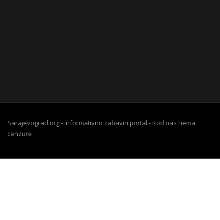
Sarajevograd.org - Informativno zabavni portal - Kod nas nema
cenzure