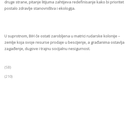
druge strane, pitanje litijuma zahtijeva redefinisanje kako bi prioritet
postalo zdravlje stanovništva i ekologija.
U suprotnom, BiH će ostati zarobljena u matrici rudarske kolonije –
zemlje koja svoje resurse prodaje u bescijenje, a građanima ostavlja
zagađenje, dugove i trajnu socijalnu nesigurnost.
(SB)
(210)