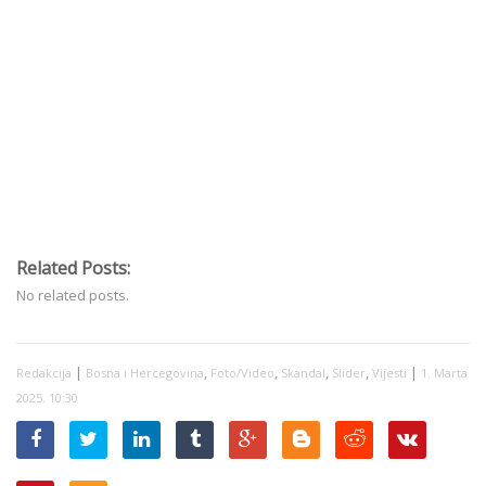
Related Posts:
No related posts.
|
,
,
,
,
|
Redakcija
Bosna i Hercegovina
Foto/Video
Skandal
Slider
Vijesti
1. Marta
2025. 10:30