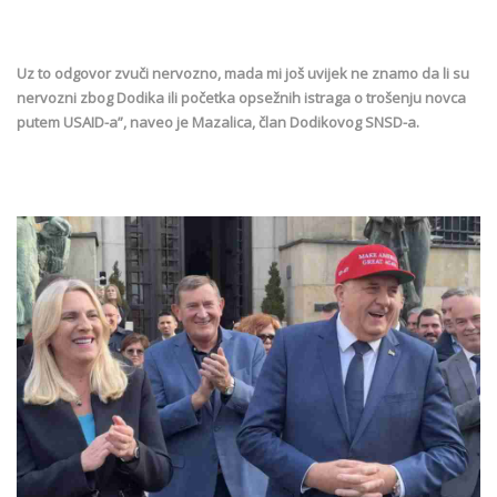
Uz to odgovor zvuči nervozno, mada mi još uvijek ne znamo da li su
nervozni zbog Dodika ili početka opsežnih istraga o trošenju novca
putem USAID-a”, naveo je Mazalica, član Dodikovog SNSD-a.