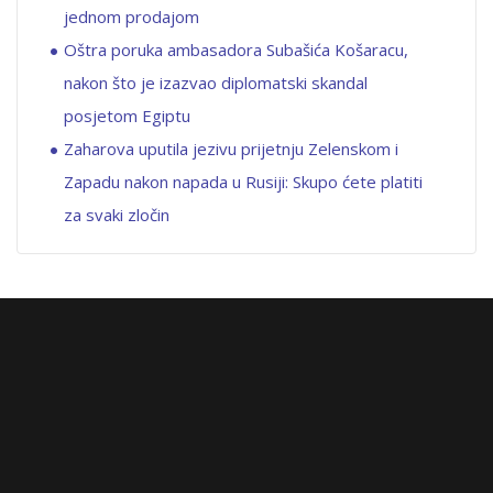
jednom prodajom
Oštra poruka ambasadora Subašića Košaracu,
nakon što je izazvao diplomatski skandal
posjetom Egiptu
Zaharova uputila jezivu prijetnju Zelenskom i
Zapadu nakon napada u Rusiji: Skupo ćete platiti
za svaki zločin