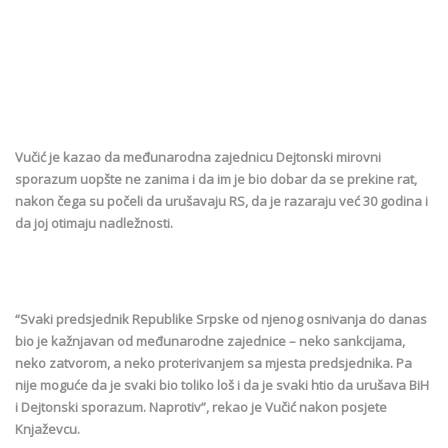
Vučić je kazao da međunarodna zajednicu Dejtonski mirovni
sporazum uopšte ne zanima i da im je bio dobar da se prekine rat,
nakon čega su počeli da urušavaju RS, da je razaraju već 30 godina i
da joj otimaju nadležnosti.
“Svaki predsjednik Republike Srpske od njenog osnivanja do danas
bio je kažnjavan od međunarodne zajednice – neko sankcijama,
neko zatvorom, a neko proterivanjem sa mjesta predsjednika. Pa
nije moguće da je svaki bio toliko loš i da je svaki htio da urušava BiH
i Dejtonski sporazum. Naprotiv”, rekao je Vučić nakon posjete
Knjaževcu.