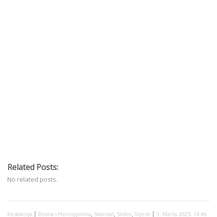
Related Posts:
No related posts.
|
,
,
,
|
Redakcija
Bosna i Hercegovina
Skandal
Slider
Vijesti
1. Marta 2025. 14:46