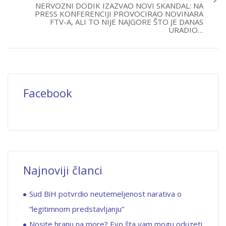
NERVOZNI DODIK IZAZVAO NOVI SKANDAL: NA
PRESS KONFERENCIJI PROVOCIRAO NOVINARA
FTV-A, ALI TO NIJE NAJGORE ŠTO JE DANAS
URADIO…
Facebook
Najnoviji članci
Sud BiH potvrdio neutemeljenost narativa o
“legitimnom predstavljanju”
Nosite hranu na more? Evo šta vam mogu oduzeti