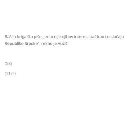
Baš ih briga šta piše, jer to nije njihov interes, baš kao i u slučaju
Republike Srpske”, rekao je Vučić.
(SB)
(1171)