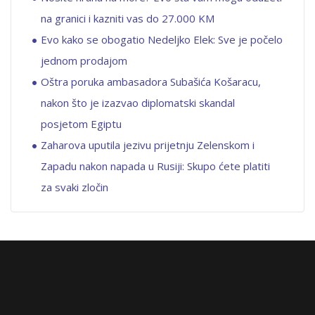
na granici i kazniti vas do 27.000 KM
Evo kako se obogatio Nedeljko Elek: Sve je počelo
jednom prodajom
Oštra poruka ambasadora Subašića Košaracu,
nakon što je izazvao diplomatski skandal
posjetom Egiptu
Zaharova uputila jezivu prijetnju Zelenskom i
Zapadu nakon napada u Rusiji: Skupo ćete platiti
za svaki zločin