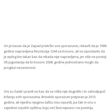
On je kazao da je Zapad prekršio sve sporazume, rekavši da je 1999.
godine napravljena Rezolucija 1244 za Kosovo, ali se ispostavilo da
je epilog bio takav kao da nikada nije napravljena, jer više ne postoji
SR Јugoslavija da bi Kosovo 2008. godine jednostrano moglo da
proglasi nezavisnost.
Oni su ćutali i pravili se kao da se ništa nije dogodilo i to zahvaljujući
kršenju svih sporazuma. Briselski sporazum potpisan je 2013.
godine, ali nijednu njegovu tačku nisu ispunili, pa čak ni onu o
zajednici srpskih opština, koju već šest mjeseci i ne pominju.