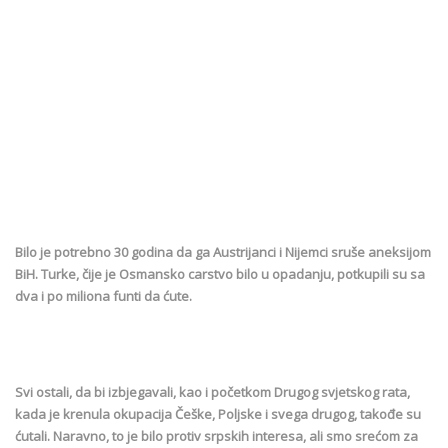
Bilo je potrebno 30 godina da ga Austrijanci i Nijemci sruše aneksijom
BiH. Turke, čije je Osmansko carstvo bilo u opadanju, potkupili su sa
dva i po miliona funti da ćute.
Svi ostali, da bi izbjegavali, kao i početkom Drugog svjetskog rata,
kada je krenula okupacija Češke, Poljske i svega drugog, takođe su
ćutali. Naravno, to je bilo protiv srpskih interesa, ali smo srećom za