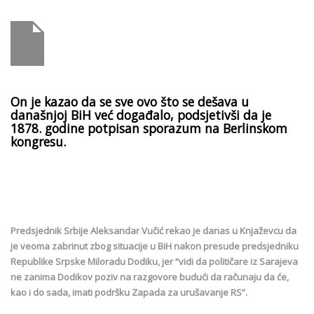
On je kazao da se sve ovo što se dešava u
današnjoj BiH već događalo, podsjetivši da je
1878. godine potpisan sporazum na Berlinskom
kongresu.
Predsjednik Srbije Aleksandar Vučić rekao je danas u Knjaževcu da
je veoma zabrinut zbog situacije u BiH nakon presude predsjedniku
Republike Srpske Miloradu Dodiku, jer “vidi da političare iz Sarajeva
ne zanima Dodikov poziv na razgovore budući da računaju da će,
kao i do sada, imati podršku Zapada za urušavanje RS”.