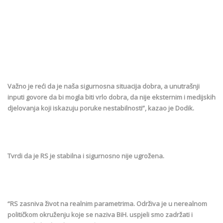
Važno je reći da je naša sigurnosna situacija dobra, a unutrašnji
inputi govore da bi mogla biti vrlo dobra, da nije eksternim i medijskih
djelovanja koji iskazuju poruke nestabilnosti”, kazao je Dodik.
Tvrdi da je RS je stabilna i sigurnosno nije ugrožena.
“RS zasniva život na realnim parametrima. Održiva je u nerealnom
političkom okruženju koje se naziva BiH. uspjeli smo zadržati i