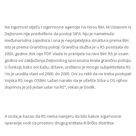
Na sigurnost utječu i sigurnosne agencije na nivou BiH. Ni Ustavom ni
Dejtonom nije predviđeno da postoji SIPA. Nju je nametnula
međunarodna zajednica i ona je neprijateljska struktura prema BiH.
Isto je prema Graničnoj policiji. Granična služba je u RS postojala do
2003. godine dok nije PDP vlada to prenijela na nivo BiH. RS je osam
godina od zaključenja Dejtonskog sporazuma imala graničnu policiju.
U funkciji, kako oni kažu, države, uništeno je mnogo subjektiviteta RS
i to je uradila vlast od 2000. do 2005. Oni su rekli da ne treba postojati
Vojska RS nego OSBiH. Lažan narativ da je učešće Srba u OS njihov
doprinos je još jedan udar na RS”, rekao je Dodik.
A onda je kazao da RS nema namjeru da bilo kakve sigurnosne
operacije vodi na prostoru drugog entiteta ili Brčko distrikta-