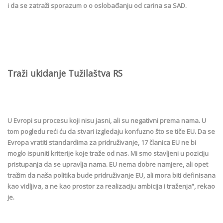
i da se zatraži sporazum o o oslobađanju od carina sa SAD.
Traži ukidanje Tužilaštva RS
U Evropi su procesu koji nisu jasni, ali su negativni prema nama. U
tom pogledu reći ću da stvari izgledaju konfuzno što se tiče EU. Da se
Evropa vratiti standardima za pridruživanje, 17 članica EU ne bi
moglo ispuniti kriterije koje traže od nas. Mi smo stavljeni u poziciju
pristupanja da se upravlja nama. EU nema dobre namjere, ali opet
tražim da naša politika bude pridruživanje EU, ali mora biti definisana
kao vidljiva, a ne kao prostor za realizaciju ambicija i traženja”, rekao
je.