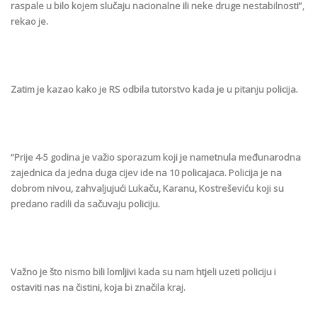
raspale u bilo kojem slučaju nacionalne ili neke druge nestabilnosti”,
rekao je.
Zatim je kazao kako je RS odbila tutorstvo kada je u pitanju policija.
“Prije 4-5 godina je važio sporazum koji je nametnula međunarodna
zajednica da jedna duga cijev ide na 10 policajaca. Policija je na
dobrom nivou, zahvaljujući Lukaču, Karanu, Kostreševiću koji su
predano radili da sačuvaju policiju.
Važno je što nismo bili lomljivi kada su nam htjeli uzeti policiju i
ostaviti nas na čistini, koja bi značila kraj.