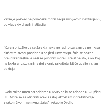
Zatim je pozvao na povećanu mobilizaciju svih javnih institucija RS,
od vlade do drugih institucija.
“Čujem pritužbe da se žale da neko ne radi, blizu sam da ne mogu
slušati te stvari, posebno u pogledu investicija. Žale se na rad
pravobranilaštva, a naši se prioriteti moraju stavit na sto, a oni koji
ne budu angažovani na rješavanju prioriteta, bit će udaljeni s tim
pozicija.
Svaki zakon mora biti odobren u NSRS da bi se odobrio u Skupštini
BiH. Mora se se otkloniti svaki zastoj, aktivizam mora biti vidljiv
svakom živom, ne mogu stajati”, rekao je Dodik.