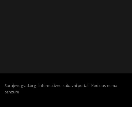
Sarajevograd.org - Informativno zabavni portal - Kod nas nema
cenzure