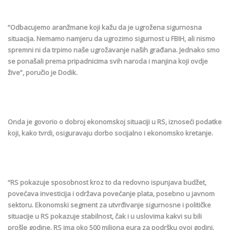
“Odbacujemo aranžmane koji kažu da je ugrožena sigurnosna
situacija. Nemamo namjeru da ugrozimo sigurnost u FBIH, ali nismo
spremni ni da trpimo naše ugrožavanje naših građana. Jednako smo
se ponašali prema pripadnicima svih naroda i manjina koji ovdje
žive”, poručio je Dodik.
Onda je govorio o dobroj ekonomskoj situaciji u RS, iznoseći podatke
koji, kako tvrdi, osiguravaju dorbo socijalno i ekonomsko kretanje.
“RS pokazuje sposobnost kroz to da redovno ispunjava budžet,
povećava investicija i održava povećanje plata, posebno u javnom
sektoru. Ekonomski segment za utvrđivanje sigurnosne i političke
situacije u RS pokazuje stabilnost, čak i u uslovima kakvi su bili
prošle godine. RS ima oko 500 miliona eura za podršku ovoj godini.