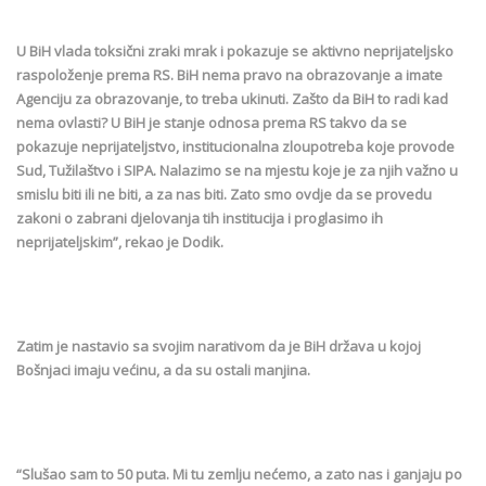
U BiH vlada toksični zraki mrak i pokazuje se aktivno neprijateljsko
raspoloženje prema RS. BiH nema pravo na obrazovanje a imate
Agenciju za obrazovanje, to treba ukinuti. Zašto da BiH to radi kad
nema ovlasti? U BiH je stanje odnosa prema RS takvo da se
pokazuje neprijateljstvo, institucionalna zloupotreba koje provode
Sud, Tužilaštvo i SIPA. Nalazimo se na mjestu koje je za njih važno u
smislu biti ili ne biti, a za nas biti. Zato smo ovdje da se provedu
zakoni o zabrani djelovanja tih institucija i proglasimo ih
neprijateljskim”, rekao je Dodik.
Zatim je nastavio sa svojim narativom da je BiH država u kojoj
Bošnjaci imaju većinu, a da su ostali manjina.
“Slušao sam to 50 puta. Mi tu zemlju nećemo, a zato nas i ganjaju po