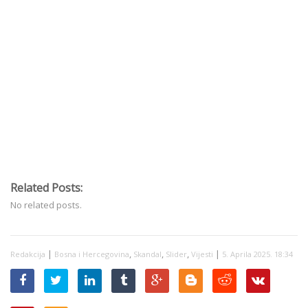
Related Posts:
No related posts.
|
,
,
,
|
Redakcija
Bosna i Hercegovina
Skandal
Slider
Vijesti
5. Aprila 2025. 18:34