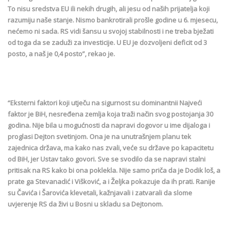
To nisu sredstva EU ili nekih drugih, ali jesu od naših prijatelja koji
razumiju naše stanje. Nismo bankrotirali prošle godine u 6. mjesecu,
nećemo ni sada. RS vidi šansu u svojoj stabilnosti i ne treba bježati
od toga da se zaduži za investicije. U EU je dozvoljeni deficit od 3
posto, a naš je 0,4 posto”, rekao je.
“Eksterni faktori koji utječu na sigurnost su dominantnii Najveći
faktor je BiH, nesređena zemlja koja traži način svog postojanja 30
godina. Nije bila u mogućnosti da napravi dogovor u ime dijaloga i
proglasi Dejton svetinjom. Ona je na unutrašnjem planu tek
zajednica država, ma kako nas zvali, veće su države po kapacitetu
od BiH, jer Ustav tako govori. Sve se svodilo da se napravi stalni
pritisak na RS kako bi ona poklekla. Nije samo priča da je Dodik loš, a
prate ga Stevanadić i Višković, a i Željka pokazuje da ih prati. Ranije
su Čavića i Šarovića klevetali, kažnjavali i zatvarali da slome
uvjerenje RS da živi u Bosni u skladu sa Dejtonom.