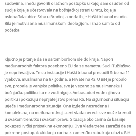
sudovima, i neću govoriti o lažnom postupku u kojoj sam osuđen od
sudije koja je učestvovala na bošnjačkoj strani u ratu, koja je
oslobađala ubice Srba u Bradini, a onda ih je Haški tribunal osudio.
Bila je motivisana muslimanskom ideologijom, i znao sam to od
početka.
Ključno je pitanje da se sa tom borbom ide do kraja. Napori
međunarodnih faktora posebeno EU da se nametnu Sud i Tužilaštvo
je neprihvatljivo. Te su institucije i Haški tribunal presudili Srbe na 11
vijekova, muslimana na 87 godina, a Hrvate na 43. U BiH je propalo
sve, propala je vanjska politika, sve je vezano za muslimansku i
bošnjačku politiku i to ne vodi nigdje. Ambasadori vode njihovu
politiku i pokazuju neprijateljstvo prema RS. Na sigurnosnu situaciju
utječe i međunarodna situacija. Ona izgleda nesređena i
kompleksna, na međunarodnoj sceni vlada nered i sve može krenuti
u svakom trenutku i svakom pravu. Situacija oko carina će kasnije
pokazati i vršiti pritisak na ekonomiju. Ova Vlada treba zatražiti da se
pokrene postupak ukidanja carina za američku robu koja ulazi u BiH