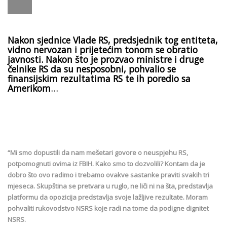
Nakon sjednice Vlade RS, predsjednik tog entiteta,
vidno nervozan i prijetećim tonom se obratio
javnosti. Nakon što je prozvao ministre i druge
čelnike RS da su nesposobni, pohvalio se
finansijskim rezultatima RS te ih poredio sa
Amerikom
…
“Mi smo dopustili da nam mešetari govore o neuspjehu RS,
potpomognuti ovima iz FBIH. Kako smo to dozvolili? Kontam da je
dobro što ovo radimo i trebamo ovakve sastanke praviti svakih tri
mjeseca. Skupština se pretvara u ruglo, ne liči ni na šta, predstavlja
platformu da opozicija predstavlja svoje lažljive rezultate. Moram
pohvaliti rukovodstvo NSRS koje radi na tome da podigne dignitet
NSRS.