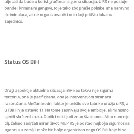
utjecati da bude u korist građana i sigurna situacija. U RS ne postoje
bande i kriminalni gangovi, to je tako zbog naše politike, ima naravno
i kriminalaca, ali ne organizovanih i onih koji pritišću lokalnu
zajednicu.
Status OS BiH
Drugi aspekt je aktuelna situacija. BiH kao takva nije sigurna
teritorija, ona je pacifizirana, ona je intervencijom stranaca
razoružana. Međunarodni faktor je uništio sve fabrike oružja u RS, a
u FBiH ih je ostavio 11. Na tome zasnivaju svoje ambicije, ali mi nismo
sjedili skrštenih ruku. Dodik i neki ljudi znao šta imamo. Ali to nam nije
cilj, želimo zadržati miran život. MUP RS je postao najbolja sigurnosna
agencija u zemlji i može biti bolje organiziran nego OS BiH koje bi se