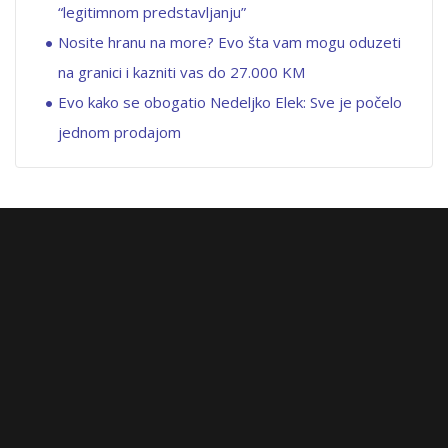
“legitimnom predstavljanju”
Nosite hranu na more? Evo šta vam mogu oduzeti
na granici i kazniti vas do 27.000 KM
Evo kako se obogatio Nedeljko Elek: Sve je počelo
jednom prodajom