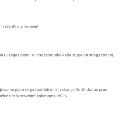
, zaključila je Popović.
jama BiH nije upitan, ali onog trenutka kada stupe na snagu zakoni,
anje samo plate nego i patriotizma”, rekao je Dodik danas pred
roglašeno “neustavnim” zakonom u NSRS.