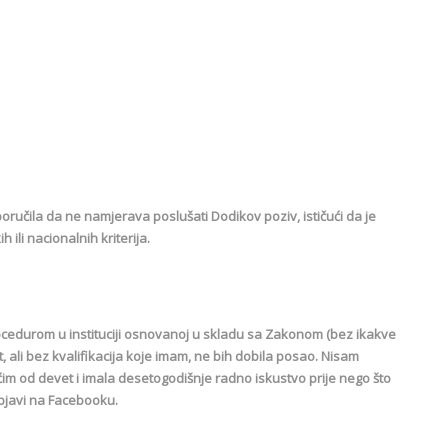
 poručila da ne namjerava poslušati Dodikov poziv, ističući da je
 ili nacionalnih kriterija.
edurom u instituciji osnovanoj u skladu sa Zakonom (bez ikakve
t, ali bez kvalifikacija koje imam, ne bih dobila posao. Nisam
ećim od devet i imala desetogodišnje radno iskustvo prije nego što
 objavi na Facebooku.