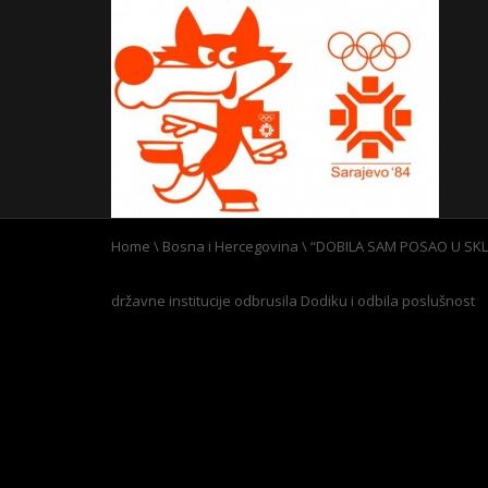
Home
\
Bosna i Hercegovina
\
“DOBILA SAM POSAO U SKL
državne institucije odbrusila Dodiku i odbila poslušnost