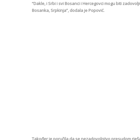
“Dakle, i Srbi i svi Bosanci i Hercegovci mogu biti zadovo
Bosanka, Srpkinja”, dodala je Popović.
Također je poručila da se nezadovoljstvo presudom rješ