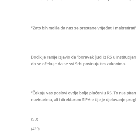
“Zato bih molila da nas se prestane vrijeđati i maltretirati”
Dodik je ranije izjavio da “boravak ljudi iz RS u instituci
da se očekuje da se svi Srbi povinuju tim zakonima.
“Čekaju vas poslovi ovdje bolje plaćeni u RS. To nije pit
novinarima, ali i direktorom SIPA-e čije je djelovanje p
(SB)
(439)