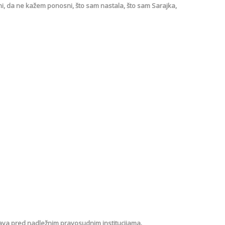
ljni, da ne kažem ponosni, što sam nastala, što sam Sarajka,
ava pred nadležnim pravosudnim institucijama.