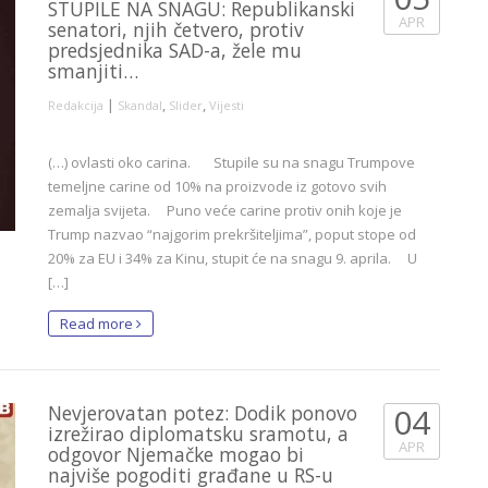
STUPILE NA SNAGU: Republikanski
APR
senatori, njih četvero, protiv
predsjednika SAD-a, žele mu
smanjiti…
|
,
,
Redakcija
Skandal
Slider
Vijesti
(…) ovlasti oko carina. Stupile su na snagu Trumpove
temeljne carine od 10% na proizvode iz gotovo svih
zemalja svijeta. Puno veće carine protiv onih koje je
Trump nazvao “najgorim prekršiteljima”, poput stope od
20% za EU i 34% za Kinu, stupit će na snagu 9. aprila. U
[…]
Read more
Nevjerovatan potez: Dodik ponovo
04
izrežirao diplomatsku sramotu, a
APR
odgovor Njemačke mogao bi
najviše pogoditi građane u RS-u