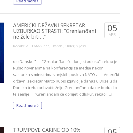
Read more
AMERIČKI DRŽAVNI SEKRETAR
05
UZBURKAO STRASTI: “Grenlanđani
APR
ne žele biti…”
|
,
,
,
Redakcija
Foto/Video
Skandal
Slider
Vijesti
dio Danske!” “Grenlanđani će donijeti odluku”, rekao je
Rubio novinarima na konferenciji za medije nakon
sastanka s ministrima vanjskih poslova NATO-a. Američki
državni sekretar Marco Rubio izjavio je danas u Briselu da
Danska treba prihvatiti želju Grenlanđana da ne budu dio
te zemlje. “Grenlanđani će donijeti odluku”, rekao […]
Read more
TRUMPOVE CARINE OD 10%
05