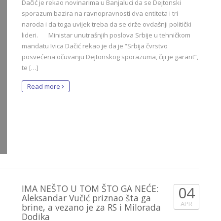
Dačić je rekao novinarima u Banjaluci da se Dejtonski
sporazum bazira na ravnopravnosti dva entiteta i tri
naroda i da toga uvijek treba da se drže ovdašnji politički
lideri. Ministar unutrašnjih poslova Srbije u tehničkom
mandatu Ivica Dačić rekao je da je “Srbija čvrstvo
posvećena očuvanju Dejtonskog sporazuma, čiji je garant”,
te […]
Read more
IMA NEŠTO U TOM ŠTO GA NEĆE:
04
Aleksandar Vučić priznao šta ga
APR
brine, a vezano je za RS i Milorada
Dodika