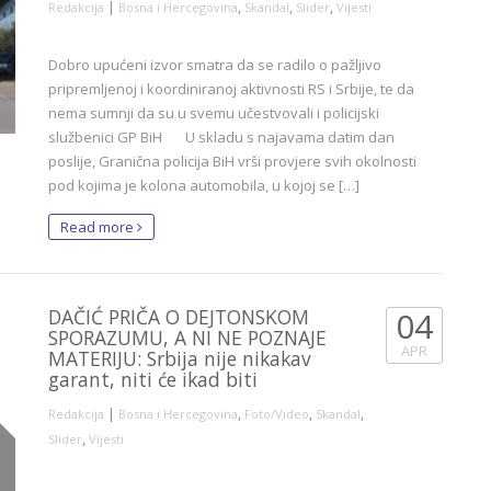
|
,
,
,
Redakcija
Bosna i Hercegovina
Skandal
Slider
Vijesti
Dobro upućeni izvor smatra da se radilo o pažljivo
pripremljenoj i koordiniranoj aktivnosti RS i Srbije, te da
nema sumnji da su u svemu učestvovali i policijski
službenici GP BiH U skladu s najavama datim dan
poslije, Granična policija BiH vrši provjere svih okolnosti
pod kojima je kolona automobila, u kojoj se […]
Read more
DAČIĆ PRIČA O DEJTONSKOM
04
SPORAZUMU, A NI NE POZNAJE
APR
MATERIJU: Srbija nije nikakav
garant, niti će ikad biti
|
,
,
,
Redakcija
Bosna i Hercegovina
Foto/Video
Skandal
,
Slider
Vijesti