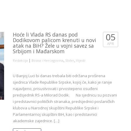
Hoće li Vlada RS danas pod
05
Dodikovom palicom krenuti u novi
APR
atak na BiH? Žele u vojni savez sa
Srbijom i Mađarskom
|
,
,
Redakcija
Bosna i Hercegovina
Slider
Vijesti
U Banjoj Luci bi danas trebala biti održana proširena
sjednica Vlade Republike Srpske, kojoj će, kako je ranije
najavljeno, prisustvovati i prvostepeno osuđeni
predsjednik RS-a Milorad Dodik. Na sjednicu su pozvani
i predstavnici političkih stranaka, predsjednici poslaničkih
klubova u Narodnoj skupštini Republike Srpske i
Parlamentarnoj skupštini BiH, kao i predstavnici
akademske zajednice. […]