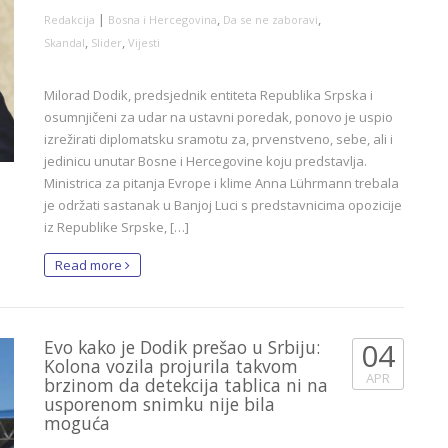
|
,
,
Redakcija
Bosna i Hercegovina
Da se ne zaboravi
,
,
Skandal
Slider
Vijesti
Milorad Dodik, predsjednik entiteta Republika Srpska i
osumnjičeni za udar na ustavni poredak, ponovo je uspio
izrežirati diplomatsku sramotu za, prvenstveno, sebe, ali i
jedinicu unutar Bosne i Hercegovine koju predstavlja.
Ministrica za pitanja Evrope i klime Anna Lührmann trebala
je održati sastanak u Banjoj Luci s predstavnicima opozicije
iz Republike Srpske, […]
Read more
Evo kako je Dodik prešao u Srbiju:
04
Kolona vozila projurila takvom
APR
brzinom da detekcija tablica ni na
usporenom snimku nije bila
moguća