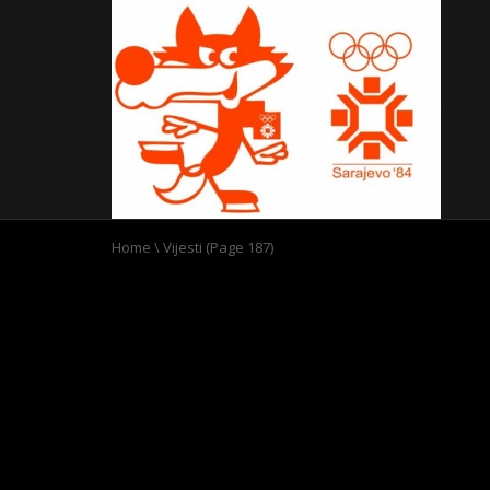
Home
\
Vijesti
(Page 187)