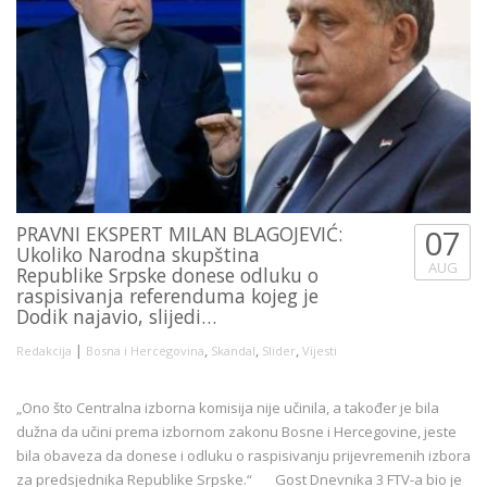
PRAVNI EKSPERT MILAN BLAGOJEVIĆ:
07
Ukoliko Narodna skupština
AUG
Republike Srpske donese odluku o
raspisivanja referenduma kojeg je
Dodik najavio, slijedi…
|
,
,
,
Redakcija
Bosna i Hercegovina
Skandal
Slider
Vijesti
„Ono što Centralna izborna komisija nije učinila, a također je bila
dužna da učini prema izbornom zakonu Bosne i Hercegovine, jeste
bila obaveza da donese i odluku o raspisivanju prijevremenih izbora
za predsjednika Republike Srpske.“ Gost Dnevnika 3 FTV-a bio je