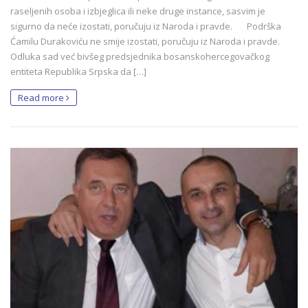
raseljenih osoba i izbjeglica ili neke druge instance, sasvim je
sigurno da neće izostati, poručuju iz Naroda i pravde. Podrška
Ćamilu Durakoviću ne smije izostati, poručuju iz Naroda i pravde.
Odluka sad već bivšeg predsjednika bosanskohercegovačkog
entiteta Republika Srpska da […]
Read more