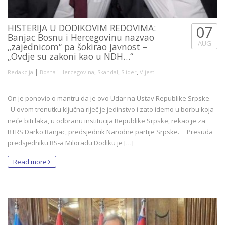
HISTERIJA U DODIKOVIM REDOVIMA:
07
Banjac Bosnu i Hercegovinu nazvao
AUG
„zajednicom“ pa šokirao javnost –
„Ovdje su zakoni kao u NDH…“
|
,
,
,
Redakcija
Bosna i Hercegovina
Skandal
Slider
Vijesti
On je ponovio o mantru da je ovo Udar na Ustav Republike Srpske.
U ovom trenutku ključna riječ je jedinstvo i zato idemo u borbu koja
neće biti laka, u odbranu institucija Republike Srpske, rekao je za
RTRS Darko Banjac, predsjednik Narodne partije Srpske. Presuda
predsjedniku RS-a Miloradu Dodiku je […]
Read more