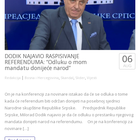
DODIK NAJAVIO RASPISIVANJE
06
REFERENDUMA: “Odluku o mom
AUG
mandatu donijeće narod”
|
,
,
,
Redakcija
Bosna i Hercegovina
Skandal
Slider
Vijesti
On je na konferenciji za novinare istakao da će se odluka o tome
kada će referendum biti održan donijeti na posebnoj sjednici
Narodne skupštine Republike Srpske. Predsjednik Republike
Srpske, Milorad Dodik najavio je da će odluku o prestanku njegovog
mandata donijeti narod na referendumu. On je na konferenciji za
novinare […]