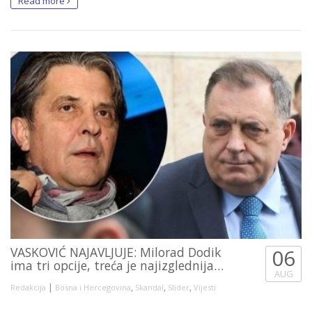
Read more
VASKOVIĆ NAJAVLJUJE: Milorad Dodik
06
ima tri opcije, treća je najizglednija…
AUG
|
,
,
,
Redakcija
Bosna i Hercegovina
Skandal
Slider
Vijesti