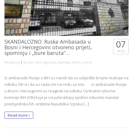
SKANDALOZNO: Ruska Ambasada u
07
Bosni i Hercegovini otvoreno prijeti,
AUG
spominju i „bure baruta“…
|
,
,
,
Redakcija
Bosna i Hercegovina
Skandal
Slider
Vijesti
Iz ambasade Rusije u BiH su naveli da su uslijedile brojne reakcije na
odluku CIK-a i da su sada oni na redu za istu. Iz ambasade Rusije
u Bosni i Hercegovini su reagirali na odluku Centralne izborne
komisije BiH (CIK) koja je na jučerašnjoj sjednici oduzela mandat
predsjednika bh. entiteta Republika Srpska […]
Read more