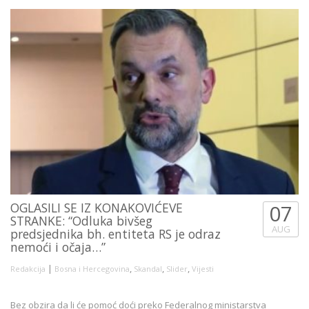
OGLASILI SE IZ KONAKOVIĆEVE
07
STRANKE: “Odluka bivšeg
AUG
predsjednika bh. entiteta RS je odraz
nemoći i očaja…”
|
,
,
,
Redakcija
Bosna i Hercegovina
Skandal
Slider
Vijesti
Bez obzira da li će pomoć doći preko Federalnog ministarstva