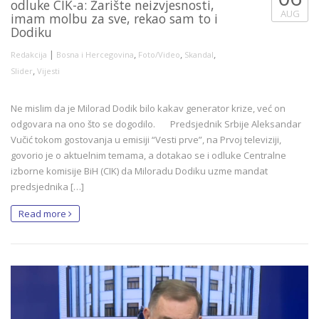
odluke CIK-a: Žarište neizvjesnosti,
AUG
imam molbu za sve, rekao sam to i
Dodiku
|
,
,
,
Redakcija
Bosna i Hercegovina
Foto/Video
Skandal
,
Slider
Vijesti
Ne mislim da je Milorad Dodik bilo kakav generator krize, već on
odgovara na ono što se dogodilo. Predsjednik Srbije Aleksandar
Vučić tokom gostovanja u emisiji “Vesti prve”, na Prvoj televiziji,
govorio je o aktuelnim temama, a dotakao se i odluke Centralne
izborne komisije BiH (CIK) da Miloradu Dodiku uzme mandat
predsjednika […]
Read more