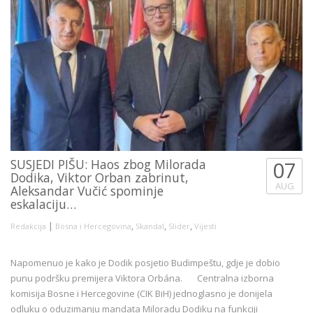
SUSJEDI PIŠU: Haos zbog Milorada
07
Dodika, Viktor Orban zabrinut,
AUG
Aleksandar Vučić spominje
eskalaciju…
|
,
,
,
Redakcija
Bosna i Hercegovina
Skandal
Slider
Vijesti
Napomenuo je kako je Dodik posjetio Budimpeštu, gdje je dobio
punu podršku premijera Viktora Orbána. Centralna izborna
komisija Bosne i Hercegovine (CIK BiH) jednoglasno je donijela
odluku o oduzimanju mandata Miloradu Dodiku na funkciji