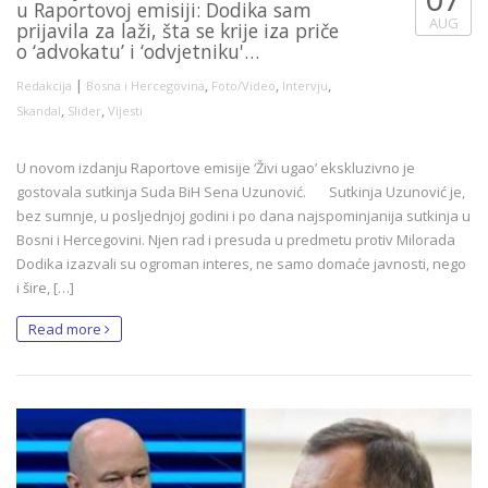
u Raportovoj emisiji: Dodika sam
AUG
prijavila za laži, šta se krije iza priče
o ‘advokatu’ i ‘odvjetniku'…
|
,
,
,
Redakcija
Bosna i Hercegovina
Foto/Video
Intervju
,
,
Skandal
Slider
Vijesti
U novom izdanju Raportove emisije ‘Živi ugao’ ekskluzivno je
gostovala sutkinja Suda BiH Sena Uzunović. Sutkinja Uzunović je,
bez sumnje, u posljednjoj godini i po dana najspominjanija sutkinja u
Bosni i Hercegovini. Njen rad i presuda u predmetu protiv Milorada
Dodika izazvali su ogroman interes, ne samo domaće javnosti, nego
i šire, […]
Read more