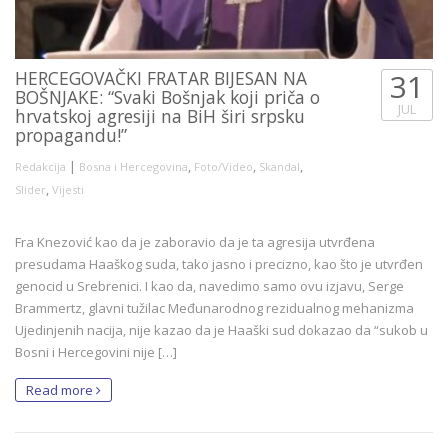
HERCEGOVAČKI FRATAR BIJESAN NA
31
BOŠNJAKE: “Svaki Bošnjak koji priča o
JUL
hrvatskoj agresiji na BiH širi srpsku
propagandu!”
|
,
,
,
Redakcija
Bosna i Hercegovina
Foto/Video
Skandal
,
Slider
Vijesti
Fra Knezović kao da je zaboravio da je ta agresija utvrđena
presudama Haaškog suda, tako jasno i precizno, kao što je utvrđen
genocid u Srebrenici. I kao da, navedimo samo ovu izjavu, Serge
Brammertz, glavni tužilac Međunarodnog rezidualnog mehanizma
Ujedinjenih nacija, nije kazao da je Haaški sud dokazao da “sukob u
Bosni i Hercegovini nije […]
Read more