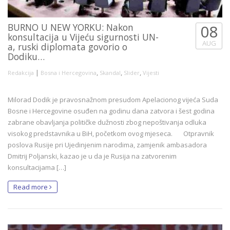
BURNO U NEW YORKU: Nakon
08
konsultacija u Vijeću sigurnosti UN-
AUG
a, ruski diplomata govorio o
Dodiku…
|
,
,
,
Redakcija
Bosna i Hercegovina
Skandal
Slider
Vijesti
Milorad Dodik je pravosnažnom presudom Apelacionog vijeća Suda
Bosne i Hercegovine osuđen na godinu dana zatvora i šest godina
zabrane obavljanja političke dužnosti zbog nepoštivanja odluka
visokog predstavnika u BiH, početkom ovog mjeseca. Otpravnik
poslova Rusije pri Ujedinjenim narodima, zamjenik ambasadora
Dmitrij Poljanski, kazao je u da je Rusija na zatvorenim
konsultacijama […]
Read more