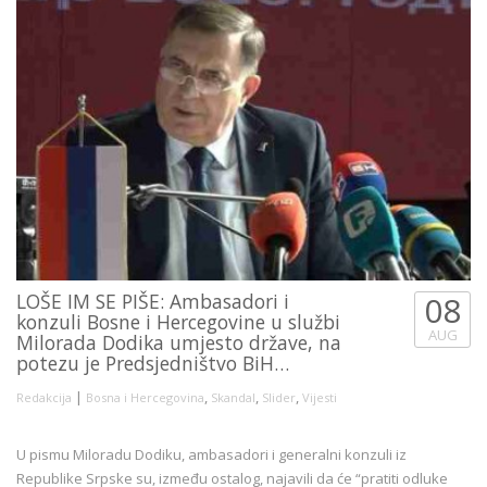
LOŠE IM SE PIŠE: Ambasadori i
08
konzuli Bosne i Hercegovine u službi
AUG
Milorada Dodika umjesto države, na
potezu je Predsjedništvo BiH…
|
,
,
,
Redakcija
Bosna i Hercegovina
Skandal
Slider
Vijesti
U pismu Miloradu Dodiku, ambasadori i generalni konzuli iz
Republike Srpske su, između ostalog, najavili da će “pratiti odluke