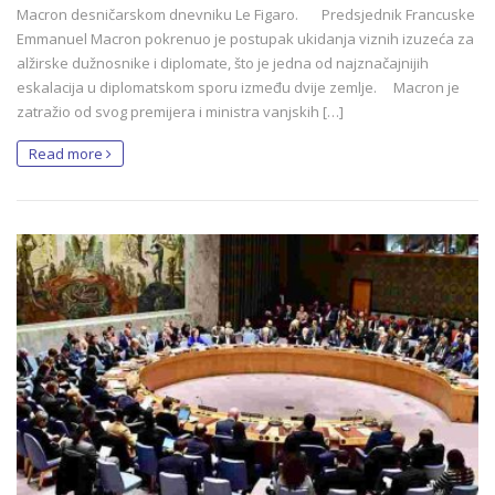
Macron desničarskom dnevniku Le Figaro. Predsjednik Francuske
Emmanuel Macron pokrenuo je postupak ukidanja viznih izuzeća za
alžirske dužnosnike i diplomate, što je jedna od najznačajnijih
eskalacija u diplomatskom sporu između dvije zemlje. Macron je
zatražio od svog premijera i ministra vanjskih […]
Read more