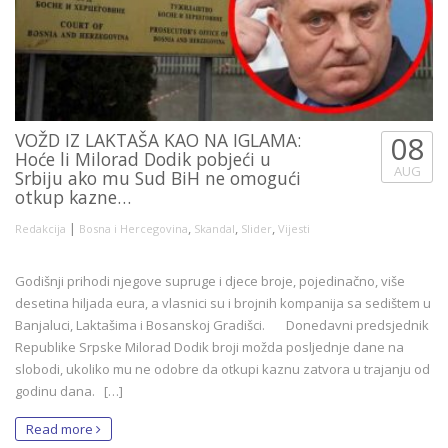
VOŽD IZ LAKTAŠA KAO NA IGLAMA:
08
Hoće li Milorad Dodik pobjeći u
AUG
Srbiju ako mu Sud BiH ne omogući
otkup kazne…
|
,
,
,
Redakcija
Bosna i Hercegovina
Skandal
Slider
Vijesti
Godišnji prihodi njegove supruge i djece broje, pojedinačno, više
desetina hiljada eura, a vlasnici su i brojnih kompanija sa sedištem u
Banjaluci, Laktašima i Bosanskoj Gradišci. Donedavni predsjednik
Republike Srpske Milorad Dodik broji možda posljednje dane na
slobodi, ukoliko mu ne odobre da otkupi kaznu zatvora u trajanju od
godinu dana. […]
Read more