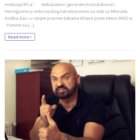
institucija RS-a.” Ambasadori i generalni konzuli Bosne i
Hercegovine iz reda srpskog naroda ponovo su stali uz Milorada
Dodika, kao i u ranijim pravnim bitkama države protiv lidera SNSD-a.
Pismom su […]
Read more