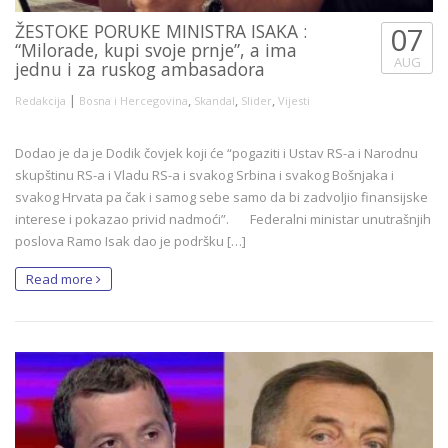
ŽESTOKE PORUKE MINISTRA ISAKA :
07
“Milorade, kupi svoje prnje”, a ima
AUG
jednu i za ruskog ambasadora
|
,
,
,
Redakcija
Bosna i Hercegovina
Skandal
Slider
Vijesti
Dodao je da je Dodik čovjek koji će “pogaziti i Ustav RS-a i Narodnu
skupštinu RS-a i Vladu RS-a i svakog Srbina i svakog Bošnjaka i
svakog Hrvata pa čak i samog sebe samo da bi zadvoljio finansijske
interese i pokazao privid nadmoći”. Federalni ministar unutrašnjih
poslova Ramo Isak dao je podršku […]
Read more