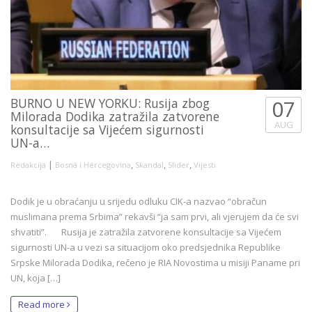
BURNO U NEW YORKU: Rusija zbog
07
Milorada Dodika zatražila zatvorene
AUG
konsultacije sa Vijećem sigurnosti
UN-a…
|
,
,
,
Redakcija
Bosna i Hercegovina
Skandal
Slider
Vijesti
Dodik je u obraćanju u srijedu odluku CIK-a nazvao “obračun
muslimana prema Srbima” rekavši “ja sam prvi, ali vjerujem da će svi
shvatiti”. Rusija je zatražila zatvorene konsultacije sa Vijećem
sigurnosti UN-a u vezi sa situacijom oko predsjednika Republike
Srpske Milorada Dodika, rečeno je RIA Novostima u misiji Paname pri
UN, koja […]
Read more