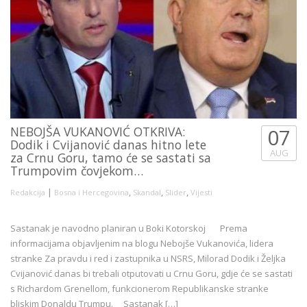
NEBOJŠA VUKANOVIĆ OTKRIVA:
07
Dodik i Cvijanović danas hitno lete
AUG
za Crnu Goru, tamo će se sastati sa
Trumpovim čovjekom…
|
,
,
,
Redakcija
Bosna i Hercegovina
Skandal
Slider
Vijesti
Sastanak je navodno planiran u Boki Kotorskoj Prema
informacijama objavljenim na blogu Nebojše Vukanovića, lidera
stranke Za pravdu i red i zastupnika u NSRS, Milorad Dodik i Željka
Cvijanović danas bi trebali otputovati u Crnu Goru, gdje će se sastati
s Richardom Grenellom, funkcionerom Republikanske stranke
bliskim Donaldu Trumpu. Sastanak […]