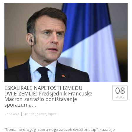
ESKALIRALE NAPETOSTI IZMEĐU
08
DVIJE ZEMLJE: Predsjednik Francuske
AUG
Macron zatražio poništavanje
sporazuma…
|
,
,
Redakcija
Skandal
Slider
Vijesti
“Nemamo drugog izbora nego zauzeti čvršći pristup”, kazao je