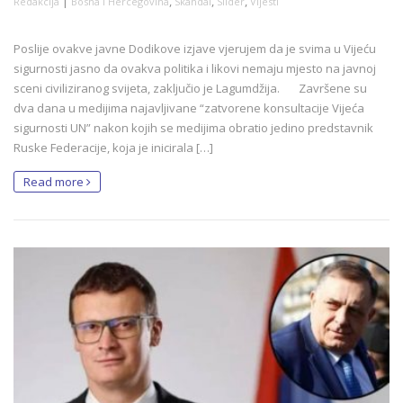
|
,
,
,
Redakcija
Bosna i Hercegovina
Skandal
Slider
Vijesti
Poslije ovakve javne Dodikove izjave vjerujem da je svima u Vijeću
sigurnosti jasno da ovakva politika i likovi nemaju mjesto na javnoj
sceni civiliziranog svijeta, zaključio je Lagumdžija. Završene su
dva dana u medijima najavljivane “zatvorene konsultacije Vijeća
sigurnosti UN” nakon kojih se medijima obratio jedino predstavnik
Ruske Federacije, koja je inicirala […]
Read more