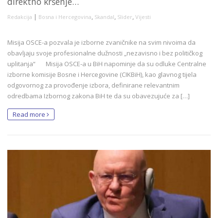
direktno kršenje…
|
,
,
,
Redakcija
Bosna i Hercegovina
Skandal
Slider
Vijesti
Misija OSCE-a pozvala je izborne zvaničnike na svim nivoima da
obavljaju svoje profesionalne dužnosti „nezavisno i bez političkog
uplitanja“ Misija OSCE-a u BiH napominje da su odluke Centralne
izborne komisije Bosne i Hercegovine (CIKBiH), kao glavnog tijela
odgovornog za provođenje izbora, definirane relevantnim
odredbama Izbornog zakona BiH te da su obavezujuće za […]
Read more