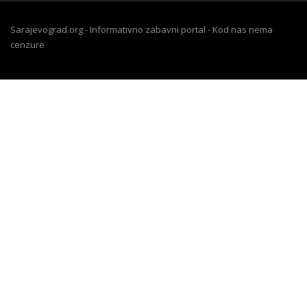
Sarajevograd.org - Informativno zabavni portal - Kod nas nema
cenzure