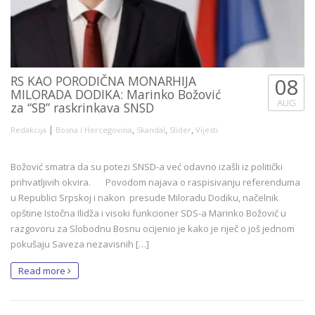
RS KAO PORODIČNA MONARHIJA
08
MILORADA DODIKA: Marinko Božović
AUG
za “SB” raskrinkava SNSD
|
,
,
,
Redakcija
Bosna i Hercegovina
Skandal
Slider
Vijesti
Božović smatra da su potezi SNSD-a već odavno izašli iz politički
prihvatljivih okvira. Povodom najava o raspisivanju referenduma
u Republici Srpskoj i nakon presude Miloradu Dodiku, načelnik
opštine Istočna Ilidža i visoki funkcioner SDS-a Marinko Božović u
razgovoru za Slobodnu Bosnu ocijenio je kako je riječ o još jednom
pokušaju Saveza nezavisnih […]
Read more