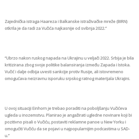
Zajednička istraga Haareza i Balkanske istraživačke mreže (BIRN)
otkrila je da radi za Vučića najkasnije od svibnja 2022.”
“Ubrzo nakon ruskog napada na Ukrajinu u veljači 2022. Srbija je bila
kritizirana zbog svoje politike balansiranja između Zapada i Istoka.
Vučić i dalje odbija uvesti sankcije protiv Rusije, ali istovremeno
omogućava neizravnu isporuku srpskog ratnog materijala Ukrajini.
U ovoj situaciji Einhorn je trebao poraditi na poboljšanju Vučićeva
ugleda u inozemstvu. Planirao je angažirati ugledne novinare koji bi
pozitivno pisali o Vučiću, postaviti reklamne panoe u New Yorku i
omogućiti Vučiću da se pojavi u najpopularnijim podcastima u SAD-
u.”