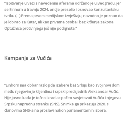
“Ispitivanje u vezi s navedenim aferama održano je u Beogradu, jer
se Einhorn u travnju 2024. ondje preselio i osnovao konzultantsku
tvrtku (…) Prema prvom medijskom izvještaju, navodno je priznao da
je lobirao za Katar, ali kao privatna osoba i bez kršenja zakona.
Optužnica protiv njega još nije podignuta.”
Kampanja za Vučića
“Einhorn ima dobar razlog da izabere baš Srbiju kao svoj novi dom:
među njegovim je klijentima i srpski predsjednik Aleksandar Vučić.
Nije jasno kada je točno Izraelac počeo savjetovati Vučića i njegovu
Srpsku naprednu stranku (SNS). Snimke ga prikazuju 2020. s
članovima SNS-a na proslavi nakon parlamentarnih izbora.