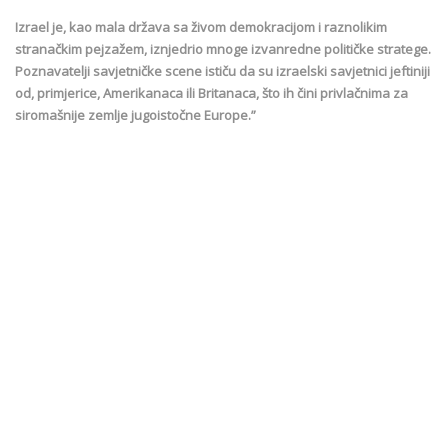
Izrael je, kao mala država sa živom demokracijom i raznolikim
stranačkim pejzažem, iznjedrio mnoge izvanredne političke stratege.
Poznavatelji savjetničke scene ističu da su izraelski savjetnici jeftiniji
od, primjerice, Amerikanaca ili Britanaca, što ih čini privlačnima za
siromašnije zemlje jugoistočne Europe.”