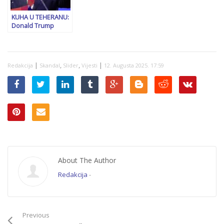
KUHA U TEHERANU:
Donald Trump
zaprijetio
upotrebom vojne
sile ukoliko Iran ne
zaustavi…
|
,
,
|
Redakcija
Skandal
Slider
Vijesti
12. Augusta 2025. 17:59
About The Author
Redakcija
-
Previous