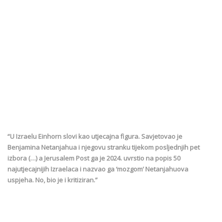
“U Izraelu Einhorn slovi kao utjecajna figura. Savjetovao je
Benjamina Netanjahua i njegovu stranku tijekom posljednjih pet
izbora (…) a Jerusalem Post ga je 2024. uvrstio na popis 50
najutjecajnijih Izraelaca i nazvao ga ‘mozgom’ Netanjahuova
uspjeha. No, bio je i kritiziran.”