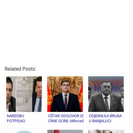
Related Posts:
NAREDBU
OŠTAR ODGOVOR IZ
ODJEKNULA BRUKA
POTPISAO
CRNE GORE: Milorad
U BANJALUCI:
DUBRAVKO
Dodik govori
Švedska i Velika
ČAMPARA:
neistine, stigla
Britanija prve na