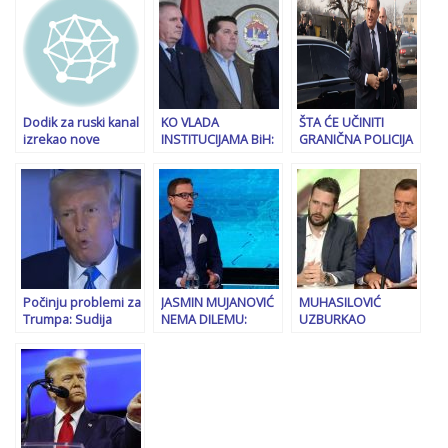
Tužilaštvo BiH
reakcija ministra
potezu
policijskim
vanjskih poslova…
agencijama naredilo
hapšenje Nenada
Stevandića dan
nakon što se on iz
Srbije vratio u BiH!
Dodik za ruski kanal
KO VLADA
ŠTA ĆE UČINITI
izrekao nove
INSTITUCIJAMA BiH:
GRANIČNA POLICIJA
nebuloze i uvrede:
Misterija prelazaka
BiH: Milorad Dodik
Osjeća se
granice
najavio povratak u
proganjano od
predsjednika RS
Bosnu i
bosanskih
Milorada Dodika
Hercegovinu, iz
muslimana i
uskoro bi mogla biti
Beograda stiže…
hobotnice iz Brisela
riješena
Počinju problemi za
JASMIN MUJANOVIĆ
MUHASILOVIĆ
Trumpa: Sudija
NEMA DILEMU:
UZBURKAO
najavio tužbu za
“Kriza se može
JAVNOST: “Dodik se
nepoštivanje suda
riješiti samo
de facto već
hapšenjem Dodika
otcijepio, u tome će
i…”
ga kad-tad slijediti
i…”