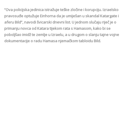
“Ova policijska jedinica istražuje teške zločine i korupciju. Izraelsko
pravosuđe optužuje Einhorna da je umiješan u skandal Katargate i
aferu Bild”, navodi švicarski dnevni list. U jednom slučaju riječ je o
primanju novca od Katara tijekom rata s Hamasom, kako bi se
poboljšao imidž te zemlje u Izraelu, a u drugom o slanju tajne vojne
dokumentacije o radu Hamasa njemačkom tabloidu Bild.