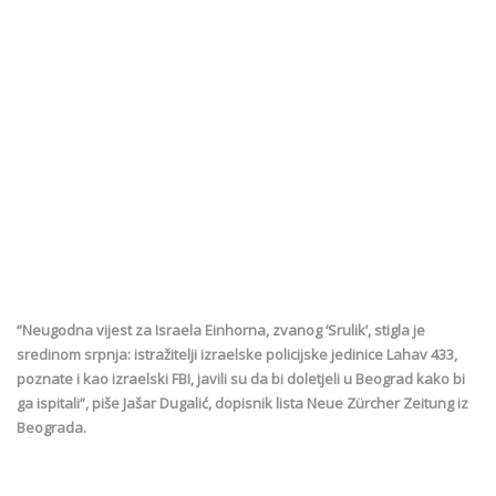
“Neugodna vijest za Israela Einhorna, zvanog ‘Srulik’, stigla je
sredinom srpnja: istražitelji izraelske policijske jedinice Lahav 433,
poznate i kao izraelski FBI, javili su da bi doletjeli u Beograd kako bi
ga ispitali”, piše Jašar Dugalić, dopisnik lista Neue Zürcher Zeitung iz
Beograda.