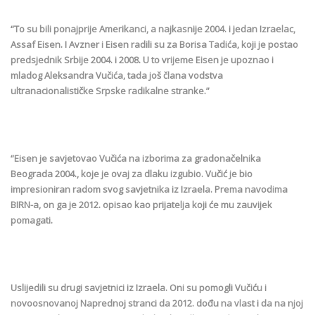
“To su bili ponajprije Amerikanci, a najkasnije 2004. i jedan Izraelac,
Assaf Eisen. I Avzner i Eisen radili su za Borisa Tadića, koji je postao
predsjednik Srbije 2004. i 2008. U to vrijeme Eisen je upoznao i
mladog Aleksandra Vučića, tada još člana vodstva
ultranacionalističke Srpske radikalne stranke.”
“Eisen je savjetovao Vučića na izborima za gradonačelnika
Beograda 2004., koje je ovaj za dlaku izgubio. Vučić je bio
impresioniran radom svog savjetnika iz Izraela. Prema navodima
BIRN-a, on ga je 2012. opisao kao prijatelja koji će mu zauvijek
pomagati.
Uslijedili su drugi savjetnici iz Izraela. Oni su pomogli Vučiću i
novoosnovanoj Naprednoj stranci da 2012. dođu na vlast i da na njoj