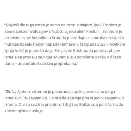
“Najveći dio toga ostao je samo na razini namjere. Ipak, Einhorn je
sam napisao hvalospjev o Vučiću u Jerusalem Postu. (…) Einhorn je
iskoristio svoje kontakte u Srbiji da posreduje u isporukama srpske
municije Izraelu nakon napada Hamasa 7. listopada 2023. Početkom
lipnja Vučić je potvrdio da je Srbija već 8. listopada primila zahtjev
Izraela za prodaju municije. Municija je isporučena u roku od četiri
dana – unatoč birokratskim preprekama.”
“Slučaj Ajnhorn skrenuo je pozornost srpske javnosti na ulogu
izraelskih PR-savjetnika. On ni izdaleka nije prvi ni jedini savjetnik iz
Izraela. Oni su snažno prisutni u Srbiji i na Balkanu, a političari rado
koriste njihove usluge.