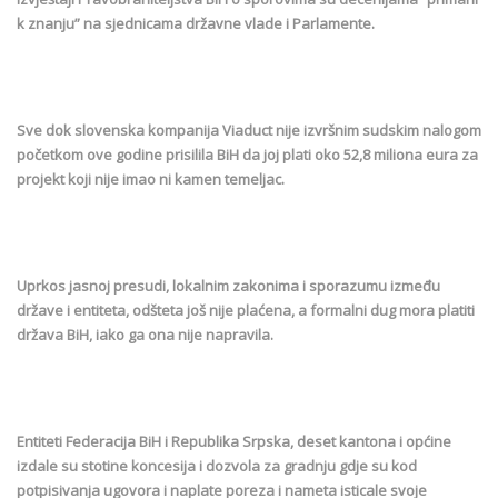
k znanju” na sjednicama državne vlade i Parlamente.
Sve dok slovenska kompanija Viaduct nije izvršnim sudskim nalogom
početkom ove godine prisilila BiH da joj plati oko 52,8 miliona eura za
projekt koji nije imao ni kamen temeljac.
Uprkos jasnoj presudi, lokalnim zakonima i sporazumu između
države i entiteta, odšteta još nije plaćena, a formalni dug mora platiti
država BiH, iako ga ona nije napravila.
Entiteti Federacija BiH i Republika Srpska, deset kantona i općine
izdale su stotine koncesija i dozvola za gradnju gdje su kod
potpisivanja ugovora i naplate poreza i nameta isticale svoje