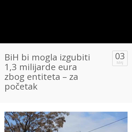
03
BiH bi mogla izgubiti
MAJ
1,3 milijarde eura
zbog entiteta – za
početak