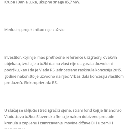
Krupa i Banja Luka, ukupne snage 85,7 MW.
Međutim, projekt nikad nije zaživio.
Investitor, koji nije imao prethodne reference u izgradnji ovakvih
objekata, tvrdio je u tužbi da mu vlast nije osigurala dozvole ni
podršku, kao i da je Vlada RS jednostrano raskinula koncesiju 2015.
godine nakon što je uzvodno na rijeci Vrbas dala koncesiju vlastitom
preduzeću Elektroprivreda RS.
U slučaj se uključio i treći igrač iz sjene, strani fond koji je financirao
Viaductovu tužbu. Slovenska firma je nakon dobivene presude
krenula u zapljenu i zamrzavanje imovine države BiH u zemlji i