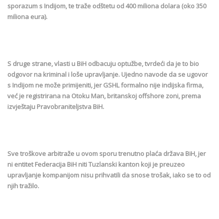
sporazum s Indijom, te traže odštetu od 400 miliona dolara (oko 350
miliona eura).
S druge strane, vlasti u BiH odbacuju optužbe, tvrdeći da je to bio
odgovor na kriminal i loše upravljanje. Ujedno navode da se ugovor
s Indijom ne može primijeniti, jer GSHL formalno nije indijska firma,
već je registrirana na Otoku Man, britanskoj offshore zoni, prema
izvještaju Pravobraniteljstva BiH.
Sve troškove arbitraže u ovom sporu trenutno plaća država BiH, jer
ni entitet Federacija BiH niti Tuzlanski kanton koji je preuzeo
upravljanje kompanijom nisu prihvatili da snose trošak, iako se to od
njih tražilo.