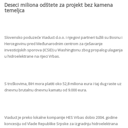
Deseci miliona odštete za projekt bez kamena
temeljca
Slovensko poduzeće Viaduct d.o.o. i njegovi partneri tužili su Bosnu i
Hercegovinu pred Međunarodnim centrom za rješavanje
investicijskih sporova (ICSID) u Washingtonu zbog propalog ulaganja
u hidroelektrane na rijeci Vrbas.
S troškovima, BiH mora platiti oko 52,8 miliona eura i taj dug raste uz
dnevnu brutalnu dnevnu kamatu od 9.000 eura.
Viaduct je preko lokalne kompanije HES Vrbas dobio 2004. godine
koncesiju od Vlade Republike Srpske za izgradnju hidroelektrana