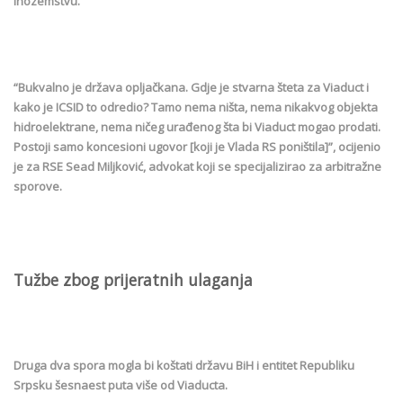
inozemstvu.
“Bukvalno je država opljačkana. Gdje je stvarna šteta za Viaduct i
kako je ICSID to odredio? Tamo nema ništa, nema nikakvog objekta
hidroelektrane, nema ničeg urađenog šta bi Viaduct mogao prodati.
Postoji samo koncesioni ugovor [koji je Vlada RS poništila]”, ocijenio
je za RSE Sead Miljković, advokat koji se specijalizirao za arbitražne
sporove.
Tužbe zbog prijeratnih ulaganja
Druga dva spora mogla bi koštati državu BiH i entitet Republiku
Srpsku šesnaest puta više od Viaducta.