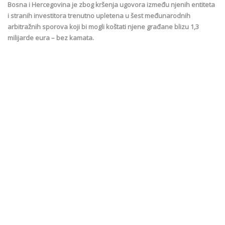
Bosna i Hercegovina je zbog kršenja ugovora između njenih entiteta
i stranih investitora trenutno upletena u šest međunarodnih
arbitražnih sporova koji bi mogli koštati njene građane blizu 1,3
milijarde eura – bez kamata.