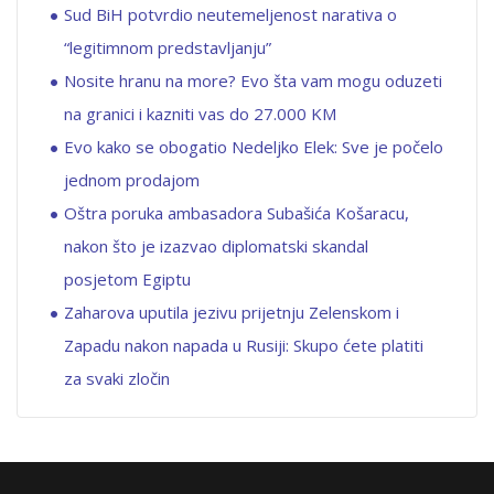
Sud BiH potvrdio neutemeljenost narativa o
“legitimnom predstavljanju”
Nosite hranu na more? Evo šta vam mogu oduzeti
na granici i kazniti vas do 27.000 KM
Evo kako se obogatio Nedeljko Elek: Sve je počelo
jednom prodajom
Oštra poruka ambasadora Subašića Košaracu,
nakon što je izazvao diplomatski skandal
posjetom Egiptu
Zaharova uputila jezivu prijetnju Zelenskom i
Zapadu nakon napada u Rusiji: Skupo ćete platiti
za svaki zločin