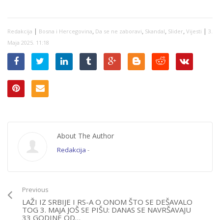
krivicu: Otkrivamo
SPORU SA BiH:
NIKŠIĆA: Spominjala
kada počinje
“Nećemo stati,
Fadila Novalića pa
suđenju Tihomiru
novac ćemo dobiti
poručila – “Ima li još
Brajkoviću i Senaidu
na bilo koji način!”
iko da misli da je…”
|
,
,
,
,
|
Redakcija
Bosna i Hercegovina
Da se ne zaboravi
Skandal
Slider
Vijesti
3.
Memiću zbog
malverzacija na
Maja 2025. 11:18
Stupu
About The Author
Redakcija
-
Previous
LAŽI IZ SRBIJE I RS-A O ONOM ŠTO SE DEŠAVALO
TOG 3. MAJA JOŠ SE PIŠU: DANAS SE NAVRŠAVAJU
33 GODINE OD…