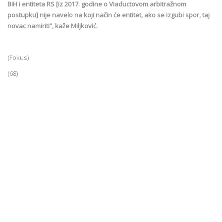
BiH i entiteta RS [iz 2017. godine o Viaductovom arbitražnom
postupku] nije navelo na koji način će entitet, ako se izgubi spor, taj
novac namiriti”, kaže Miljković.
(Fokus)
(68)