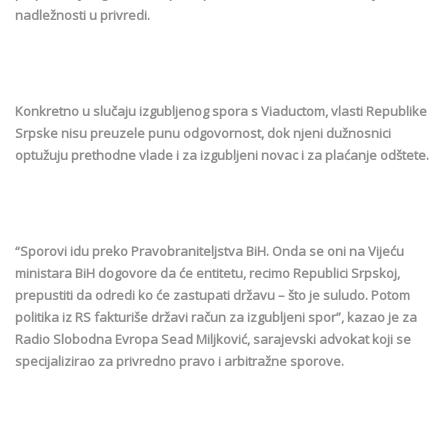
nadležnosti u privredi.
Konkretno u slučaju izgubljenog spora s Viaductom, vlasti Republike
Srpske nisu preuzele punu odgovornost, dok njeni dužnosnici
optužuju prethodne vlade i za izgubljeni novac i za plaćanje odštete.
“Sporovi idu preko Pravobraniteljstva BiH. Onda se oni na Vijeću
ministara BiH dogovore da će entitetu, recimo Republici Srpskoj,
prepustiti da odredi ko će zastupati državu – što je suludo. Potom
politika iz RS fakturiše državi račun za izgubljeni spor”, kazao je za
Radio Slobodna Evropa Sead Miljković, sarajevski advokat koji se
specijalizirao za privredno pravo i arbitražne sporove.