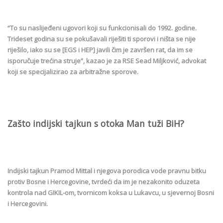
“To su naslijeđeni ugovori koji su funkcionisali do 1992. godine.
Trideset godina su se pokušavali riješiti ti sporovi i ništa se nije
riješilo, iako su se [EGS i HEP] javili čim je završen rat, da im se
isporučuje trećina struje”, kazao je za RSE Sead Miljković, advokat
koji se specijalizirao za arbitražne sporove.
Zašto indijski tajkun s otoka Man tuži BiH?
Indijski tajkun Pramod Mittal i njegova porodica vode pravnu bitku
protiv Bosne i Hercegovine, tvrdeći da im je nezakonito oduzeta
kontrola nad GIKIL-om, tvornicom koksa u Lukavcu, u sjevernoj Bosni
i Hercegovini.