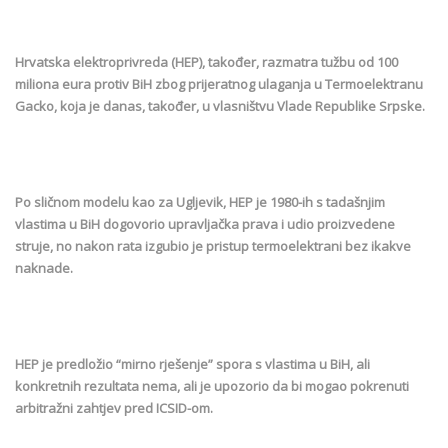
Hrvatska elektroprivreda (HEP), također, razmatra tužbu od 100
miliona eura protiv BiH zbog prijeratnog ulaganja u Termoelektranu
Gacko, koja je danas, također, u vlasništvu Vlade Republike Srpske.
Po sličnom modelu kao za Ugljevik, HEP je 1980-ih s tadašnjim
vlastima u BiH dogovorio upravljačka prava i udio proizvedene
struje, no nakon rata izgubio je pristup termoelektrani bez ikakve
naknade.
HEP je predložio “mirno rješenje” spora s vlastima u BiH, ali
konkretnih rezultata nema, ali je upozorio da bi mogao pokrenuti
arbitražni zahtjev pred ICSID-om.