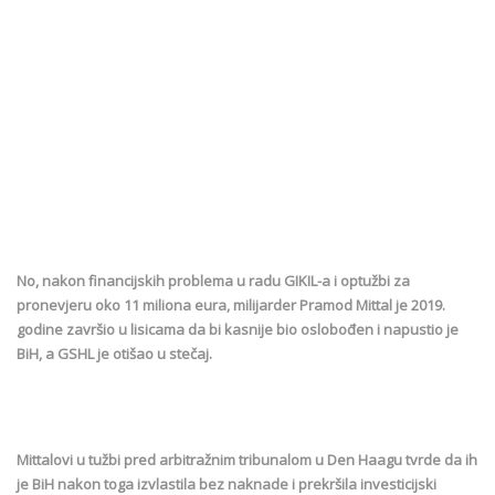
No, nakon financijskih problema u radu GIKIL-a i optužbi za
pronevjeru oko 11 miliona eura, milijarder Pramod Mittal je 2019.
godine završio u lisicama da bi kasnije bio oslobođen i napustio je
BiH, a GSHL je otišao u stečaj.
Mittalovi u tužbi pred arbitražnim tribunalom u Den Haagu tvrde da ih
je BiH nakon toga izvlastila bez naknade i prekršila investicijski