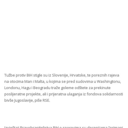
Tužbe protiv BiH stigle su iz Slovenije, Hrvatske, te poreznih rajeva
na otocima Man i Malta, u kojima se pred sudovima u Washingtonu,
Londonu, Hagu i Beogradu traže goleme odštete za prekinute
poslijeratne projekte, ali i prijeratna ulaganja iz fondova solidarnosti
bivše Jugoslavije, piše RSE.
Izvještaji Pravobraniteljstva BiH o sporovima su decenijama “primani