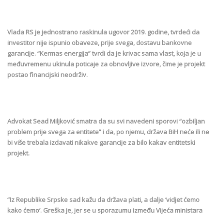
Vlada RS je jednostrano raskinula ugovor 2019. godine, tvrdeći da
investitor nije ispunio obaveze, prije svega, dostavu bankovne
garancije. “Kermas energija” tvrdi da je krivac sama vlast, koja je u
međuvremenu ukinula poticaje za obnovljive izvore, čime je projekt
postao financijski neodrživ.
Advokat Sead Miljković smatra da su svi navedeni sporovi “ozbiljan
problem prije svega za entitete” i da, po njemu, država BiH neće ili ne
bi više trebala izdavati nikakve garancije za bilo kakav entitetski
projekt.
“Iz Republike Srpske sad kažu da država plati, a dalje ‘vidjet ćemo
kako ćemo’. Greška je, jer se u sporazumu između Vijeća ministara