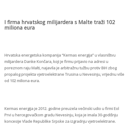
I firma hrvatskog milijardera s Malte traži 102
miliona eura
Hrvatska energetska kompanija “Kermas energija” u vlasništvu
milijardera Danke Končara, koji je firmu prijavio na adresi u
poreznom raju Malti, najavila je arbitražnu tužbu protiv BiH zbog
propalog projekta vjetroelektrane Trusina u Nevesinju, vrijednu više
od 102 miliona eura.
Kermas energija je 2012. godine preuzela većinski udio u firmi Eol
Prvi u hercegovačkom gradu Nevesinju, koja je imala 30-godišnju
koncesije Vlade Republike Srpske za izgradnju vjetroelektrane.