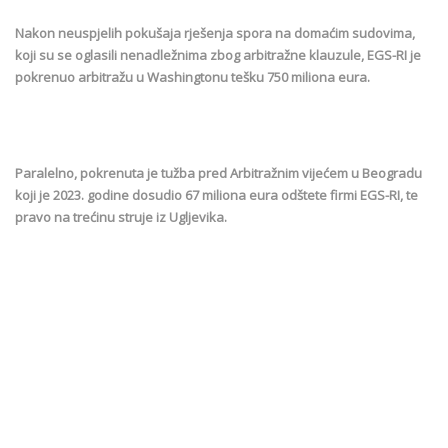
Nakon neuspjelih pokušaja rješenja spora na domaćim sudovima,
koji su se oglasili nenadležnima zbog arbitražne klauzule, EGS-RI je
pokrenuo arbitražu u Washingtonu tešku 750 miliona eura.
Paralelno, pokrenuta je tužba pred Arbitražnim vijećem u Beogradu
koji je 2023. godine dosudio 67 miliona eura odštete firmi EGS-RI, te
pravo na trećinu struje iz Ugljevika.