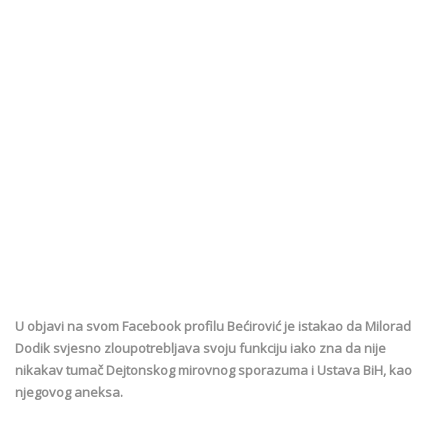
U objavi na svom Facebook profilu Bećirović je istakao da Milorad
Dodik svjesno zloupotrebljava svoju funkciju iako zna da nije
nikakav tumač Dejtonskog mirovnog sporazuma i Ustava BiH, kao
njegovog aneksa.