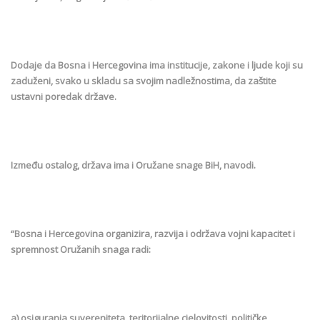
Dodaje da Bosna i Hercegovina ima institucije, zakone i ljude koji su
zaduženi, svako u skladu sa svojim nadležnostima, da zaštite
ustavni poredak države.
Između ostalog, država ima i Oružane snage BiH, navodi.
“Bosna i Hercegovina organizira, razvija i održava vojni kapacitet i
spremnost Oružanih snaga radi:
a) osiguranja suvereniteta, teritorijalne cjelovitosti, političke