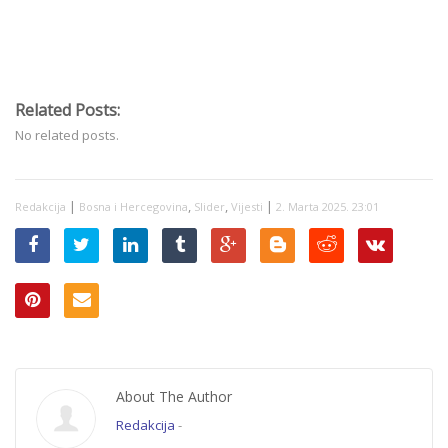
Related Posts:
No related posts.
|
,
,
|
Redakcija
Bosna i Hercegovina
Slider
Vijesti
2. Marta 2025. 23:01
About The Author
Redakcija
-