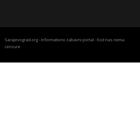
Sarajevograd.org - Informativno zabavni portal - Kod nas nema
cenzure