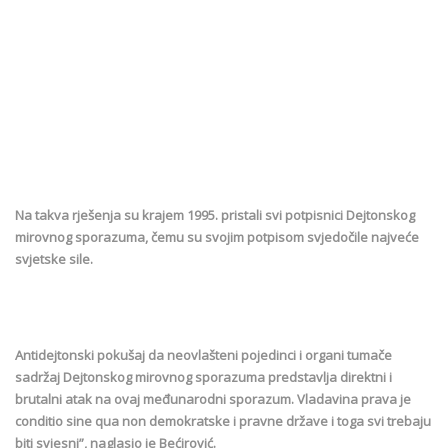
Na takva rješenja su krajem 1995. pristali svi potpisnici Dejtonskog
mirovnog sporazuma, čemu su svojim potpisom svjedočile najveće
svjetske sile.
Antidejtonski pokušaj da neovlašteni pojedinci i organi tumače
sadržaj Dejtonskog mirovnog sporazuma predstavlja direktni i
brutalni atak na ovaj međunarodni sporazum. Vladavina prava je
conditio sine qua non demokratske i pravne države i toga svi trebaju
biti svjesni”, naglasio je Bećirović.