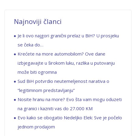
Najnoviji članci
Je li ovo najgori granični prelaz u BiH? U prosjeku
se čeka do…
Krećete na more automobilom? Ove dane
izbjegavajte u širokom luku, razlika u putovanju
može biti ogromna
Sud BiH potvrdio neutemeljenost narativa o
“legitimnom predstavljanju”
Nosite hranu na more? Evo šta vam mogu oduzeti
na granici i kazniti vas do 27.000 KM
Evo kako se obogatio Nedeljko Elek: Sve je počelo
jednom prodajom