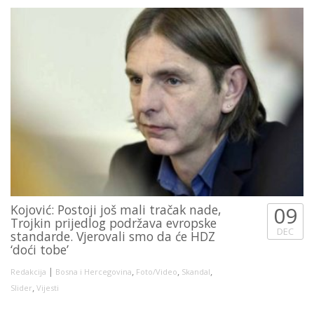
Kojović: Postoji još mali tračak nade,
09
Trojkin prijedlog podržava evropske
DEC
standarde. Vjerovali smo da će HDZ
‘doći tobe’
|
,
,
,
Redakcija
Bosna i Hercegovina
Foto/Video
Skandal
,
Slider
Vijesti