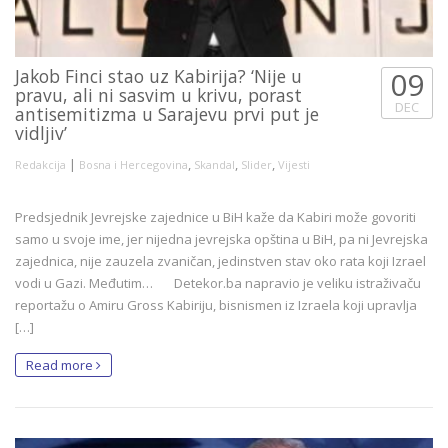
Jakob Finci stao uz Kabirija? ‘Nije u
09
pravu, ali ni sasvim u krivu, porast
DEC
antisemitizma u Sarajevu prvi put je
vidljiv’
|
,
,
,
Redakcija
Bosna i Hercegovina
Skandal
Slider
Vijesti
Predsjednik Jevrejske zajednice u BiH kaže da Kabiri može govoriti
samo u svoje ime, jer nijedna jevrejska opština u BiH, pa ni Jevrejska
zajednica, nije zauzela zvaničan, jedinstven stav oko rata koji Izrael
vodi u Gazi. Međutim… Detekor.ba napravio je veliku istraživaču
reportažu o Amiru Gross Kabiriju, bisnismen iz Izraela koji upravlja
[…]
Read more