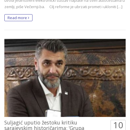
uvodi jedinstveni elektronički sustav naplate na svim autocestama u
zemlji, piše Večernji.ba. Cilj reforme je ubrzati promet i ukloniti […]
Read more
Suljagić uputio žestoku kritiku
10
sarajevskim historičarima: ‘Grupa