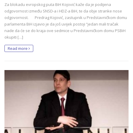
Za blokadu evropskog puta BiH Kojović kaže da je podijena
odgovornost između SNSD-a i HDZ-a BiH, te da obje stranke nose
odgovornost. Predrag Kojović, zastupnik u Predstavničkom domu
parlamenta BiH izjavio je da još uvijek postoji “jedan mali tračak
nade da će se do kraja ove sedmice u Predstavničkom domu PSBiH
okupiti […]
Read more