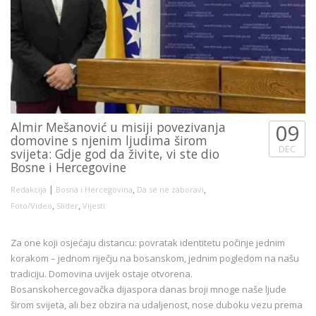
Almir Mešanović u misiji povezivanja
09
domovine s njenim ljudima širom
DEC
svijeta: Gdje god da živite, vi ste dio
Bosne i Hercegovine
|
,
,
Redakcija
Bosna i Hercegovina
Da se ne zaboravi
,
,
Foto/Video
Slider
Vijesti
Za one koji osjećaju distancu: povratak identitetu počinje jednim
korakom – jednom riječju na bosanskom, jednim pogledom na našu
tradiciju. Domovina uvijek ostaje otvorena.
Bosanskohercegovačka dijaspora danas broji mnoge naše ljude
širom svijeta, ali bez obzira na udaljenost, nose duboku vezu prema