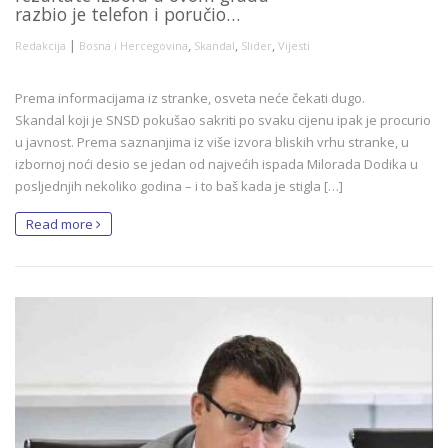
razbio je telefon i poručio…
|
,
,
,
Redakcija
Bosna i Hercegovina
Skandal
Slider
Vijesti
Prema informacijama iz stranke, osveta neće čekati dugo.
Skandal koji je SNSD pokušao sakriti po svaku cijenu ipak je procurio
u javnost. Prema saznanjima iz više izvora bliskih vrhu stranke, u
izbornoj noći desio se jedan od najvećih ispada Milorada Dodika u
posljednjih nekoliko godina – i to baš kada je stigla […]
Read more