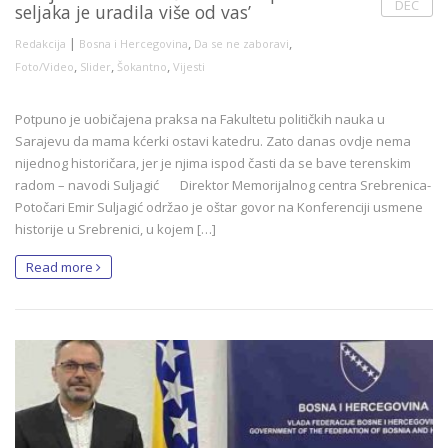
DEC
seljaka je uradila više od vas’
|
,
,
Redakcija
Bosna i Hercegovina
Da se ne zaboravi
,
,
,
Foto/Video
Slider
Šokantno
Vijesti
Potpuno je uobičajena praksa na Fakultetu političkih nauka u
Sarajevu da mama kćerki ostavi katedru. Zato danas ovdje nema
nijednog historičara, jer je njima ispod časti da se bave terenskim
radom – navodi Suljagić Direktor Memorijalnog centra Srebrenica-
Potočari Emir Suljagić održao je oštar govor na Konferenciji usmene
historije u Srebrenici, u kojem […]
Read more