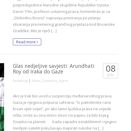
potpredsjednice Narodne skupštine Republike Srpske.
Davor Trlin, profesor ustavnog prava, komentirao je za
„Slobodnu Bosnu“ najnovija previranja po pitanju
otvaranja privremenog graničnog prijelaza kod Bosanske
Gradiške. Bilo je riječi […]
Read more
Glas nedjeljive savjesti: Arundhati
08
Roy od Iraka do Gaze
JUN
|
,
,
Redakcija
Slider
Šokantno
Vijesti
Ako je Irak bio uvod u suspenziju međunarodnog prava,
Gaza je njegova potpuna sahrana. “Iz palestinske rane
krvari cijeli svijet”, jer ako tamo ljudska prava ne vrijede
ništa, onda su ona mrtvo slovo na papiru za bilo kojeg
čovjeka na planeti. Kada zapadni establišment i njegovi
medijski sateliti pokušavaju mapirati sukobe na […]