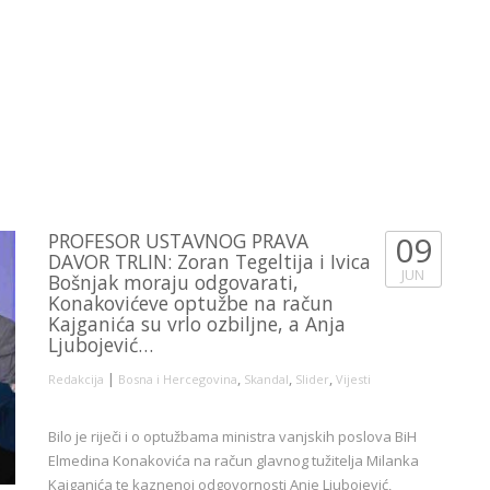
PROFESOR USTAVNOG PRAVA
09
DAVOR TRLIN: Zoran Tegeltija i Ivica
JUN
Bošnjak moraju odgovarati,
Konakovićeve optužbe na račun
Kajganića su vrlo ozbiljne, a Anja
Ljubojević…
|
,
,
,
Redakcija
Bosna i Hercegovina
Skandal
Slider
Vijesti
Bilo je riječi i o optužbama ministra vanjskih poslova BiH
Elmedina Konakovića na račun glavnog tužitelja Milanka
Kajganića te kaznenoj odgovornosti Anje Ljubojević,