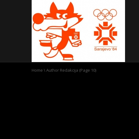
Home
\
Author Redakcija
(Page 10)