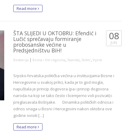
Read more
ŠTA SLIJEDI U OKTOBRU: Efendić i
08
Lučić sprečavaju formiranje
JUN
probosanske većine u
Predsjedništvu BiH!
|
,
,
,
Redakcija
Bosna i Hercegovina
Skandal
Slider
Vijesti
Srpsko-hrvatska politička većina u institucijama Bosne i
Hercegovine u svakoj prilici, kada je to god mogla,
napuštala je princip dogovora (pa i princip dogovora
naroda na koji se tako često i licemjerno voli pozivati) i
preglasavala Bošnjake. Dinamika političkih odnosa i
odnos snaga u Bosni i Hercegovini nakon oktobra ove
godine ovisiti […]
Read more