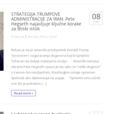
STRATEGIJA TRUMPOVE
08
ADMINISTRACIJE ZA IRAN: Pete
JUN
Hegseth najavljuje ključne korake
za Bliski istok
|
,
,
Redakcija
Skandal
Slider
Vijesti
Rekao je da je američki predsjednik Donald Trump
“posvećen” osiguravanju dogovora koji bi spriječio
Teheran da dobije nuklearno oružje. Američki ministar
obrane Pete Hegseth izjavio je da, iako se “veliki dogovor”
s Iranom čini neizbježnim, Washington ostaje spreman
djelovati ako diplomacija ne uspije. “Spremni smo učiniti
sve što je potrebno […]
Read more