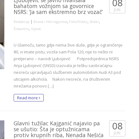
Ljubojević se javno hvalisala
08
bahatom vožnjom sa govornice
JUN
NSRS: ‘Ja sam ekstremno brz vozač’
|
,
,
,
Redakcija
Bosna i Hercegovina
Foto/Video
Slider
,
Šokantno
Vijesti
U Glamoču, tamo gdje nema žive duše, gdje je ograničenje
80, vi imate pistu, vozila sam Pola 120, nije to nešto ni
pretjerano – navodi Ljubojević Potpredsjednica NSRS
Anja Ljubojević (SNSD) izazvala je tešku saobraćajnu
nesreću upravljajući službenim automobilom Audi A3 pod
uticajem alkohola. Nakon nesreće, na društvenim
mrežama ponovo […]
Read more
Glavni tužilac Kajganić najavio pa
08
se ušutio: Šta je optužnicama
JUN
protiv krupnih riba, Nenada Nešića