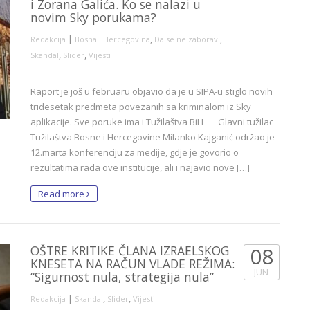
i Zorana Galića. Ko se nalazi u
novim Sky porukama?
|
,
,
Redakcija
Bosna i Hercegovina
Da se ne zaboravi
,
,
Skandal
Slider
Vijesti
Raport je još u februaru objavio da je u SIPA-u stiglo novih
tridesetak predmeta povezanih sa kriminalom iz Sky
aplikacije. Sve poruke ima i Tužilaštva BiH Glavni tužilac
Tužilaštva Bosne i Hercegovine Milanko Kajganić održao je
12.marta konferenciju za medije, gdje je govorio o
rezultatima rada ove institucije, ali i najavio nove […]
Read more
OŠTRE KRITIKE ČLANA IZRAELSKOG
08
KNESETA NA RAČUN VLADE REŽIMA:
JUN
“Sigurnost nula, strategija nula”
|
,
,
Redakcija
Skandal
Slider
Vijesti