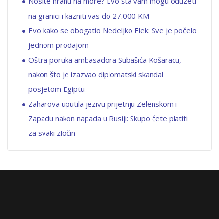
Nosite hranu na more? Evo šta vam mogu oduzeti
na granici i kazniti vas do 27.000 KM
Evo kako se obogatio Nedeljko Elek: Sve je počelo
jednom prodajom
Oštra poruka ambasadora Subašića Košaracu,
nakon što je izazvao diplomatski skandal
posjetom Egiptu
Zaharova uputila jezivu prijetnju Zelenskom i
Zapadu nakon napada u Rusiji: Skupo ćete platiti
za svaki zločin