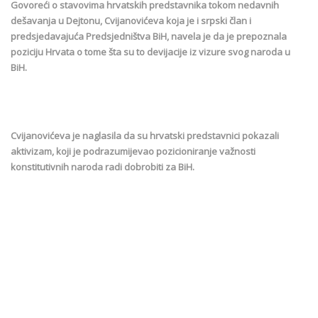
Govoreći o stavovima hrvatskih predstavnika tokom nedavnih
dešavanja u Dejtonu, Cvijanovićeva koja je i srpski član i
predsjedavajuća Predsjedništva BiH, navela je da je prepoznala
poziciju Hrvata o tome šta su to devijacije iz vizure svog naroda u
BiH.
Cvijanovićeva je naglasila da su hrvatski predstavnici pokazali
aktivizam, koji je podrazumijevao pozicioniranje važnosti
konstitutivnih naroda radi dobrobiti za BiH.