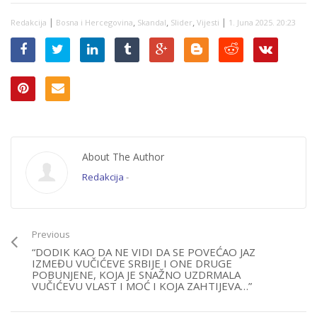
osobno – igra
asocijacija, Milorad
|
,
,
,
|
Redakcija
Bosna i Hercegovina
Skandal
Slider
Vijesti
1. Juna 2025. 20:23
Dodik je politički…“
About The Author
Redakcija
-
Previous
“DODIK KAO DA NE VIDI DA SE POVEĆAO JAZ
IZMEĐU VUČIĆEVE SRBIJE I ONE DRUGE
POBUNJENE, KOJA JE SNAŽNO UZDRMALA
VUČIĆEVU VLAST I MOĆ I KOJA ZAHTIJEVA…”