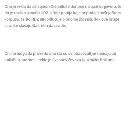
Ona je rekla da se zajedničke odluke donose na bazi dogovora, te
da je razlika između HDZ-a BiH i partija koje pripadaju bošnjačkom
korpusu, ta što HDZ BiH odlučuje o onome što radi, dok ove druge
stranke slušaju šta treba da urade.
Oni ne mogu da provedu ono šta su se obavezali jer nemaju taj
politički kapacitet – rekla je Cvijanovićevaza Njuzmaks Balkans.