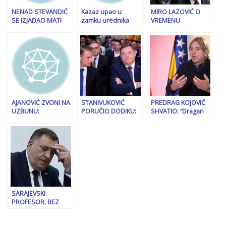
NENAD STEVANDIĆ
Kazaz upao u
MIRO LAZOVIĆ O
SE IZJADAO MATI
zamku urednika
VREMENU
ĐAKOVIĆU: “Nijemci
emisije na Čovićevoj
RASPLETA: “Kriza u
nas sad vozaju
televiziji, zbunio se i
BiH ulazi u finiš. Ili
godinu dana,
otkrio da Nikšić
će RS i Milorad
svejedno nam je…”
svjesno obmanjuje
Dodik biti
javnost po pitanju
pobjednici, ili će
izbornog zakona!
država poraziti te
politike”
AJANOVIĆ ZVONI NA
STANIVUKOVIĆ
PREDRAG KOJOVIĆ
UZBUNU:
PORUČIO DODIKU:
SHVATIO: “Dragan
Međunarodna
“To je politička
Čović je splektaroš
zajednica ima
sramota, ne treba
koji ljude zavlači, na
pravnu i moralnu
nam zvaničnik koji
sastancima je
obavezu da ODMAH
nas može
govorio da je
djeluje u BiH!
predstavljati samo u
Dodik…”
SARAJEVSKI
PROFESOR, BEZ
DLAKE NA JEZIKU:
„Ništa lično ni