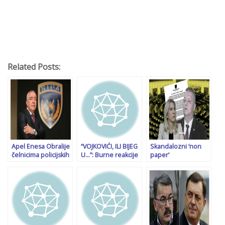
Related Posts:
Apel Enesa Obralije
“VOJKOVIĆI, ILI BIJEG
Skandalozni ‘non
čelnicima policijskih
U…”: Burne reakcije
paper’
agencija: Ako
na društvenim
parlamentarcima EU
dobijete naredbu
mrežama nakon
proslijedio je Obrad
da počinite krivično
istupa Milorada
Kesić, ambasador
djelo, odbijte je,
Dodika, oglasili se
BiH u EU: Uradio
poštujte Ustav BiH
Franjo Ninić, Haris
sam isto što su radili
Imamović…
Lagumdžija i Alkalaj