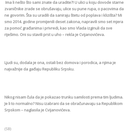
Ima li nešto što sami znate da uradite?! U ulici u koju dovode starne
zvaničnike zrade se obrušavaju, ulice su pune rupa, o pacovima da
ne govorim. Šta su uradili da saniraju štetu od poplava i klizišta? Mi
smo 2014. godine promijenili deset zakona, napravili smo set mjera
za pomoć građanima i privredi, kao smo Vlada izginuli da sve
riješimo. Oni su stavili prst u uho – rekla je Cvijanovićeva.
Ljudi su, dodala je ona, ostali bez domova i porodica, a njima je
najvažnije da gađaju Republiku Srpsku.
Nikog nisam čula da je pokazao trunku samilosti prema tim ljudima.
Je li to normalno? Nisu izabrani da se obračunavaju sa Republikom
Srpskom – naglasila je Cvijanovićeva.
(SB)