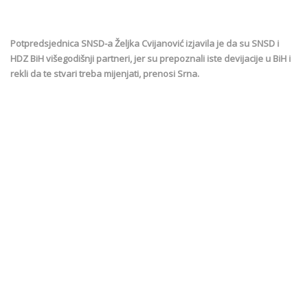
Potpredsjednica SNSD-a Željka Cvijanović izjavila je da su SNSD i
HDZ BiH višegodišnji partneri, jer su prepoznali iste devijacije u BiH i
rekli da te stvari treba mijenjati, prenosi Srna.