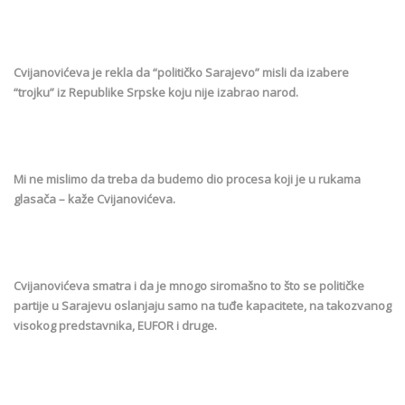
Cvijanovićeva je rekla da “političko Sarajevo” misli da izabere
“trojku” iz Republike Srpske koju nije izabrao narod.
Mi ne mislimo da treba da budemo dio procesa koji je u rukama
glasača – kaže Cvijanovićeva.
Cvijanovićeva smatra i da je mnogo siromašno to što se političke
partije u Sarajevu oslanjaju samo na tuđe kapacitete, na takozvanog
visokog predstavnika, EUFOR i druge.