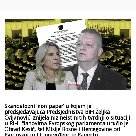
Skandalozni ‘non paper’ u kojem je
predsjedavajuća Predsjedništva BiH Željka
Cvijanović iznijela niz neistinitih tvrdnji o situaciji
u BiH, članovima Evropskog parlamenta uručio je
Obrad Kesić, šef Misije Bosne i Hercegovine pri
Evropskoj uniji, potvrđeno je Raportu.