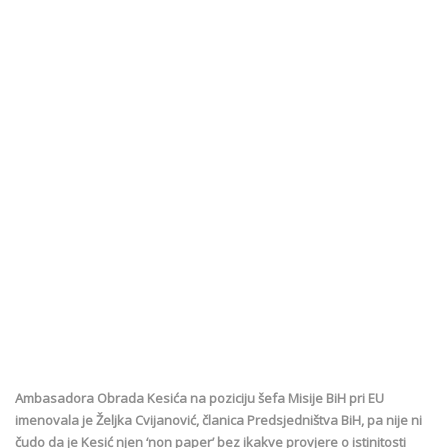
Ambasadora Obrada Kesića na poziciju šefa Misije BiH pri EU
imenovala je Željka Cvijanović, članica Predsjedništva BiH, pa nije ni
čudo da je Kesić njen ‘non paper’ bez ikakve provjere o istinitosti