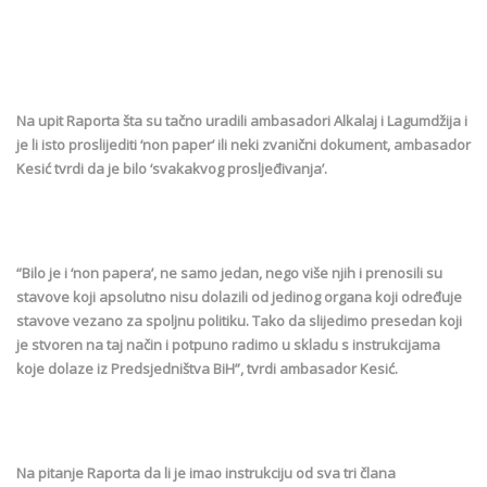
Na upit Raporta šta su tačno uradili ambasadori Alkalaj i Lagumdžija i
je li isto proslijediti ‘non paper’ ili neki zvanični dokument, ambasador
Kesić tvrdi da je bilo ‘svakakvog prosljeđivanja’.
“Bilo je i ‘non papera’, ne samo jedan, nego više njih i prenosili su
stavove koji apsolutno nisu dolazili od jedinog organa koji određuje
stavove vezano za spoljnu politiku. Tako da slijedimo presedan koji
je stvoren na taj način i potpuno radimo u skladu s instrukcijama
koje dolaze iz Predsjedništva BiH”, tvrdi ambasador Kesić.
Na pitanje Raporta da li je imao instrukciju od sva tri člana