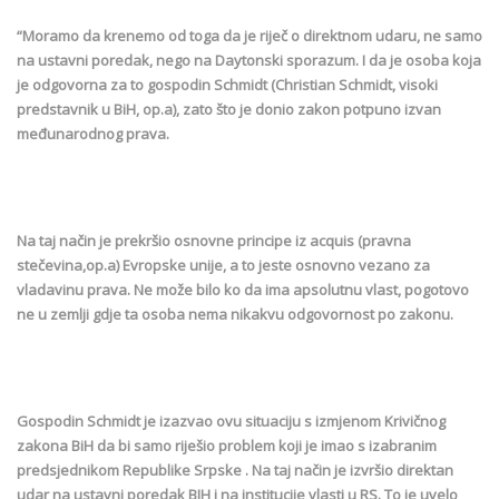
“Moramo da krenemo od toga da je riječ o direktnom udaru, ne samo
na ustavni poredak, nego na Daytonski sporazum. I da je osoba koja
je odgovorna za to gospodin Schmidt (Christian Schmidt, visoki
predstavnik u BiH, op.a), zato što je donio zakon potpuno izvan
međunarodnog prava.
Na taj način je prekršio osnovne principe iz acquis (pravna
stečevina,op.a) Evropske unije, a to jeste osnovno vezano za
vladavinu prava. Ne može bilo ko da ima apsolutnu vlast, pogotovo
ne u zemlji gdje ta osoba nema nikakvu odgovornost po zakonu.
Gospodin Schmidt je izazvao ovu situaciju s izmjenom Krivičnog
zakona BiH da bi samo riješio problem koji je imao s izabranim
predsjednikom Republike Srpske . Na taj način je izvršio direktan
udar na ustavni poredak BIH i na institucije vlasti u RS. To je uvelo