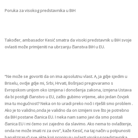
Poruka za visokog predstavnika u BiH
Također, ambasador Kesić smatra da visoki predstavnik u BiH svoje
ovlasti može primijeniti na ubrzanju članstva BiH u EU.
“Ne može se govoriti da on ima apsolutnu vlast. A, ja gdje sjedim u
Briselu, ovdje gdje mi, Srbi, Hrvati, Bošnjaci pregovaramo s
Evropskom unijom oko izmjena i donošenja zakona, izmjena Ustava
da bi postigli članstvo u EU, zašto gubimo vrijeme, ako jedan čovjek
ima tu mogućnost? Neka on to uradi preko noći i riješili smo problem .
Ako je to validno,onda je validno da on izmijeni sve što je potrebno
da BiH postane članica EU. I neka nam samo javi da smo postali
članica EU i mi ćemo svi zajedno da slavimo. Ako nema to ovlaštenje,
onda ne može imati ni za ovo”, kaže Kesić, na taj način u potpunosti
banalizirajući sve akte koji propisuju ovlasti visokog predstavnika.