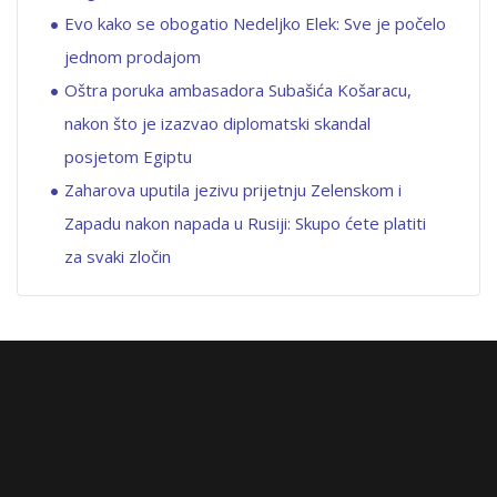
Evo kako se obogatio Nedeljko Elek: Sve je počelo
jednom prodajom
Oštra poruka ambasadora Subašića Košaracu,
nakon što je izazvao diplomatski skandal
posjetom Egiptu
Zaharova uputila jezivu prijetnju Zelenskom i
Zapadu nakon napada u Rusiji: Skupo ćete platiti
za svaki zločin