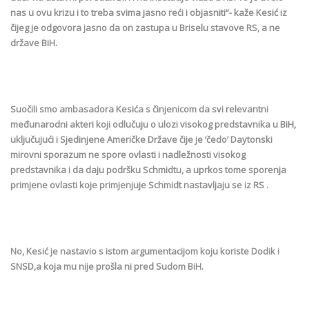
nas u ovu krizu i to treba svima jasno reći i objasniti“- kaže Kesić iz
čijeg je odgovora jasno da on zastupa u Briselu stavove RS, a ne
države BiH.
Suočili smo ambasadora Kesića s činjenicom da svi relevantni
međunarodni akteri koji odlučuju o ulozi visokog predstavnika u BiH,
uključujući i Sjedinjene Američke Države čije je ‘čedo’ Daytonski
mirovni sporazum ne spore ovlasti i nadležnosti visokog
predstavnika i da daju podršku Schmidtu, a uprkos tome sporenja
primjene ovlasti koje primjenjuje Schmidt nastavljaju se iz RS .
No, Kesić je nastavio s istom argumentacijom koju koriste Dodik i
SNSD,a koja mu nije prošla ni pred Sudom BiH.