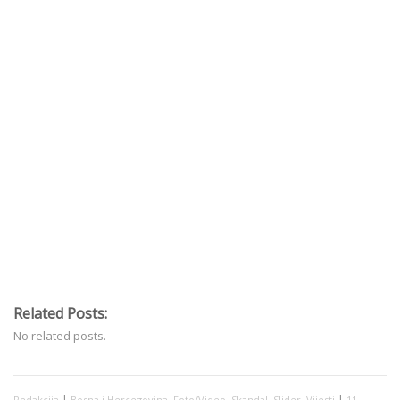
Related Posts:
No related posts.
|
,
,
,
,
|
Redakcija
Bosna i Hercegovina
Foto/Video
Skandal
Slider
Vijesti
11.