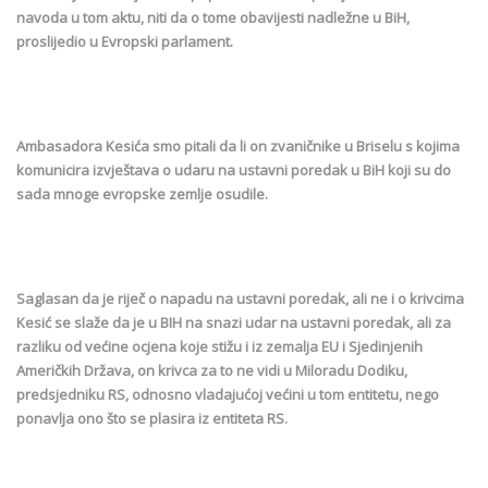
navoda u tom aktu, niti da o tome obavijesti nadležne u BiH,
proslijedio u Evropski parlament.
Ambasadora Kesića smo pitali da li on zvaničnike u Briselu s kojima
komunicira izvještava o udaru na ustavni poredak u BiH koji su do
sada mnoge evropske zemlje osudile.
Saglasan da je riječ o napadu na ustavni poredak, ali ne i o krivcima
Kesić se slaže da je u BIH na snazi udar na ustavni poredak, ali za
razliku od većine ocjena koje stižu i iz zemalja EU i Sjedinjenih
Američkih Država, on krivca za to ne vidi u Miloradu Dodiku,
predsjedniku RS, odnosno vladajućoj većini u tom entitetu, nego
ponavlja ono što se plasira iz entiteta RS.