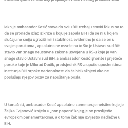
Iako je ambasador Kesić stava da svi u BiH trebaju staviti fokus na to
da se pronađe izlaz iz krize u koju je zapala BiH i da se ni u kojem
slučaju ne smiju ugroziti mir i stabilnost, evidentno je da se on u
svojim porukama , apsolutno ne osvrće na to što je Ustavni sud BiH
stavio van snage neustavne zakone usvojene u RS-u koje je van
snage stavio Ustavni sud BiH, a ambasador Kesić ignoriše i prijeteće
poruke koje je Milorad Dodik, predsjednik RS-a uputio uposlenicima
institucija BiH srpske nacionalnosti da će biti kažnjeni ako ne
poslušaju njegov poziv za napuštanje posla.
U konačnici, ambasador Kesić apsolutno zanemaruje neistine koje je
Željka Cvijanović iznijela u „non paperu“ kojeg je on proslijedio
evropskim parlamentarcima, a o tome čak nije izvijestio nadležne u
BiH.