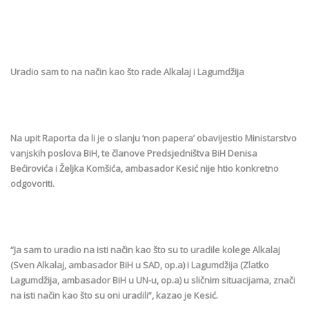
Uradio sam to na način kao što rade Alkalaj i Lagumdžija
Na upit Raporta da li je o slanju ‘non papera’ obavijestio Ministarstvo
vanjskih poslova BiH, te članove Predsjedništva BiH Denisa
Bećirovića i Željka Komšića, ambasador Kesić nije htio konkretno
odgovoriti.
“Ja sam to uradio na isti način kao što su to uradile kolege Alkalaj
(Sven Alkalaj, ambasador BiH u SAD, op.a) i Lagumdžija (Zlatko
Lagumdžija, ambasador BiH u UN-u, op.a) u sličnim situacijama, znači
na isti način kao što su oni uradili”, kazao je Kesić.