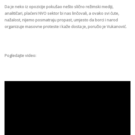
Da je neko iz opozicije pokušao nešto slično režimski mediji,
analitičari, plaćeni NVO sektor bi nas linčovali, a ovako svi ćute,
nažalost, nijemo posmatraju propast, umjesto da borci i narod
organizuje masovne proteste i kaže dosta je, poručio je Vukanović.
Pogledajte video: