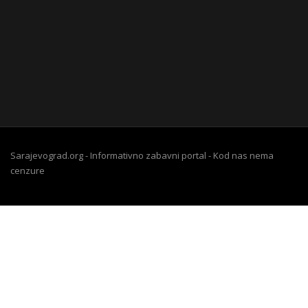
Sarajevograd.org - Informativno zabavni portal - Kod nas nema
cenzure