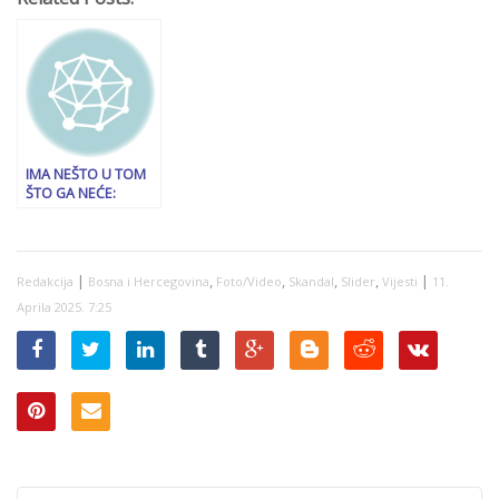
IMA NEŠTO U TOM
ŠTO GA NEĆE:
Aleksandar Vučić
priznao šta ga
brine, a vezano je
za RS i Milorada
|
,
,
,
,
|
Redakcija
Bosna i Hercegovina
Foto/Video
Skandal
Slider
Vijesti
11.
Dodika
Aprila 2025. 7:25