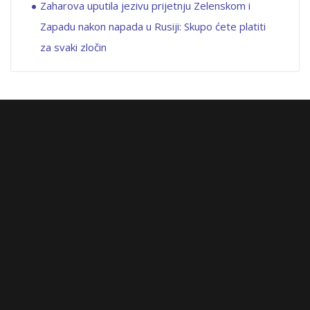
Zaharova uputila jezivu prijetnju Zelenskom i
Zapadu nakon napada u Rusiji: Skupo ćete platiti
za svaki zločin