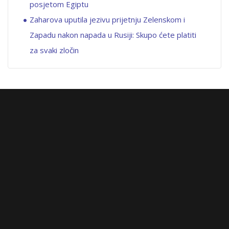
posjetom Egiptu
Zaharova uputila jezivu prijetnju Zelenskom i
Zapadu nakon napada u Rusiji: Skupo ćete platiti
za svaki zločin