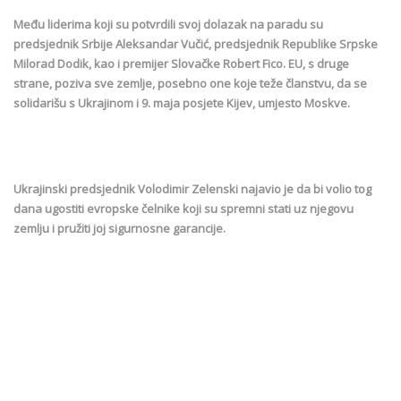
Među liderima koji su potvrdili svoj dolazak na paradu su
predsjednik Srbije Aleksandar Vučić, predsjednik Republike Srpske
Milorad Dodik, kao i premijer Slovačke Robert Fico. EU, s druge
strane, poziva sve zemlje, posebno one koje teže članstvu, da se
solidarišu s Ukrajinom i 9. maja posjete Kijev, umjesto Moskve.
Ukrajinski predsjednik Volodimir Zelenski najavio je da bi volio tog
dana ugostiti evropske čelnike koji su spremni stati uz njegovu
zemlju i pružiti joj sigurnosne garancije.