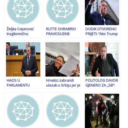
Željka Cvijanović
RUTTE OHRABRIO
DODIK OTVORENO
tragikomično
PRAVOSUDNE
PRIJETI: “Ako Trump
pokušala objasniti
INSTITUCIJE BiH:
bude vodio sličnu
Rubijevu poruku:
“Presuda Dodiku je
politiku na ovim
“To je rabota starih
realnost. Na BiH je
prostorima kao
struktura”
da ovo riješi!”
Biden, mi ćemo…”
HAOS U
Hrvatici zabranili
POLITOLOG DAVOR
PARLAMENTU
ulazak u Srbiju jer je
GJENERO ZA „SB“:
REPUBLIKE SRPSKE:
“sigurnosna
Vučićeva pasivna
Pogledajte kako je
prijetnja”: “Grijeh mi
agresija sada je
Radovan Višković
je što volim Srbe i
posve očito odraz
priznao da je u
Srbiju”
paničnog straha, ali
kriminalu…
postoji i veliki
problem…