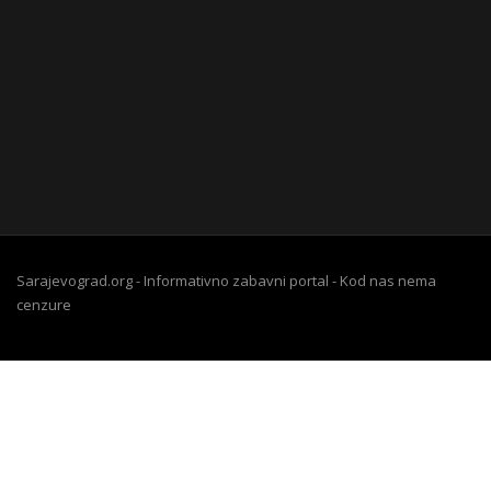
Sarajevograd.org - Informativno zabavni portal - Kod nas nema
cenzure