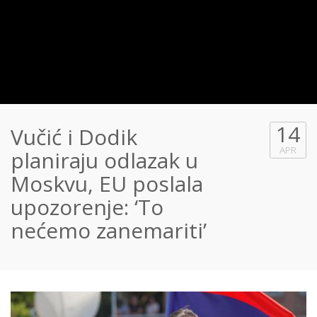
14
Vučić i Dodik
APR
planiraju odlazak u
Moskvu, EU poslala
upozorenje: ‘To
nećemo zanemariti’