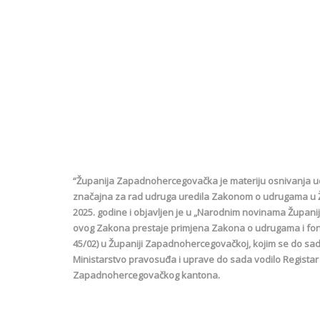
“Županija Zapadnohercegovačka je materiju osnivanja udrug
značajna za rad udruga uredila Zakonom o udrugama u Žu
2025. godine i objavljen je u „Narodnim novinama Župan
ovog Zakona prestaje primjena Zakona o udrugama i fond
45/02) u Županiji Zapadnohercegovačkoj, kojim se do sad
Ministarstvo pravosuđa i uprave do sada vodilo Registar
Zapadnohercegovačkog kantona.