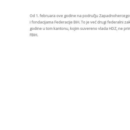
Od 1. februara ove godine na području Zapadnohercegova
i fondacijama Federacije BiH. To je već drugi federalni za
godine u tom kantonu, kojim suvereno vlada HDZ, ne pri
FBiH.