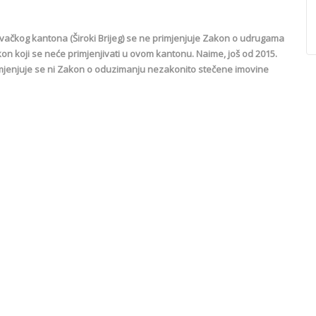
čkog kantona (Široki Brijeg) se ne primjenjuje Zakon o udrugama
kon koji se neće primjenjivati u ovom kantonu. Naime, još od 2015.
mjenjuje se ni Zakon o oduzimanju nezakonito stečene imovine