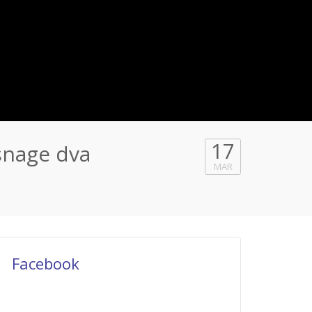
17
snage dva
MAR
Facebook