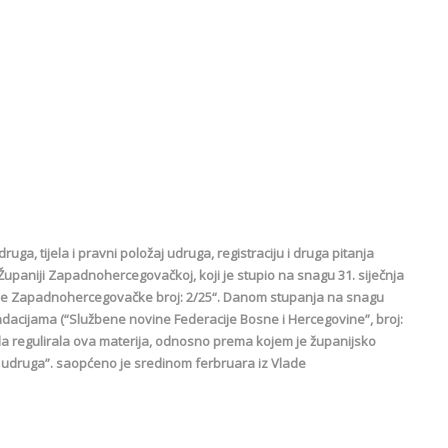
a, tijela i pravni položaj udruga, registraciju i druga pitanja
paniji Zapadnohercegovačkoj, koji je stupio na snagu 31. siječnja
ije Zapadnohercegovačke broj: 2/25“. Danom stupanja na snagu
acijama (“Službene novine Federacije Bosne i Hercegovine”, broj:
a regulirala ova materija, odnosno prema kojem je županijsko
 udruga”. saopćeno je sredinom ferbruara iz Vlade