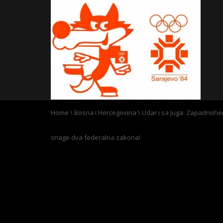
Home
\
Bosna i Hercegovina
\
Udar i sa Juga: Zapadnohe
snage dva federalna zakona!