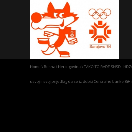
Home
\
Bosna i Hercegovina
\
TAKO TO RADE SNSD I HDZ: P
usvojili svoj prijedlog da se iz dobiti Centralne banke BiH 