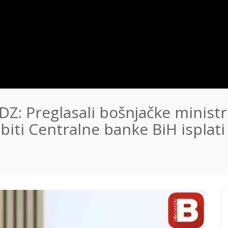
 Preglasali bošnjačke ministre 
obiti Centralne banke BiH isplat