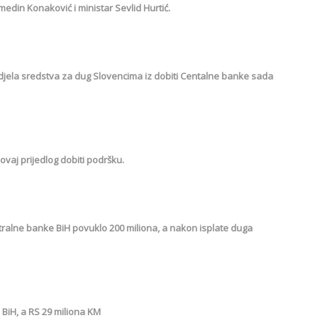
lmedin Konaković i ministar Sevlid Hurtić.
odjela sredstva za dug Slovencima iz dobiti Centalne banke sada
 ovaj prijedlog dobiti podršku.
ntralne banke BiH povuklo 200 miliona, a nakon isplate duga
 BiH, a RS 29 miliona KM