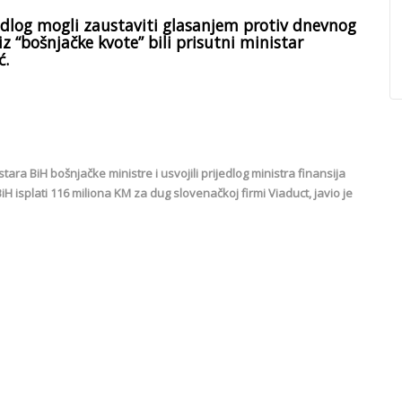
jedlog mogli zaustaviti glasanjem protiv dnevnog
 iz “bošnjačke kvote” bili prisutni ministar
ć.
tara BiH bošnjačke ministre i usvojili prijedlog ministra finansija
 isplati 116 miliona KM za dug slovenačkoj firmi Viaduct, javio je