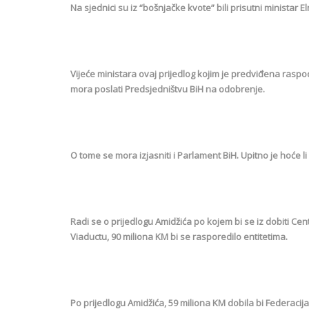
Na sjednici su iz “bošnjačke kvote” bili prisutni ministar E
Vijeće ministara ovaj prijedlog kojim je predviđena rasp
mora poslati Predsjedništvu BiH na odobrenje.
O tome se mora izjasniti i Parlament BiH. Upitno je hoće li
Radi se o prijedlogu Amidžića po kojem bi se iz dobiti Ce
Viaductu, 90 miliona KM bi se rasporedilo entitetima.
Po prijedlogu Amidžića, 59 miliona KM dobila bi Federacija