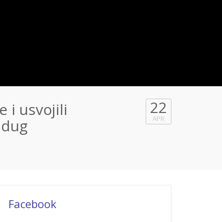
22
i usvojili
APR
i dug
Facebook