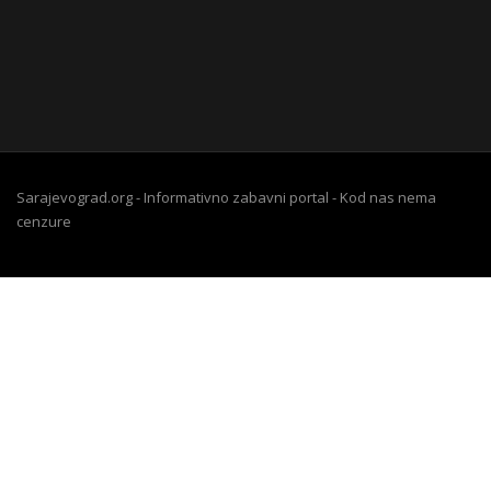
Sarajevograd.org - Informativno zabavni portal - Kod nas nema
cenzure