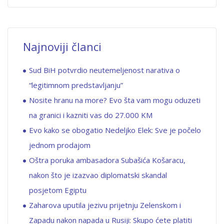
Najnoviji članci
Sud BiH potvrdio neutemeljenost narativa o
“legitimnom predstavljanju”
Nosite hranu na more? Evo šta vam mogu oduzeti
na granici i kazniti vas do 27.000 KM
Evo kako se obogatio Nedeljko Elek: Sve je počelo
jednom prodajom
Oštra poruka ambasadora Subašića Košaracu,
nakon što je izazvao diplomatski skandal
posjetom Egiptu
Zaharova uputila jezivu prijetnju Zelenskom i
Zapadu nakon napada u Rusiji: Skupo ćete platiti