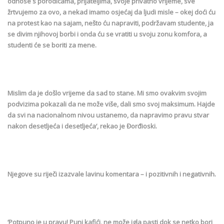
odnose s porodicama, prijateljima, svoje privatno vrijeme, sve
žrtvujemo za ovo, a nekad imamo osjećaj da ljudi misle – okej doći ću
na protest kao na sajam, nešto ću napraviti, podržavam studente, ja
se divim njihovoj borbi i onda ću se vratiti u svoju zonu komfora, a
studenti će se boriti za mene.
Mislim da je došlo vrijeme da sad to stane. Mi smo ovakvim svojim
podvizima pokazali da ne može više, dali smo svoj maksimum. Hajde
da svi na nacionalnom nivou ustanemo, da napravimo pravu stvar
nakon desetljeća i desetljeća‘, rekao je Đorđioski.
Njegove su riječi izazvale lavinu komentara – i pozitivnih i negativnih.
‘Potpuno je u pravu! Puni kafići, ne može igla pasti dok se netko bori