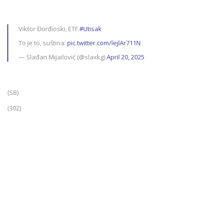
Viktor Đorđioski, ETF.
#Utisak
To je to, suština:
pic.twitter.com/lejlAr711N
— Slađan Mijailović (@slaxkg)
April 20, 2025
(SB)
(302)