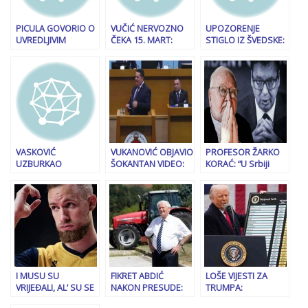
PICULA GOVORIO O
VUČIĆ NERVOZNO
UPOZORENJE
UVREDLJIVIM
ČEKA 15. MART:
STIGLO IZ ŠVEDSKE:
KOMENTARIMA
“Fokusirali na
“Građani BiH u
SRBIJANSKIH VLASTI:
bezbejdnosne
dijaspori ne sjede
“Ta vrsta arogancije
izazove na Kosovu i
mirno, zna se za
je jedna vrsta
Bosni i Hercegovini!”
secesionističko
nesigurnosti i…”
djelovanje Dodika”
VASKOVIĆ
VUKANOVIĆ OBJAVIO
PROFESOR ŽARKO
UZBURKAO
ŠOKANTAN VIDEO:
KORAĆ: “U Srbiji
JAVNOST: Tužioci
Nedugo nakon ovih
raste stravičan
pregovarali s
riječi Nenada
otpor koji će završiti
Dodikom, odmah ih
Stevandića zapaljen
tragedijom…”
odstraniti, poznata
je automobil…
imena…
I MUSU SU
FIKRET ABDIĆ
LOŠE VIJESTI ZA
VRIJEĐALI, AL’ SU SE
NAKON PRESUDE:
TRUMPA:
POKAJALI: Kako to da
“Ide žalba, imam
Objavljene