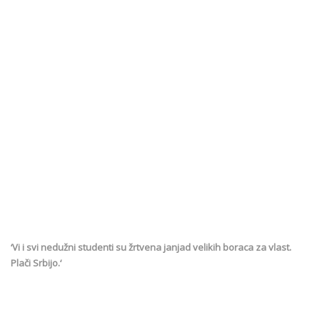
‘Vi i svi nedužni studenti su žrtvena janjad velikih boraca za vlast.
Plači Srbijo.‘