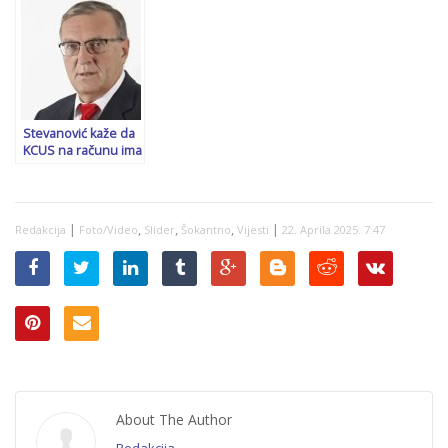
su gledatelji “Sport
vremena pošto ću
prognoze nakon
Kluba” tokom
živjeti…”
uvođenja američkih
prenosa iz “Arene”
carina…
mogli čuti “Vučiću
pe*eru”…
Stevanović kaže da
KCUS na računu ima
70 miliona KM, a
pacijenti spavaju u
prljavoj posteljini,
bez zavoja,
|
,
,
,
|
Redakcija
Foto/Video
Slider
Šokantno
Vijesti
22. Aprila 2025. 7:47
sapuna…
About The Author