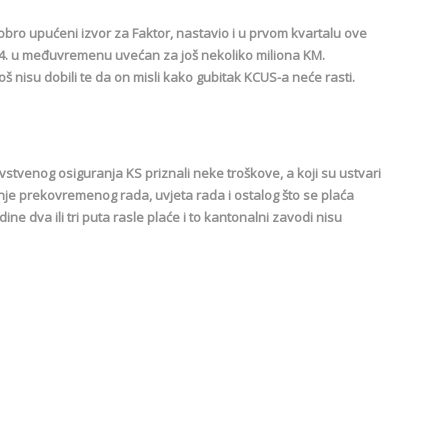
bro upućeni izvor za Faktor, nastavio i u prvom kvartalu ove
24. u međuvremenu uvećan za još nekoliko miliona KM.
oš nisu dobili te da on misli kako gubitak KCUS-a neće rasti.
vstvenog osiguranja KS priznali neke troškove, a koji su ustvari
anje prekovremenog rada, uvjeta rada i ostalog što se plaća
ne dva ili tri puta rasle plaće i to kantonalni zavodi nisu