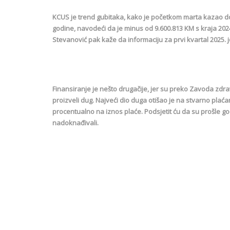
KCUS je trend gubitaka, kako je početkom marta kazao do
godine, navodeći da je minus od 9.600.813 KM s kraja 20
Stevanović pak kaže da informaciju za prvi kvartal 2025. j
Finansiranje je nešto drugačije, jer su preko Zavoda zdra
proizveli dug. Najveći dio duga otišao je na stvarno plać
procentualno na iznos plaće. Podsjetit ću da su prošle godi
nadoknađivali.