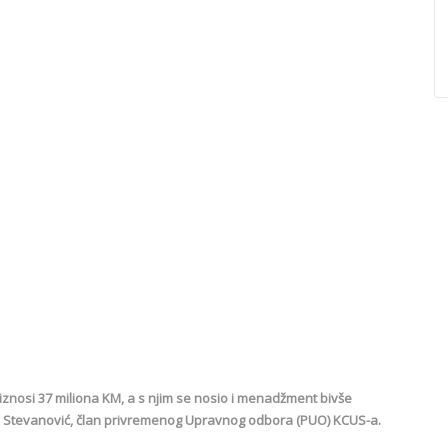
iznosi 37 miliona KM, a s njim se nosio i menadžment bivše
an Stevanović, član privremenog Upravnog odbora (PUO) KCUS-a.