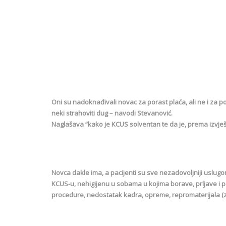
Oni su nadoknađivali novac za porast plaća, ali ne i za po
neki strahoviti dug – navodi Stevanović.
Naglašava “kako je KCUS solventan te da je, prema izvješ
Novca dakle ima, a pacijenti su sve nezadovoljniji uslugo
KCUS-u, nehigijenu u sobama u kojima borave, prljave i 
procedure, nedostatak kadra, opreme, repromaterijala (za