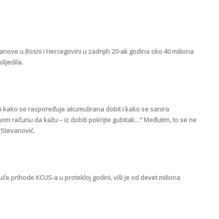
nove u Bosni i Hercegovini u zadnjih 20-ak godina oko 40 miliona
lijedila.
kako se raspoređuje akumulirana dobit i kako se sanira
nom računu da kažu – iz dobiti pokrijte gubitak…” Međutim, to se ne
 Stevanović.
će prihode KCUS-a u protekloj godini, viši je od devet miliona