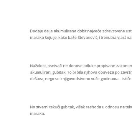
Dodaje da je akumulirana dobit najveće zdravstvene usta
maraka koju je, kako kaže Stevanović, i trenutna vlast nas
Nažalost, osnivači ne donose odluke propisane zakonom 
akumulirani gubitak. To bi bila njihova obaveza po završ
dešava, nego se knjigovodstveno vuče godinama – ističe
No stvarni tekući gubitak, višak rashoda u odnosu na teku
maraka.