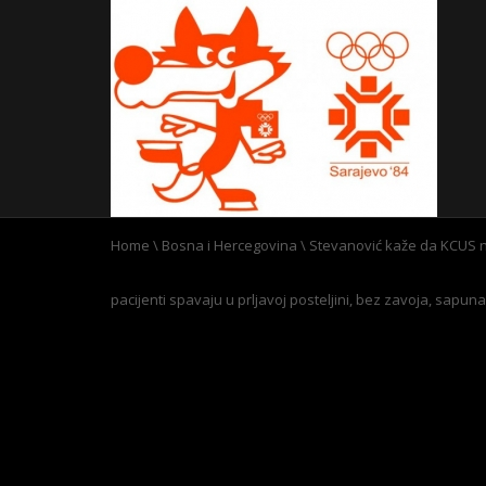
Home
\
Bosna i Hercegovina
\
Stevanović kaže da KCUS n
pacijenti spavaju u prljavoj posteljini, bez zavoja, sapun