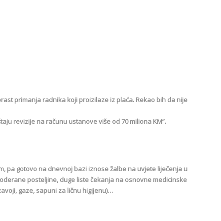
rast primanja radnika koji proizilaze iz plaća. Rekao bih da nije
taju revizije na računu ustanove više od 70 miliona KM”.
m, pa gotovo na dnevnoj bazi iznose žalbe na uvjete liječenja u
poderane posteljine, duge liste čekanja na osnovne medicinske
voji, gaze, sapuni za ličnu higijenu)…