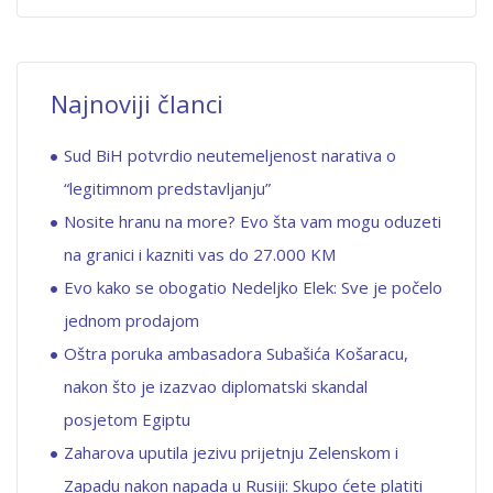
Najnoviji članci
Sud BiH potvrdio neutemeljenost narativa o
“legitimnom predstavljanju”
Nosite hranu na more? Evo šta vam mogu oduzeti
na granici i kazniti vas do 27.000 KM
Evo kako se obogatio Nedeljko Elek: Sve je počelo
jednom prodajom
Oštra poruka ambasadora Subašića Košaracu,
nakon što je izazvao diplomatski skandal
posjetom Egiptu
Zaharova uputila jezivu prijetnju Zelenskom i
Zapadu nakon napada u Rusiji: Skupo ćete platiti