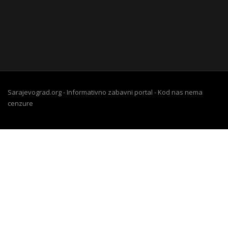
Sarajevograd.org - Informativno zabavni portal - Kod nas nema
cenzure