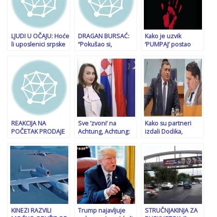
LJUDI U OČAJU: Hoće
DRAGAN BURSAĆ:
Kako je uzvik
li uposlenici srpske
“Pokušao si,
‘PUMPAJ’ postao
nacionalnosti
Milorade, preveslati
lajtmotiv
poslušati Dodika i
sve redom, ali na
studentskih
napustiti poslove u
kraju si preveslao
protesta u Srbiji:
državnim
samo sebe”
Sve je počelo u
institucijama
kafani, uz pjesmu
Darka Lazića…
REAKCIJA NA
Sve ‘zvoni’ na
Kako su partneri
POČETAK PRODAJE
Achtung, Achtung:
izdali Dodika,
OBVEZNICA U
Ko je Dodikova
procurili detalji:
MANJEM BH.
savjetnica Aurora
Stevandić je
ENTITETU: “Vlada
Weiss koja se ranije
iznenađen rekao
RS-a bacila oko na…”
zvala Zorica Živković
samo ‘opa'…
Farina?
KINEZI RAZVILI
Trump najavljuje
STRUČNJAKINJA ZA