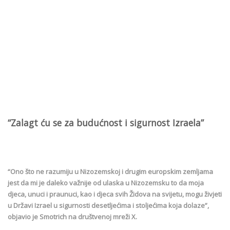
“Zalagt ću se za budućnost i sigurnost Izraela”
“Ono što ne razumiju u Nizozemskoj i drugim europskim zemljama
jest da mi je daleko važnije od ulaska u Nizozemsku to da moja
djeca, unuci i praunuci, kao i djeca svih Židova na svijetu, mogu živjeti
u Državi Izrael u sigurnosti desetljećima i stoljećima koja dolaze”,
objavio je Smotrich na društvenoj mreži X.