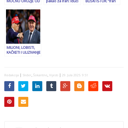
MOĆNO ORUŽJE OD
pakao za Iran: Idući
BLISKI ISTOK: “Iran
KOJEG STRAHUJE
napad bit će još
se sam bori, Rusija
AMERIKA: “Od ovoga
brutalniji. Napravite
neće priskočiti u
se gotovo
nuklearni sporazum
pomoć”
nemoguće
prije nego što ne
obraniti…”
ostane ništa
MILIONI, LOBISTI,
KAČKETI I ULIZIVANJE
NISU POMOGLI:
Trump ostavio
Dodika na…
|
,
,
|
Redakcija
Slider
Šokantno
Vijesti
29. Jula 2025. 9:51