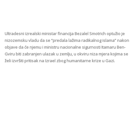
Ultradesni izrealski ministar financija Bezalel Smotrich optužio je
nizozemsku vladu da se “predala lažima radikalnog islama” nakon
objave da će njemu i ministru nacionalne sigurnosti Itamaru Ben-
Gviru biti zabranjen ulazak u zemlju, u okviru niza mjera kojima se
želi izvršiti pritisak na Izrael zbog humanitarne krize u Gazi.