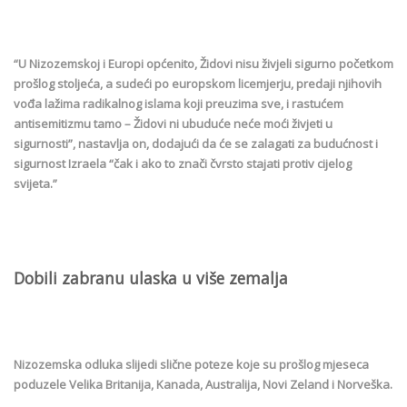
“U Nizozemskoj i Europi općenito, Židovi nisu živjeli sigurno početkom
prošlog stoljeća, a sudeći po europskom licemjerju, predaji njihovih
vođa lažima radikalnog islama koji preuzima sve, i rastućem
antisemitizmu tamo – Židovi ni ubuduće neće moći živjeti u
sigurnosti”, nastavlja on, dodajući da će se zalagati za budućnost i
sigurnost Izraela “čak i ako to znači čvrsto stajati protiv cijelog
svijeta.”
Dobili zabranu ulaska u više zemalja
Nizozemska odluka slijedi slične poteze koje su prošlog mjeseca
poduzele Velika Britanija, Kanada, Australija, Novi Zeland i Norveška.